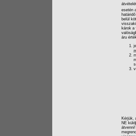
átvételé
esetén a
határidő
belül kö
visszakü
károk a 
valóság
áru érté
j
r
m
m
s
v
Kérjük, 
NE küld
átvenni!
megrende