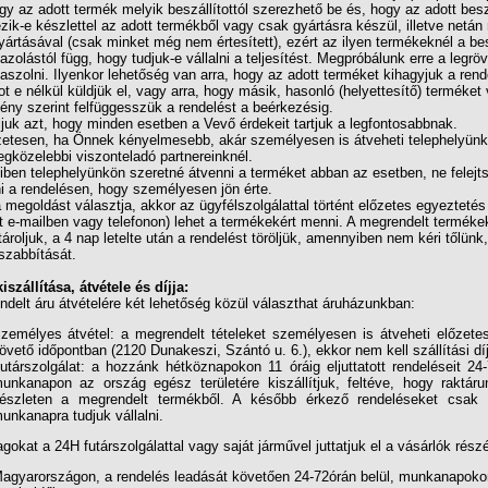
gy az adott termék melyik beszállítottól szerezhető be és, hogy az adott besz
zik-e készlettel az adott termékből vagy csak gyártásra készül, illetve netán 
ártásával (csak minket még nem értesített), ezért az ilyen termékeknél a bes
azolástól függ, hogy tudjuk-e vállalni a teljesítést. Megpróbálunk erre a legrö
laszolni. Ilyenkor lehetőség van arra, hogy az adott terméket kihagyjuk a rend
 e nélkül küldjük el, vagy arra, hogy másik, hasonló (helyettesítő) terméket
igény szerint felfüggesszük a rendelést a beérkezésig.
juk azt, hogy minden esetben a Vevő érdekeit tartjuk a legfontosabbnak.
etesen, ha Önnek kényelmesebb, akár személyesen is átveheti telephelyün
gközelebbi viszonteladó partnereinknél.
en telephelyünkön szeretné átvenni a terméket abban az esetben, ne felejts
ni a rendelésen, hogy személyesen jön érte.
 megoldást választja, akkor az ügyfélszolgálattal történt előzetes egyeztetés
t e-mailben vagy telefonon) lehet a termékekért menni. A megrendelt terméke
tároljuk, a 4 nap letelte után a rendelést töröljük, amennyiben nem kéri tőlünk
zabbítását.
iszállítása, átvétele és díjja:
delt áru átvételére két lehetőség közül választhat áruházunkban:
zemélyes átvétel: a megrendelt tételeket személyesen is átveheti előzete
övető időpontban (2120 Dunakeszi, Szántó u. 6.), ekkor nem kell szállítási díja
utárszolgálat: a hozzánk hétköznapokon 11 óráig eljuttatott rendeléseit 24-
unkanapon az ország egész területére kiszállítjuk, feltéve, hogy raktár
észleten a megrendelt termékből. A később érkező rendeléseket csak
unkanapra tudjuk vállalni.
okat a 24H futárszolgálattal vagy saját járművel juttatjuk el a vásárlók részé
agyarországon, a rendelés leadását követően 24-72órán belül, munkanapoko