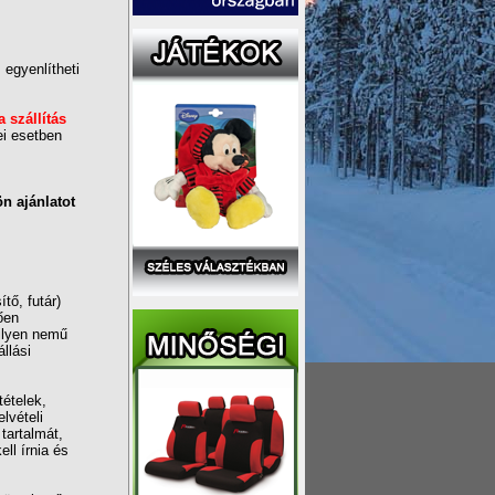
l
egyenlítheti
a szállítás
ei esetben
ön ajánlatot
tő, futár)
ően
milyen nemű
llási
ételek,
elvételi
tartalmát,
ll írnia és