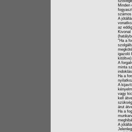
szövege
Minden é
fogyaszt
számos 
A jótál
vonatkoz
az eddig
Kivonat 
(hatály
"Ha a fo
szolgált
megkötés
igazoló 
kitöltve
A forgal
minta sz
indoklás
Ha a for
nyilatko
A kijaví
kényelme
vagy kic
kell átv
szüksége
árut átv
Ha a fog
munkanap
meghibá
A jótáll
Jelenleg