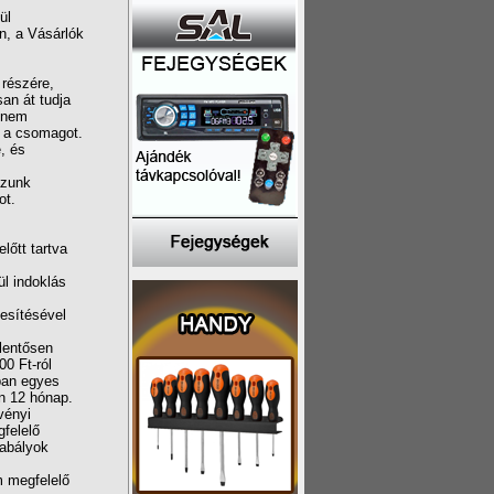
ül
n, a Vásárlók
 részére,
an át tudja
 nem
i a csomagot.
, és
ázunk
ot.
lőtt tartva
ül indoklás
yesítésével
elentősen
00 Ft-ról
bban egyes
n 12 hónap.
vényi
felelő
zabályok
m megfelelő