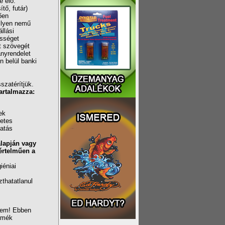
 elő.
tő, futár)
ően
milyen nemű
llási
ősséget
t szövegét
ányrendelet
n belül banki
szatérítjük.
artalmazza:
ek
zetes
tatás
alapján vagy
yértelműen a
iéniai
zthatatlanul
 nem! Ebben
ermék