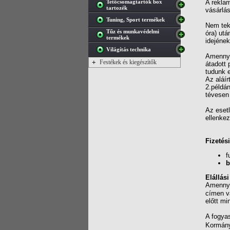
Tetőcsomagtartók box
A reklam
tartozék
vásárlás
Tuning, Sport termékek
Nem tek
Tűz és munkavédelmi
óra) utá
termékek
idejének
Világítás technika
Amennyib
+
Festékek és kiegészítők
átadott
tudunk e
Az aláír
2.példán
tévesen 
Az esetl
ellenkez
Fizetés
f
b
Elállás
Amennyi
címen v
előtt m
A fogyas
Kormányr