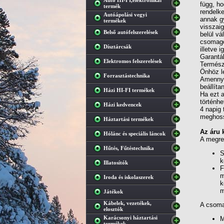
Autó HI-FI,elektronikai
függ, ho
termék
rendelke
Autóápolási vegyi
annak gy
termékek
visszaig
Belső autófelszerelések
belül vá
csomagot
Dísztárcsák
illetve 
Garantál
Elektromos felszerelések
Termész
Önhöz le
Forrasztástechnika
Amennyib
beállíta
Házi HI-FI termékek
Ha ezt a
történhe
Házi kedvencek
4 napig 
meghoss
Háztartási termékek
Az áru k
Hólánc és speciális láncok
A megren
Hűtés, Fűtéstechnika
S
k
Illatosítók
F
m
Iroda és iskolaszerek
k
m
Játékok
Kábelek, vezetékek,
A csomag
elosztók
Karácsonyi háztartási
M
termékek