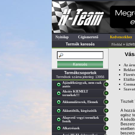
Nyitólap
Cégismertető
Kedvencekhez
Termék keresés
» üzlet
Főoldal
Vásá
Az áru 
Rekla
Termékcsoportok
Fizeté
Termékek száma jelenleg: 13956
Elállá
Ajándéktárgyak, nem csak
Csomag
autós
Szavat
Akciós KIEMELT
termékek!!!
Tisztelt
Akkumulátorok, Elemek
A hozzán
Akkutöltők, kiegészítők
egész te
Alapvető vegyi termékek
A később
festék
Beszerzé
Alkatrészek
esetben 
beszerzé