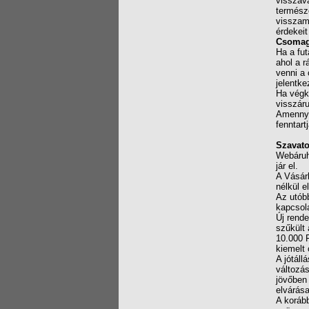
visszavá
termész
visszam
érdekeit
Csomag 
Ha a fut
ahol a 
venni a
jelentk
Ha végké
visszáru
Amennyi
fenntart
Szavato
Webáruhá
jár el.
A Vásárl
nélkül el
Az utóbb
kapcsol
Új rende
szűkült 
10.000 F
kiemelt
A jótáll
változás
jövőben 
elvárása
A korább