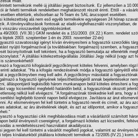
zésük miatt.
rintett termékünk mellé új jótállási jegyet biztosítunk. Ez jellemzően a 10.00
ói ár feletti termékek rendeletben meghatározott részét érinti. Ettől - a vásárl
esetben eltértünk, elsősorban az N-Team és SAL árucsoport esetében.
lási kötelezettség alá nem eső egyéb termékekre egységesen 24 hónap szava
ik. A törvényváltozások fontosak az eladó-végfelhasználó viszonylatban, de 
i visszáru visszavételi ügyintézésünket.
a 49/2003. (VII.30.) GKM rendelet és a 151/2003. (IX.22.) Korm. rendelet sz
ba léptek 2003. szeptember 1-én és 2003. november 22-én)
gyasztó szavatossági igényt kíván érvényesíteni a fogyasztói szerződés tár
atást nyújtó forgalmazóval (a továbbiakban: forgalmazó) szemben, a fogyasz
ét bizonyítottnak kell tekinteni, ha a fogyasztó bemutatja az ellenérték megf
bizonylatot." A jótállási kötelezettségvállalás Jótállási Jegy nélkül (vagy azt 
) is számonkérhető!
mazó a fogyasztó kifogásáról jegyzőkönyvet köteles felvenni, amelyben rögzí
erinti adatokat. "Ha a kifogás rendezésének módja a fogyasztó igényétől elté
át a jegyzőkönyvben meg kell adni. A jegyzőkönyv másolatát a fogyasztónak á
galmazó a fogyasztó igényének teljesíthetőségéről annak bejelentésekor nem
zni, álláspontjáról legkésőbb három munkanapon belül köteles értesíteni a fog
tást vagy kicserélést megfelelő határidőn belül, a fogyasztónak okozott jelent
tlenség nélkül kell elvégezni. "A forgalmazónak törekednie kell arra, hogy a k
serélést legfeljebb tizenöt napon belül elvégezze. Javításra az árut elismerv
enni. Az elismervényen fel kell tüntetni a fogyasztó nevét és címét, az áru a
s adatokat, az áru átvételének idejét, és azt az időpontot, amikor a fogyasztó
eheti."
yasztó a fogyasztási cikk meghibásodása miatt a vásárlástól számított hár
on belül érvényesít csereigényt, a forgalmazó köteles azt kicserélni, feltév
sodás a rendeltetésszerű használatot akadályozza.
ási jegyen fel kell tüntetni a vásárlót megillető jogokat, valamint az érvényesítés
i teljes kínálatunkból jótállásra kötelezett termékek a 72/2005.(IV.21.) korm. 