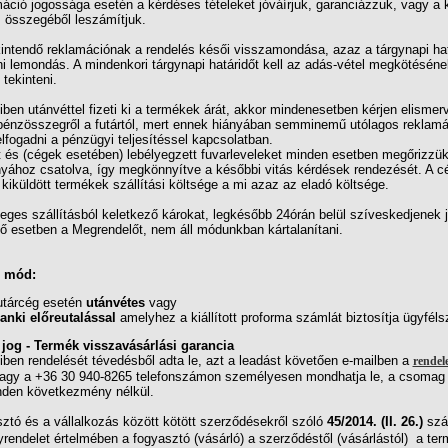
áció jogossága esetén a kérdéses tételeket jóváírjuk, garanciázzuk, vagy a
 összegéből leszámítjuk.
intendő reklamációnak a rendelés késői visszamondása, azaz a tárgynapi hat
ni lemondás. A mindenkori tárgynapi határidőt kell az adás-vétel megkötéséne
 tekinteni.
en utánvéttel fizeti ki a termékek árát, akkor mindenesetben kérjen elismer
 pénzösszegről a futártól, mert ennek hiányában semminemű utólagos reklam
lfogadni a pénzügyi teljesítéssel kapcsolatban.
t és (cégek esetében) lebélyegzett fuvarleveleket minden esetben megőrizzü
yához csatolva, így megkönnyítve a későbbi vitás kérdések rendezését. A cé
kiküldött termékek szállítási költsége a mi azaz az eladó költsége.
eges szállításból keletkező károkat, legkésőbb 24órán belül szíveskedjenek j
ő esetben a Megrendelőt, nem áll módunkban kártalanítani.
i mód:
utárcég esetén
utánvétes
vagy
anki előreutalással
amelyhez a kiállított proforma számlát biztosítja ügyféls
i jog - Termék visszavásárlási garancia
ben rendelését tévedésből adta le, azt a leadást követően e-mailben a
rende
agy a +36 30 940-8265 telefonszámon személyesen mondhatja le, a csomag 
inden következmény nélkül.
ztó és a vállalkozás között kötött szerződésekről szóló
45/2014. (II. 26.)
sz
endelet értelmében a fogyasztó (vásárló) a szerződéstől (vásárlástól)  a te