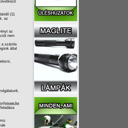
 következő
áridő (11
k, az
vényt az
ációt nem
k a számla
günk által
elezni,
zolgálatunk.
les@nteam.hu
feladása
ámú
rmék