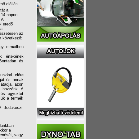
énő elállás
tát a
t 14 napon
 A
l eredő
 a
mészetesen az
 a következő:
gy e-mailben
k értékének
Bontatlan és
unkkal előre
áját és annak
átadja, azon
ja hozzánk. A
 és egyeztet
djük a termék
0 Budakeszi,
ódunkban
akkor a
menését, vagy