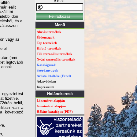
e-mail:
állító
már leállt
zállítói
videbb időn
elésből, és a
Menü
 válasszon,
Akciós termékek
Újdonságok
kön vagy az
Top termékek
e el
Kifutó termékek
Téli szezonális termékek
 után (ami
Nyári szezonális termékek
ket legtovább
Katalógusok
, annak
Szóróanyagok
Árlista letöltése (Excel)
Adatvédelem
Impresszum
s egyeztetést
Hólánckereső
t fizetnie.
Láncméret alapján
72órán belül,
Gumiméret alapján
unkban van a
 a következő
Hólánc katalógus (PDF)
re.
n;