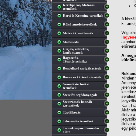
m
Kerékpáros, Motoros
K
termékek
Kerti és Kemping termékek
A kiszál
ki, amel
Külső autófelszerelések
Végfelh
Matricák, emblémák
ingyen
azonban 
Multimédia
előreut
Olajok, adalékok,
kenőanyagok
A megje
Ragasztás,
küldünk,
Tőmítéstechnika
Rendelhető szolgáltatások
Reklam
Rovar és kártevő riasztók
Minden f
Amennyib
Számítástechnikai
jelenlét
termékek
keletkez
Szerelési segédanyagok
sérülést
jegyzőkö
Szerszámok kannák
Kár-, hi
tartozékok
Akár min
Táplálkozás
illetve a
jegyzőkö
Teherautós termékek
illetve 
egy péld
Termékcsoport besorolás
alatt