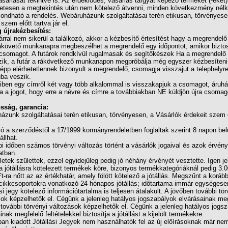
sárlását tekintve is. Az érdeklődés, vásárlás tárgyát képező terméket (-eket)
etesen a megtekintés után nem kötelező átvenni, minden következmény nélk
ondható a rendelés. Webáruházunk szolgáltatásai terén etikusan, törvényese
 szem előtt tartva jár el.
újrakézbesítés:
árral nem sikerül a találkozó, akkor a kézbesítő értesítést hagy a megrendelő
rákövető munkanapra megbeszélhet a megrendelő egy időpontot, amikor biztos
 csomagot. A futárok rendkívül rugalmasak és segítőkészek Ha a megrendelő
ezik, a futár a rákövetkező munkanapon megpróbálja még egyszer kézbesíten
pp elérhetetlennek bizonyult a megrendelő, csomagja visszajut a telephelyre
ba veszik.
ben egy címről két vagy több alkalommal is visszakapjuk a csomagot, áruh
ja a jogot, hogy erre a névre és címre a továbbiakban NE küldjön újra csomag
sság, garancia:
zunk szolgáltatásai terén etikusan, törvényesen, a Vásárlók érdekeit szem e
ó a szerződéstől a 17/1999 kormányrendeletben foglaltak szerint 8 napon bel
állhat.
i időben számos törvényi változás történt a vásárlók jogaival és azok érvén
atban.
letek születtek, ezzel egyidejűleg pedig jó néhány érvényét vesztette. Igen j
a jótállásra kötelezett termékek köre, bizonyos termékkategóriáknál pedig 3.0
t-ra nőtt az az értékhatár, amely fölött kötelező a jótállás. Megszűnt a korá
 cikkcsoportokra vonatkozó 24 hónapos jótállás; időtartama immár egységese
ási jegy kötelező információtartalma is teljesen átalakult. A jövőben további tör
ok képzelhetők el. Cégünk a jelenleg hatályos jogszabályok elvárásainak meg
további törvényi változások képzelhetők el. Cégünk a jelenleg hatályos jogs
inak megfelelő feltételekkel biztosítja a jótállást a kijelölt termékekre.
an kiadott Jótállási Jegyek nem használhatók fel az új előírásoknak már ne