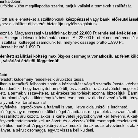
unkaidőben.
ülföldre külön megállapodás szerint, tudjuk vállalni a termékek szállítását.
lított áru ellenértékét a szállítónknak
készpénzzel
vagy
banki előreutalássa
yhez a kiállított díjbekérőt biztosítja ügyfélszolgálatunk.
asználói Magyarországi vásárlóinknak bruttó
22.000 Ft rendelési érték felett
es
. A megrendelésnek felső határa nincs. Az 22.000 Ft-ot el nem érő rendelés
szállítási költséget számolunk fel, melynek összege bruttó 1.990 Ft,
alással
: bruttó 1.690 Ft.
lenített szállítási költség max.3kg-os csomagra vonatkozik, az felett kül
 vásárlási értéktől függetlenül!
áció
eladott küldemény rendelkezik árubiztosítással.
en a termékről felbontás során a kézbesítést végző személy (postai kézbesí
ében derül ki, hogy bizonyítottan sérült, és a sérülés az áru átvételét megelőz
ett, a termék visszavételét, az értékesítés törlését azonnal biztosítjuk. Bár
, tartalomhiányt a küldemény kézbesítése során az átadó-átvevő közötti tényá
nyvnek kell tartalmaznia!
ányfelvételi jegyzőkönyv a futárnál is van, illetve oldalunkról is letölthető.
őségi, vagy mennyiségi különbséget állapítanak meg a felek a kiszámlázott t
 leszállított áru között, akkor is kárfelvételi jegyzőkönyvet kell felvenni. A kárf
nyvnek tartalmaznia kell az átvett és a visszaküldött csomagok részletezett 
a sérülés mértékét. A jegyzőkönyvet az áruszállítónak és az átvevőnek is alá ke
ányát, a sérült csomaggal együtt vissza kell küldeni.