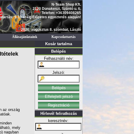
N-Team Shop Kft.
2120 Dunakeszi, Szántó u. 6.
Telefon: +36309408265
atartás: 9-19 óráig Előzetes egyeztetés alapján!
2026. augusztus 8. szombat, László
Állásajánlataink
Kapcsolattartás
Kosár tartalma
Belépés
ltételek
Felhasználó név:
Jelszó:
n az ország
Hírlevél feliratkozás
hatóak.
keresztnév:
 minden
álható, mely
ap) nagyban