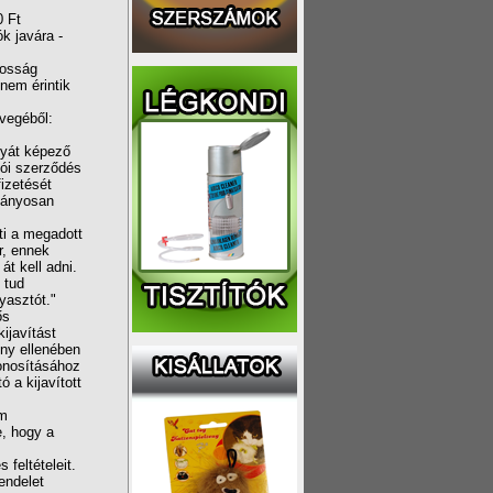
0 Ft
ók javára -
tosság
nem érintik
övegéből:
gyát képező
tói szerződés
izetését
hiányosan
ti a megadott
r, ennek
t kell adni.
 tud
yasztót."
ős
ijavítást
ény ellenében
zonosításához
 a kijavított
om
e, hogy a
 feltételeit.
rendelet