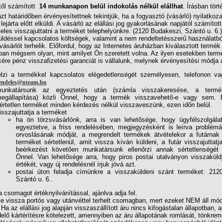
től számított 
14 munkanapon belül indokolás nélkül elállhat
. Írásban tört
zt határidőben érvényesítettnek tekintjük, ha a fogyasztó (vásárló) nyilatkoza
 lejárta előtt elküldi. A vásárló az elállási jog gyakorlásának napjától számítot
teles visszajuttatni a terméket telephelyünkre. (2120 Budakeszi, Szántó u. 6.)
ldéssel kapcsolatos költségek, valamint a nem rendeltetésszerű használatbó
vásárlót terhelik. Előfordul, hogy az Internetes áruházban kiválasztott termék
ban mégsem olyan, mint amilyet Ön szeretett volna. Az ilyen esetekben ter
kére pénz visszafizetési garanciát is vállalunk, melynek érvényesítési módja
elzi a termékkel kapcsolatos elégedetlenségét személyesen, telefonon va
endeles@nteam.hu
unkatársunk az egyeztetés után (számla visszakeresése, a termé
egállapítása) közli Önnel, hogy a termék visszavehető-e vagy sem. 
értetlen terméket minden kérdezés nélkül visszaveszünk, ezen időn belül.
isszajuttatja a terméket
ha ön törzsvásárlónk, arra is van lehetősége, hogy ügyfélszolgálat
egyeztetve, a friss rendelésében, megjegyzésként is leírva problém
orvoslásának módját, a megrendelt termékek átvételekor a futárnak 
terméket sértetlenül, amit vissza kíván küldeni, a futár visszajuttat
beérkezést követően munkatársunk ellenőrzi annak sértetlenségét
Önnel. Van lehetősége arra, hogy piros postai utalványon visszakül
értékét, vagy új rendelésnél írjuk jóvá azt.
postai úton feladja címünkre a visszaküldeni szánt terméket: 212
Szántó u. 6..
a csomagot értéknyilvánítással, ajánlva adja fel.
je vissza portós vagy utánvéttel terhelt csomagban, mert ezeket NEM áll m
 Ha az elállási jog alapján visszaszállított áru nincs kifogástalan állapotban, 
lő kártérítésre kötelezett, amennyiben az áru állapotának romlását, tönkre