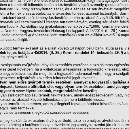
dásának másmilyen ellehetetlenülését szándékosan vagy hanyagságból idézte
en a termékről felbontás során a kézbesítést végző személy (postai kézbesí
ében derül ki, hogy bizonyítottan sérült, és a sérülés az áru átvételét megelőz
ett, a termék visszavételét, az értékesítés törlését azonnal biztosítjuk. Bár
, tartalomhiányt a küldemény kézbesítése során az átadó-átvevő közötti tényá
nyvnek kell tartalmaznia! Utólagos tartalomhiányért, esetleg sérülésért felel
 nem tudunk! Az elállási jog gyakorlására vonatkozó 17/1999. Kormányrendele
ti a Nemzeti Fogyasztóvédelmi Hatóság honlapjáról. A 45/2014. (II. 26.) Korm
pedig letölthető
A visszaküldött termék(ek) árát az elállást követő 14 napo
itt
sal visszatérítjük.
küldött termék(ek) árát az elállást követő 14 napon belül banki átutalással vis
lek teljes listáját a
45/2014. (II. 26.)
Korm. rendelet 14. bekezdés 29. §-a t
ség igénye nélkül:
 szolgáltatás nyújtására irányuló szerződés esetében a szolgáltatás egészén
eljesítését követően, ha a vállalkozás a teljesítést a fogyasztó kifejezett, elő
eleegyezésével kezdte meg, és a fogyasztó tudomásul vette, hogy a szolgál
gészének teljesítését követően felmondási jogát elveszíti;
lyan nem előre gyártott termék esetében, amelyet a fogyasztó utasítása 
ifejezett kérésére állítottak elő, vagy olyan termék esetében, amelyet eg
ogyasztó személyére szabtak, megrendelésére készült;
lyan zárt csomagolású termék tekintetében, amely egészségvédelmi vagy hig
kokból az átadást követő felbontása után nem küldhető vissza;
lyan termék tekintetében, amely jellegénél fogva az átadást követően elválas
együl más termékkel;
yilvános árverésen megkötött szerződések esetében;
ási jog kiszállítások esetére érvényesíthető, azaz személyes átvétel esetén
en kizárólag a hatályos fogaysztóvédelmi jogszabályok szerint járunk el a t