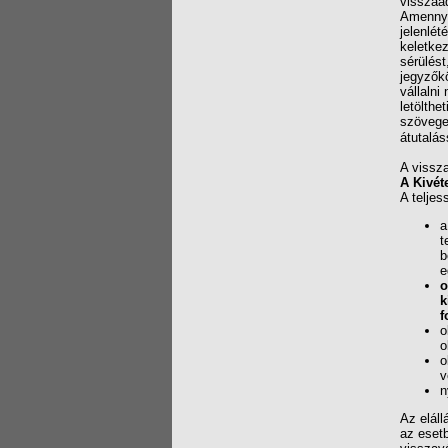
visszaa
Amennyib
jelenlét
keletkez
sérülést
jegyzőkö
vállalni
letölthe
szövege 
átutalás
A vissza
A Kivéte
A teljes
a
t
b
e
o
k
f
o
o
o
v
n
Az eláll
az esetb