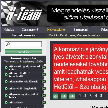
Nyitólap
Cégismertető
Kedvencekhez
Partnereink
Üzlet
Termék keresés
» Kerékpáros, Motoros termékek
Főoldal
Termékcsoportok
Termékek száma jelenleg: 13956
Ajándéktárgyak, nem csak
autós
Akciós KIEMELT
termékek!!!
Akkumulátorok, Elemek
Akkutöltők, kiegészítők
Alapvető vegyi termékek
1
2
3
4
5
festék
Alkatrészek