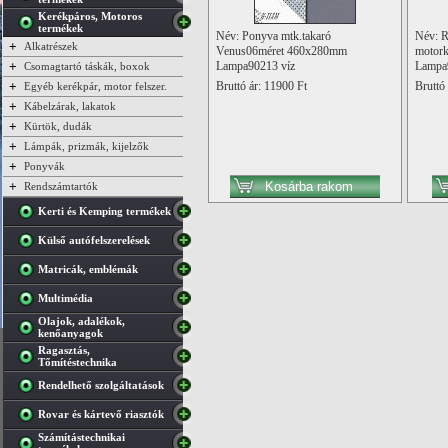
Kerékpáros, Motoros
termékek
Név: Ponyva mtk.takaró
Név: R
+
Alkatrészek
Venus06méret 460x280mm
motork
+
Lampa90213 víz
Lampa
Csomagtartó táskák, boxok
+
Bruttó ár: 11900 Ft
Bruttó 
Egyéb kerékpár, motor felszer.
+
Kábelzárak, lakatok
+
Kürtök, dudák
+
Lámpák, prizmák, kijelzők
+
Ponyvák
+
Rendszámtartók
Kerti és Kemping termékek
Külső autófelszerelések
Matricák, emblémák
Multimédia
Olajok, adalékok,
kenőanyagok
Ragasztás,
Tőmítéstechnika
Rendelhető szolgáltatások
Rovar és kártevő riasztók
Számítástechnikai