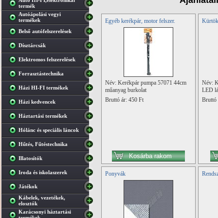
Ajánlata
Autó HI-FI,elektronikai
termék
Autóápolási vegyi
termékek
Egyéb kerékpár, motor felszer.
Kürtök
Belső autófelszerelések
Dísztárcsák
Elektromos felszerelések
Forrasztástechnika
Név: Kerékpár pumpa 57071 44cm
Név: K
Házi HI-FI termékek
műanyag burkolat
LED l
Bruttó ár: 450 Ft
Bruttó 
Házi kedvencek
Háztartási termékek
Hólánc és speciális láncok
Hűtés, Fűtéstechnika
Illatosítók
Iroda és iskolaszerek
Ponyvák
Rendsz
Játékok
Kábelek, vezetékek,
elosztók
Karácsonyi háztartási
termékek