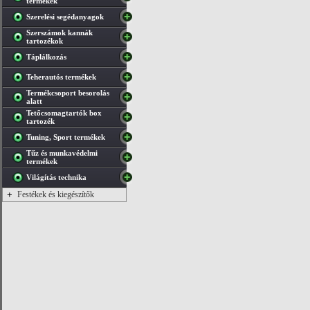
termékek
Szerelési segédanyagok
Szerszámok kannák
tartozékok
Táplálkozás
Teherautós termékek
Termékcsoport besorolás
alatt
Tetőcsomagtartók box
tartozék
Tuning, Sport termékek
Tűz és munkavédelmi
termékek
Világítás technika
+
Festékek és kiegészítők