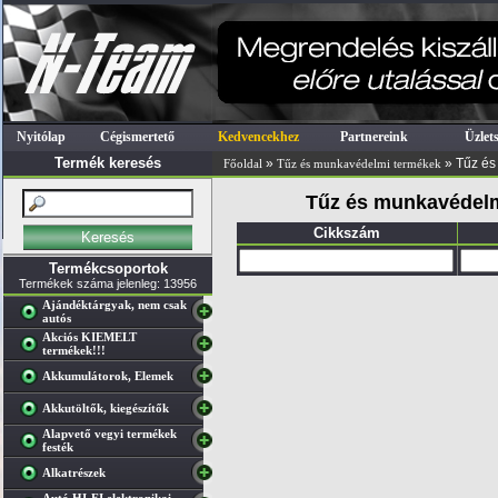
Nyitólap
Cégismertető
Kedvencekhez
Partnereink
Üzlet
Termék keresés
»
» Tűz és
Főoldal
Tűz és munkavédelmi termékek
Tűz és munkavédelmi
Cikkszám
Termékcsoportok
Termékek száma jelenleg: 13956
Ajándéktárgyak, nem csak
autós
Akciós KIEMELT
termékek!!!
Akkumulátorok, Elemek
Akkutöltők, kiegészítők
Alapvető vegyi termékek
festék
Alkatrészek