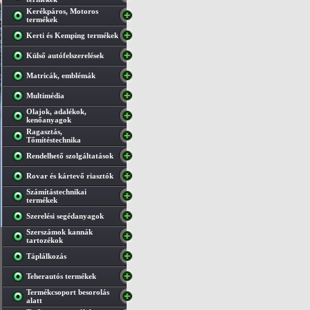
Kerékpáros, Motoros
termékek
Kerti és Kemping termékek
Külső autófelszerelések
Matricák, emblémák
Multimédia
Olajok, adalékok,
kenőanyagok
Ragasztás,
Tőmítéstechnika
Rendelhető szolgáltatások
Rovar és kártevő riasztók
Számítástechnikai
termékek
Szerelési segédanyagok
Szerszámok kannák
tartozékok
Táplálkozás
Teherautós termékek
Termékcsoport besorolás
alatt