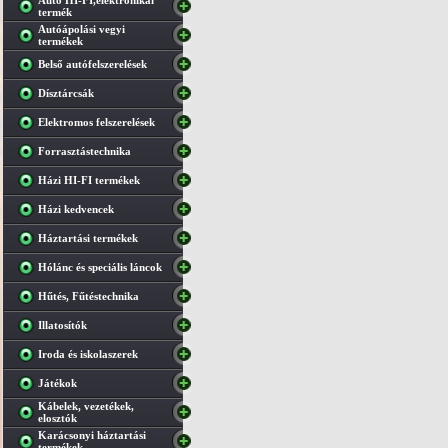
Autó HI-FI,elektronikai
termék
Autóápolási vegyi
termékek
Belső autófelszerelések
Dísztárcsák
Elektromos felszerelések
Forrasztástechnika
Házi HI-FI termékek
Házi kedvencek
Háztartási termékek
Hólánc és speciális láncok
Hűtés, Fűtéstechnika
Illatosítók
Iroda és iskolaszerek
Játékok
Kábelek, vezetékek,
elosztók
Karácsonyi háztartási
termékek