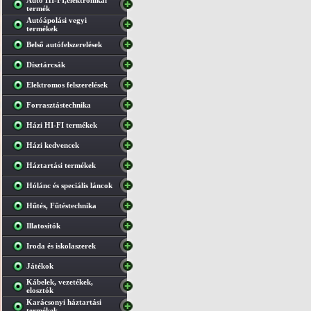
Autó HI-FI,elektronikai
termék
Autóápolási vegyi
termékek
Belső autófelszerelések
Dísztárcsák
Elektromos felszerelések
Forrasztástechnika
Házi HI-FI termékek
Házi kedvencek
Háztartási termékek
Hólánc és speciális láncok
Hűtés, Fűtéstechnika
Illatosítók
Iroda és iskolaszerek
Játékok
Kábelek, vezetékek,
elosztók
Karácsonyi háztartási
termékek