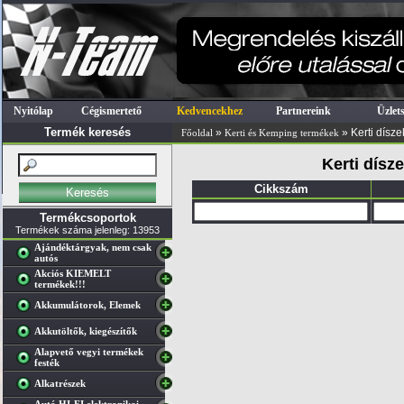
Nyitólap
Cégismertető
Kedvencekhez
Partnereink
Üzlet
Termék keresés
»
» Kerti dísze
Főoldal
Kerti és Kemping termékek
Kerti dísz
Cikkszám
Termékcsoportok
Termékek száma jelenleg: 13953
Ajándéktárgyak, nem csak
autós
Akciós KIEMELT
termékek!!!
Akkumulátorok, Elemek
Akkutöltők, kiegészítők
Alapvető vegyi termékek
festék
Alkatrészek