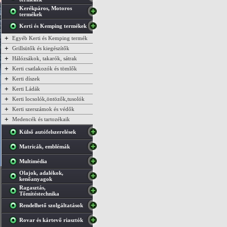
Kerékpáros, Motoros
termékek
Kerti és Kemping termékek
+
Egyéb Kerti és Kemping termék
+
Grillsütők és kiegészítők
+
Hálózsákok, takarók, sátrak
+
Kerti csatlakozók és tömlők
+
Kerti díszek
+
Kerti Ládák
+
Kerti locsolók,öntözők,tusolók
+
Kerti szerszámok és védők
+
Medencék és tartozékaik
Külső autófelszerelések
Matricák, emblémák
Multimédia
Olajok, adalékok,
kenőanyagok
Ragasztás,
Tőmítéstechnika
Rendelhető szolgáltatások
Rovar és kártevő riasztók