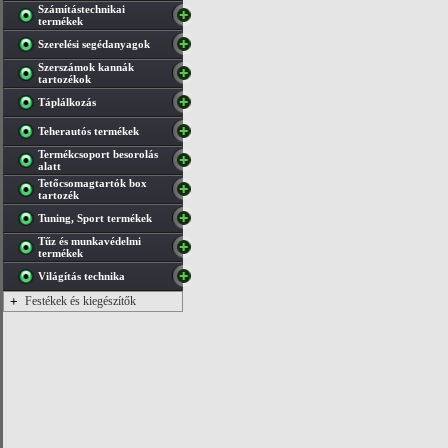
Számítástechnikai
termékek
Szerelési segédanyagok
Szerszámok kannák
tartozékok
Táplálkozás
Teherautós termékek
Termékcsoport besorolás
alatt
Tetőcsomagtartók box
tartozék
Tuning, Sport termékek
Tűz és munkavédelmi
termékek
Világítás technika
+
Festékek és kiegészítők