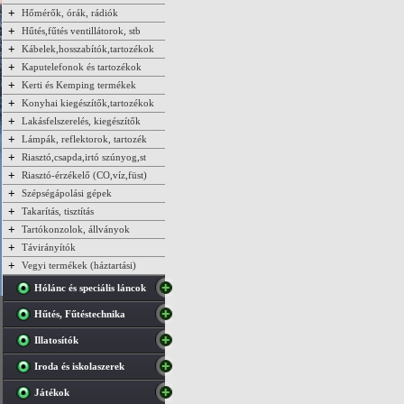
+
Hőmérők, órák, rádiók
+
Hűtés,fűtés ventillátorok, stb
+
Kábelek,hosszabítók,tartozékok
+
Kaputelefonok és tartozékok
+
Kerti és Kemping termékek
+
Konyhai kiegészítők,tartozékok
+
Lakásfelszerelés, kiegészítők
+
Lámpák, reflektorok, tartozék
+
Riasztó,csapda,irtó szúnyog,st
+
Riasztó-érzékelő (CO,víz,füst)
+
Szépségápolási gépek
+
Takarítás, tisztítás
+
Tartókonzolok, állványok
+
Távirányítók
+
Vegyi termékek (háztartási)
Hólánc és speciális láncok
Hűtés, Fűtéstechnika
Illatosítók
Iroda és iskolaszerek
Játékok