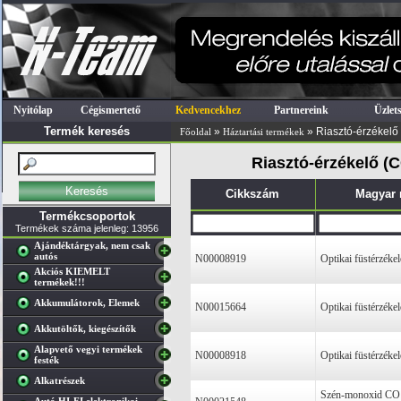
Nyitólap
Cégismertető
Kedvencekhez
Partnereink
Üzlet
Termék keresés
»
» Riasztó-érzékelő 
Főoldal
Háztartási termékek
Riasztó-érzékelő (C
Cikkszám
Magyar
Termékcsoportok
Termékek száma jelenleg: 13956
Ajándéktárgyak, nem csak
autós
N00008919
Optikai füstérzék
Akciós KIEMELT
termékek!!!
Akkumulátorok, Elemek
N00015664
Optikai füstérzék
Akkutöltők, kiegészítők
Alapvető vegyi termékek
N00008918
Optikai füstérzék
festék
Alkatrészek
Szén-monoxid CO v