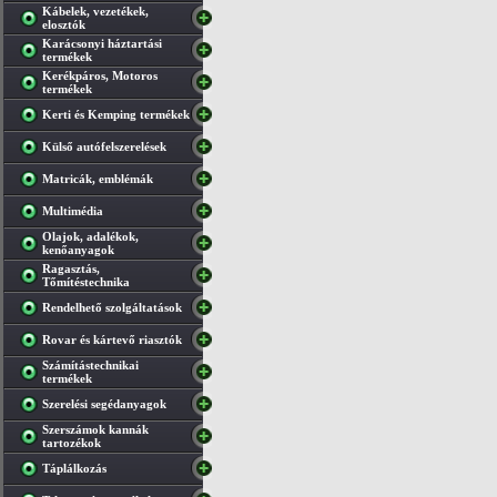
Kábelek, vezetékek,
elosztók
Karácsonyi háztartási
termékek
Kerékpáros, Motoros
termékek
Kerti és Kemping termékek
Külső autófelszerelések
Matricák, emblémák
Multimédia
Olajok, adalékok,
kenőanyagok
Ragasztás,
Tőmítéstechnika
Rendelhető szolgáltatások
Rovar és kártevő riasztók
Számítástechnikai
termékek
Szerelési segédanyagok
Szerszámok kannák
tartozékok
Táplálkozás