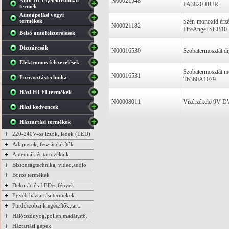
Autó HI-FI,elektronikai
N00021548
FA3820-HUR
termék
Autóápolási vegyi
termékek
Szén-monoxid érzék
N00021182
FireAngel SCB10
Belső autófelszerelések
Dísztárcsák
N00016530
Szobatermosztát d
Elektromos felszerelések
Szobatermosztát m
N00016531
Forrasztástechnika
T6360A1079
Házi HI-FI termékek
N00008011
Vízérzékelő 9V 
Házi kedvencek
Háztartási termékek
+
220-240V-os izzók, ledek (LED)
+
Adapterek, fesz.átalakítók
+
Antennák és tartozékaik
+
Biztonságtechnika, video,audio
+
Boros termékek
+
Dekorációs LEDes fények
+
Egyéb háztartási termékek
+
Fürdőszobai kiegészítők,tart.
+
Háló:szúnyog,pollen,madár,stb.
+
Háztartási gépek