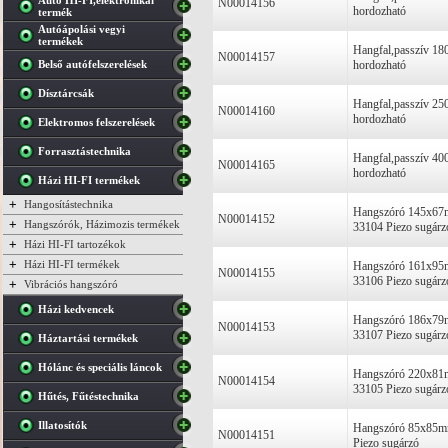
Autó HI-FI,elektronikai
N00014156
hordozható
termék
Autóápolási vegyi
termékek
Hangfal,passzív 1
N00014157
Belső autófelszerelések
hordozható
Dísztárcsák
Hangfal,passzív 2
N00014160
hordozható
Elektromos felszerelések
Forrasztástechnika
Hangfal,passzív 4
N00014165
hordozható
Házi HI-FI termékek
+
Hangosítástechnika
Hangszóró 145x6
N00014152
+
Hangszórók, Házimozis termékek
33104 Piezo sugárz
+
Házi HI-FI tartozékok
+
Házi HI-FI termékek
Hangszóró 161x9
N00014155
33106 Piezo sugárz
+
Vibrációs hangszóró
Házi kedvencek
Hangszóró 186x7
N00014153
33107 Piezo sugárz
Háztartási termékek
Hólánc és speciális láncok
Hangszóró 220x8
N00014154
33105 Piezo sugárz
Hűtés, Fűtéstechnika
Illatosítók
Hangszóró 85x85
N00014151
Piezo sugárzó