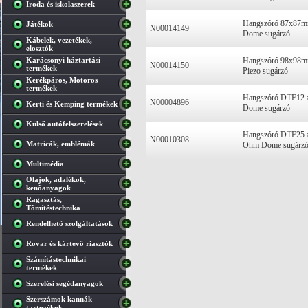
Iroda és iskolaszerek
Hangszóró 87x87
Játékok
N00014149
Dome sugárzó
Kábelek, vezetékek,
elosztók
Karácsonyi háztartási
Hangszóró 98x98
N00014150
termékek
Piezo sugárzó
Kerékpáros, Motoros
termékek
Hangszóró DTF12
N00004896
Kerti és Kemping termékek
Dome sugárzó
Külső autófelszerelések
Hangszóró DTF25 
N00010308
Matricák, emblémák
Ohm Dome sugárz
Multimédia
Olajok, adalékok,
kenőanyagok
Ragasztás,
Tőmítéstechnika
Rendelhető szolgáltatások
Rovar és kártevő riasztók
Számítástechnikai
termékek
Szerelési segédanyagok
Szerszámok kannák
tartozékok