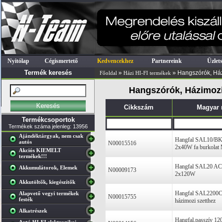
Nyitólap
Cégismertető
Kedvencekhez
Partnereink
Üzlet
Termék keresés
»
» Hangszórók, Há
Főoldal
Házi HI-FI termékek
Hangszórók, Házimozi
Cikkszám
Magyar
Termékcsoportok
Termékek száma jelenleg: 13956
Ajándéktárgyak, nem csak
Hangfal SAL10/BK
autós
N00015516
2x40W fa burkola
Akciós KIEMELT
termékek!!!
Hangfal SAL20 AC
Akkumulátorok, Elemek
N00009173
2x120W
Akkutöltők, kiegészítők
Hangfal SAL2200C/
Alapvető vegyi termékek
N00015755
festék
házimozi szetthez
Alkatrészek
Hangfal,passzív 1