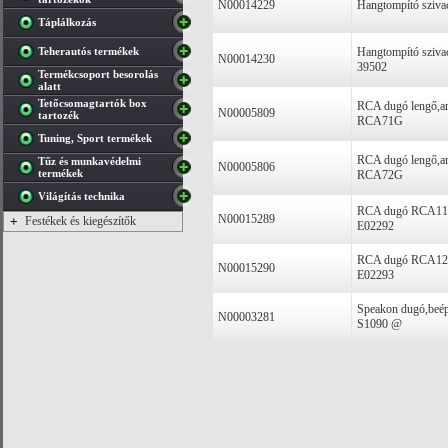
N00014229
Hangtompító sziva
Táplálkozás
Teherautós termékek
Hangtompító sziva
N00014230
39502
Termékcsoport besorolás
alatt
Tetőcsomagtartók box
RCA dugó lengő,ara
N00005809
tartozék
RCA71G
Tuning, Sport termékek
RCA dugó lengő,ara
Tűz és munkavédelmi
N00005806
termékek
RCA72G
Világítás technika
RCA dugó RCA11 tö
N00015289
+
Festékek és kiegészítők
E02292
RCA dugó RCA12 tö
N00015290
E02293
Speakon dugó,beépí
N00003281
S1090 @