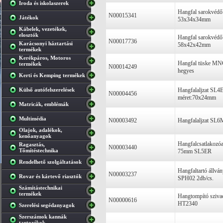
Iroda és iskolaszerek
Hangfal sarokvéd
N00015341
Játékok
53x34x34mm
Kábelek, vezetékek,
elosztók
Hangfal sarokvéd
N00017736
Karácsonyi háztartási
58x42x42mm
termékek
Kerékpáros, Motoros
Hangfal tüske MNC
termékek
N00014249
hegyes
Kerti és Kemping termékek
Külső autófelszerelések
Hangfalaljzat SL4
N00004456
méret:70x24mm
Matricák, emblémák
Multimédia
N00003492
Hangfalaljzat SL
Olajok, adalékok,
kenőanyagok
Hangfalcsatlakozóa
Ragasztás,
N00003440
Tőmítéstechnika
75mm SL5ER
Rendelhető szolgáltatások
Hangfaltartó állvá
N00003237
Rovar és kártevő riasztók
SPH02 2db/cs.
Számítástechnikai
termékek
Hangtompító sziva
N00000616
HT2340
Szerelési segédanyagok
Szerszámok kannák
tartozékok