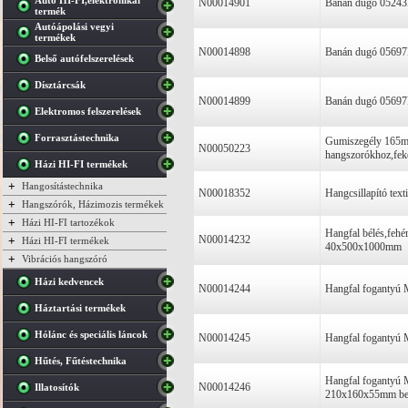
Autó HI-FI,elektronikai
N00014901
Banán dugó 05243PI
termék
Autóápolási vegyi
termékek
N00014898
Banán dugó 05697F
Belső autófelszerelések
Dísztárcsák
N00014899
Banán dugó 05697PI
Elektromos felszerelések
Forrasztástechnika
Gumiszegély 165
N00050223
hangszorókhoz,fek
Házi HI-FI termékek
+
Hangosítástechnika
N00018352
Hangcsillapító te
+
Hangszórók, Házimozis termékek
+
Házi HI-FI tartozékok
Hangfal bélés,fehé
N00014232
+
Házi HI-FI termékek
40x500x1000mm
+
Vibrációs hangszóró
Házi kedvencek
N00014244
Hangfal foganty
Háztartási termékek
Hólánc és speciális láncok
N00014245
Hangfal foganty
Hűtés, Fűtéstechnika
Hangfal fogantyú
N00014246
Illatosítók
210x160x55mm beé