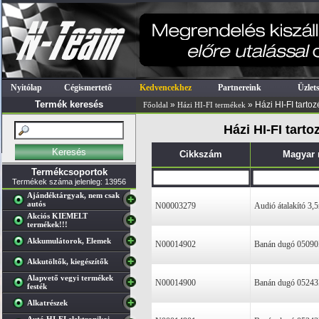
Nyitólap
Cégismertető
Kedvencekhez
Partnereink
Üzlet
Termék keresés
»
» Házi HI-FI tarto
Főoldal
Házi HI-FI termékek
Házi HI-FI tart
Cikkszám
Magyar
Termékcsoportok
Termékek száma jelenleg: 13956
Ajándéktárgyak, nem csak
autós
N00003279
Audió átalakító 
Akciós KIEMELT
termékek!!!
Akkumulátorok, Elemek
N00014902
Banán dugó 05090F
Akkutöltők, kiegészítők
Alapvető vegyi termékek
N00014900
Banán dugó 05243F
festék
Alkatrészek