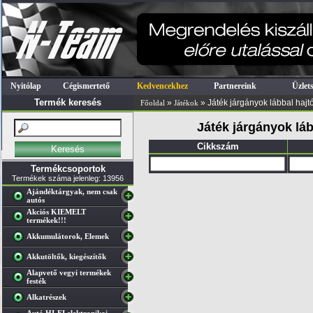
Nyitólap
Cégismertető
Kedvencekhez
Partnereink
Üzlet
Termék keresés
»
» Játék járgányok lábbal hajt
Főoldal
Játékok
Játék járgányok láb
Cikkszám
Termékcsoportok
Termékek száma jelenleg: 13956
Ajándéktárgyak, nem csak
autós
Akciós KIEMELT
termékek!!!
Akkumulátorok, Elemek
Akkutöltők, kiegészítők
Alapvető vegyi termékek
festék
Alkatrészek