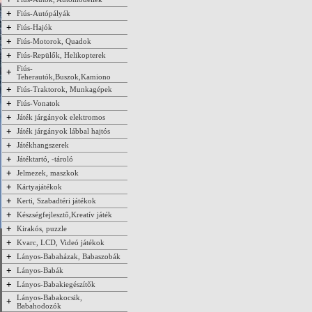
+
Fiús-Autópályák
+
Fiús-Hajók
+
Fiús-Motorok, Quadok
+
Fiús-Repülők, Helikopterek
Fiús-
+
Teherautók,Buszok,Kamiono
+
Fiús-Traktorok, Munkagépek
+
Fiús-Vonatok
+
Játék járgányok elektromos
+
Játék járgányok lábbal hajtós
+
Játékhangszerek
+
Játéktartó, -tároló
+
Jelmezek, maszkok
+
Kártyajátékok
+
Kerti, Szabadtéri játékok
+
Készségfejlesztő,Kreatív játék
+
Kirakós, puzzle
+
Kvarc, LCD, Videó játékok
+
Lányos-Babaházak, Babaszobák
+
Lányos-Babák
+
Lányos-Babakiegészítők
Lányos-Babakocsik,
+
Babahodozók