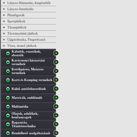
+
Lányos-Háztartási,-kiegészítők
+
Lányos-Sminkelés
+
Plüssfigurák
+
Sportjátékok
+
Társasjátékok
+
Távirányítású játékok
+
Ujjgördeszka, Fingerboard
+
Vízes, strand játékok
Kábelek, vezetékek,
elosztók
Karácsonyi háztartási
termékek
Kerékpáros, Motoros
termékek
Kerti és Kemping termékek
Külső autófelszerelések
Matricák, emblémák
Multimédia
Olajok, adalékok,
kenőanyagok
Ragasztás,
Tőmítéstechnika
Rendelhető szolgáltatások