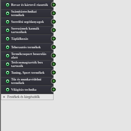
Rovar és kártevő riasztók
Számítástechnikai
termékek
Szerelési segédanyagok
Szerszámok kannák
tartozékok
Táplálkozás
Teherautós termékek
Termékcsoport besorolás
alatt
Tetőcsomagtartók box
tartozék
Tuning, Sport termékek
Tűz és munkavédelmi
termékek
Világítás technika
+
Festékek és kiegészítők