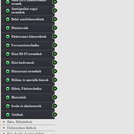
Autó HI-FI,elektronikai
termék
Autóápolási vegyi
termékek
Belső autófelszerelések
Dísztárcsák
Elektromos felszerelések
Forrasztástechnika
Házi HI-FI termékek
Házi kedvencek
Háztartási termékek
Hólánc és speciális láncok
Hűtés, Fűtéstechnika
Illatosítók
Iroda és iskolaszerek
Játékok
+
Baba, Bébijátékok
+
Elektronikus Játékok
+
Fiús-Autók, Autómodellek