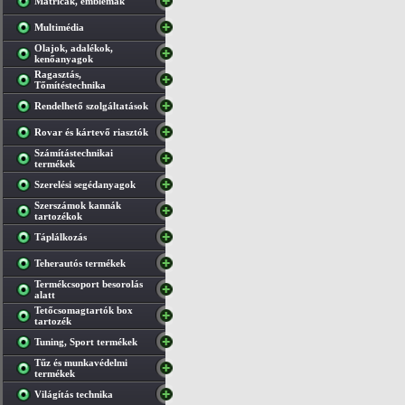
Matricák, emblémák
Multimédia
Olajok, adalékok,
kenőanyagok
Ragasztás,
Tőmítéstechnika
Rendelhető szolgáltatások
Rovar és kártevő riasztók
Számítástechnikai
termékek
Szerelési segédanyagok
Szerszámok kannák
tartozékok
Táplálkozás
Teherautós termékek
Termékcsoport besorolás
alatt
Tetőcsomagtartók box
tartozék
Tuning, Sport termékek
Tűz és munkavédelmi
termékek
Világítás technika