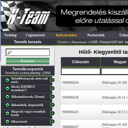
Nyitólap
Cégismertető
Kedvencekhez
Partnereink
Üzlet
Termék keresés
»
» Hűtő- Kiegyenlitő tart. 
Főoldal
Alkatrészek
Hűtő- Kiegyenlitő ta
Cikkszám
Magyar
Termékcsoportok
Termékek száma jelenleg: 13956
Ajándéktárgyak, nem csak
autós
N00006434
Hűtősapka 50.100
Akciós KIEMELT
termékek!!!
Akkumulátorok, Elemek
N00006436
Hűtősapka 50.14 =
Akkutöltők, kiegészítők
Alapvető vegyi termékek
N00006435
Hűtősapka 50.15 La
festék
Alkatrészek
Hűtősapka 50.200 V
N00006437