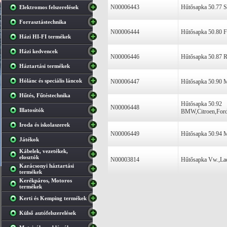
N00006443
Hűtősapka 50.77 Sk
Elektromos felszerelések
Forrasztástechnika
N00006444
Hűtősapka 50.80 Fi
Házi HI-FI termékek
Házi kedvencek
N00006446
Hűtősapka 50.87 R
Háztartási termékek
Hólánc és speciális láncok
N00006447
Hűtősapka 50.90 M
Hűtés, Fűtéstechnika
Hűtősapka 50.92
N00006448
Illatosítók
BMW,Citroen,Ford
Iroda és iskolaszerek
N00006449
Hűtősapka 50.94 
Játékok
Kábelek, vezetékek,
elosztók
N00003814
Hűtősapka Vw.,La
Karácsonyi háztartási
termékek
Kerékpáros, Motoros
termékek
Kerti és Kemping termékek
Külső autófelszerelések