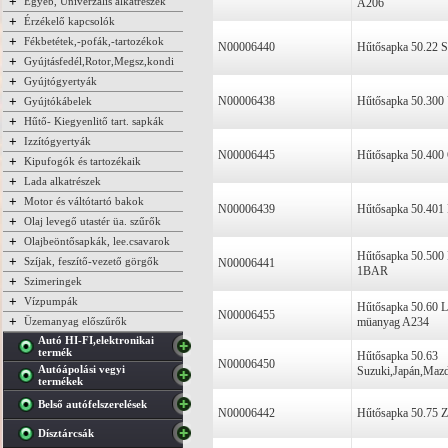
+
Egyéb, Univerzális alkatrészek
A206
+
Érzékelő kapcsolók
+
Fékbetétek,-pofák,-tartozékok
N00006440
Hűtősapka 50.22 S
+
Gyújtásfedél,Rotor,Megsz,kondi
+
Gyújtógyertyák
+
N00006438
Hűtősapka 50.300
Gyújtókábelek
+
Hűtő- Kiegyenlitő tart. sapkák
+
Izzítógyertyák
N00006445
Hűtősapka 50.400 
+
Kipufogók és tartozékaik
+
Lada alkatrészek
+
Motor és váltótartó bakok
N00006439
Hűtősapka 50.401 F
+
Olaj levegő utastér üa. szűrők
+
Olajbeöntősapkák, lee.csavarok
Hűtősapka 50.500 F
+
Szíjak, feszítő-vezető görgők
N00006441
1BAR
+
Szimeringek
+
Vízpumpák
Hűtősapka 50.60 La
N00006455
+
Üzemanyag előszűrők
müanyag A234
Autó HI-FI,elektronikai
termék
Hűtősapka 50.63
N00006450
Autóápolási vegyi
Suzuki,Japán,Mazd
termékek
Belső autófelszerelések
N00006442
Hűtősapka 50.75 Z
Dísztárcsák