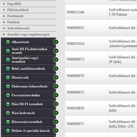
+
Fagyállók
+
Szélvédőmosó nyár
Fékfolyadékok
N00021346
1:50 Paloma
+
Fertőtlenítő
+
Festékek
N00008052
Szélvédőmosó téli 
+
Szélvédőmosók
+
Szerelési vegyi segédanyagok
Szélvédőmosó téli
Alkatrészek
N00019354
,kiöntővel,prémium
Autó HI-FI,elektronikai
termék
Szélvédőmosó téli
Autóápolási vegyi
N00008073
termékek
JP (kék)
Belső autófelszerelések
N00008070
Szélvédőmosó téli
Dísztárcsák
Elektromos felszerelések
N00008072
Szélvédőmosó téli 
Forrasztástechnika
Házi HI-FI termékek
Szélvédőmosó téli 
N00018859
(kék)
Házi kedvencek
Szélvédőmosó téli
Háztartási termékek
N00008071
(kék),Telfor -23C
Hólánc és speciális láncok