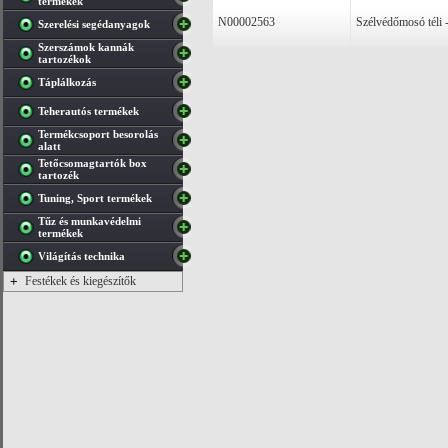
termékek
N00002563
Szélvédőmosó téli 
Szerelési segédanyagok
Szerszámok kannák
tartozékok
Táplálkozás
Teherautós termékek
Termékcsoport besorolás
alatt
Tetőcsomagtartók box
tartozék
Tuning, Sport termékek
Tűz és munkavédelmi
termékek
Világítás technika
+
Festékek és kiegészítők