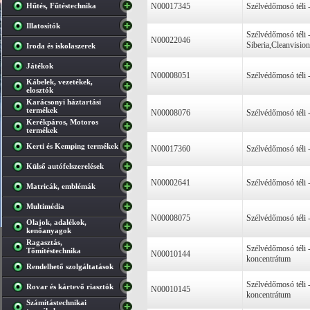
Hűtés, Fűtéstechnika
N00017345
Szélvédőmosó téli 
Illatosítók
Szélvédőmosó téli
N00022046
Siberia,Cleanvision
Iroda és iskolaszerek
Játékok
N00008051
Szélvédőmosó téli 
Kábelek, vezetékek,
elosztók
Karácsonyi háztartási
termékek
N00008076
Szélvédőmosó téli 
Kerékpáros, Motoros
termékek
Kerti és Kemping termékek
N00017360
Szélvédőmosó téli 
Külső autófelszerelések
N00002641
Szélvédőmosó téli 
Matricák, emblémák
Multimédia
N00008075
Szélvédőmosó téli 
Olajok, adalékok,
kenőanyagok
Ragasztás,
Szélvédőmosó téli 
Tőmítéstechnika
N00010144
koncentrátum
Rendelhető szolgáltatások
Szélvédőmosó téli
Rovar és kártevő riasztók
N00010145
koncentrátum
Számítástechnikai