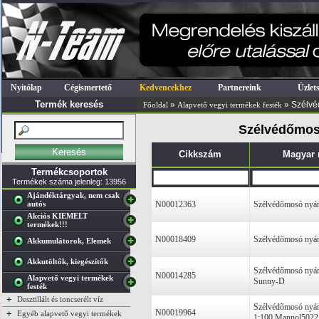
Nyitólap
Cégismertető
Kedvencekhez
Partnereink
Üzlet
Termék keresés
»
» Szélv
Főoldal
Alapvető vegyi termékek festék
Szélvédőmosó
Cikkszám
Magyar
Termékcsoportok
Termékek száma jelenleg: 13956
Ajándéktárgyak, nem csak
autós
N00012363
Szélvédőmosó nyári
Akciós KIEMELT
termékek!!!
N00018409
Szélvédőmosó nyár
Akkumulátorok, Elemek
Akkutöltők, kiegészítők
Szélvédőmosó nyár
N00014285
Alapvető vegyi termékek
Sunny-D
festék
+
Desztillált és ioncserélt víz
Szélvédőmosó nyár
N00019964
+
Egyéb alapvető vegyi termékek
1:100 Mannol5022