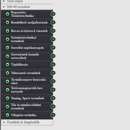
+
Total olajok
+
WD-40 termékek
Ragasztás,
Tőmítéstechnika
Rendelhető szolgáltatások
Rovar és kártevő riasztók
Számítástechnikai
termékek
Szerelési segédanyagok
Szerszámok kannák
tartozékok
Táplálkozás
Teherautós termékek
Termékcsoport besorolás
alatt
Tetőcsomagtartók box
tartozék
Tuning, Sport termékek
Tűz és munkavédelmi
termékek
Világítás technika
+
Festékek és kiegészítők