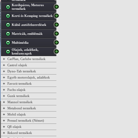
Kerékpáros, Motoros
termékek
Kerti és Kemping termékek
Külső autófelszerelések
Matricák, emblémák
Multimédia
Olajok, adalékok,
kenőanyagok
+
CarPlan, Carlube termékek
+
Castrol olajok
+
Dyno-Tab termékek
+
Egyéb motorolajok, adalékok
+
Favorit termékek
+
Fuchs olajok
+
Gunk termékek
+
Mannol termékek
+
Metabond termékek
+
Mobil olajok
+
Pressol termékek (Német)
+
Q8 olajok
+
Rekord termékek