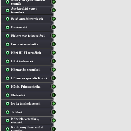
Autó HI-FI,elektronikai
termék
Autóápolási vegyi
termékek
Belső autófelszerelések
Dísztárcsák
Elektromos felszerelések
Forrasztástechnika
Házi HI-FI termékek
Házi kedvencek
Háztartási termékek
Hólánc és speciális láncok
Hűtés, Fűtéstechnika
Illatosítók
Iroda és iskolaszerek
Játékok
Kábelek, vezetékek,
elosztók
Karácsonyi háztartási
termékek