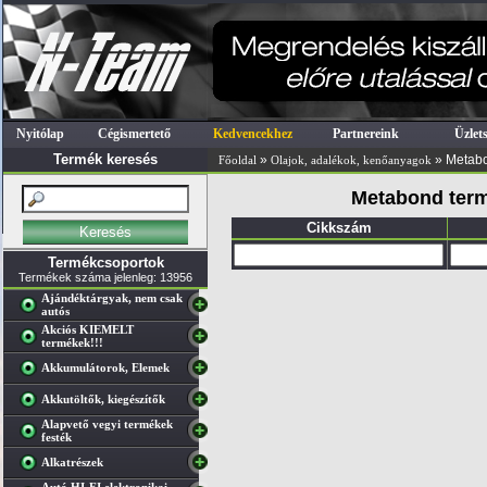
Nyitólap
Cégismertető
Kedvencekhez
Partnereink
Üzlet
Termék keresés
»
» Metabo
Főoldal
Olajok, adalékok, kenőanyagok
Metabond term
Cikkszám
Termékcsoportok
Termékek száma jelenleg: 13956
Ajándéktárgyak, nem csak
autós
Akciós KIEMELT
termékek!!!
Akkumulátorok, Elemek
Akkutöltők, kiegészítők
Alapvető vegyi termékek
festék
Alkatrészek