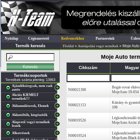
Nyitólap
Cégismertető
Kedvencekhez
Partnereink
Üzlet
Termék keresés
»
» Moje Auto
Főoldal
Autóápolási vegyi termékek
Moje Auto ter
Cikkszám
Magyar
Termékcsoportok
Termékek száma jelenleg: 13953
Ajándéktárgyak, nem csak
Bogár-rovar eltáv
autós
N00021398
MojeAuto 19-054
Akciós KIEMELT
termékek!!!
Kátrány és gyanto
N00021153
Akkumulátorok, Elemek
108
Akkutöltők, kiegészítők
Légkondicionáló ti
N00019526
Alapvető vegyi termékek
MojeAuto Arctic il
festék
Alkatrészek
Légkondicionáló ti
N00019524
MojeAuto Black il