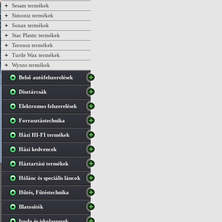
+
Sesam termékek
+
Simoniz termékek
+
Sonax termékek
+
Stac Plastic termékek
+
Teroson termékek
+
Turtle Wax termékek
+
Wynns termékek
Belső autófelszerelések
Dísztárcsák
Elektromos felszerelések
Forrasztástechnika
Házi HI-FI termékek
Házi kedvencek
Háztartási termékek
Hólánc és speciális láncok
Hűtés, Fűtéstechnika
Illatosítók
Iroda és iskolaszerek