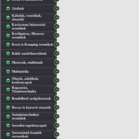
Játékok
Kábelek, vezetékek,
elosztók
Karácsonyi háztartási
termékek
Kerékpáros, Motoros
termékek
Kerti és Kemping termékek
Külső autófelszerelések
Matricák, emblémák
Multimédia
Olajok, adalékok,
kenőanyagok
Ragasztás,
Tőmítéstechnika
Rendelhető szolgáltatások
Rovar és kártevő riasztók
Számítástechnikai
termékek
Szerelési segédanyagok
Szerszámok kannák
tartozékok