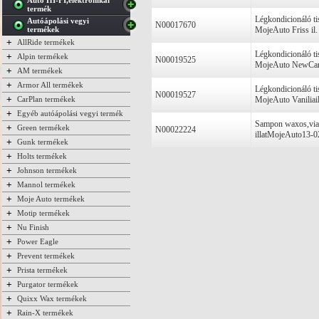
Autó HI-FI,elektronikai
termék
Légkondicionáló ti
Autóápolási vegyi
N00017670
termékek
MojeAuto Friss il.
+
AllRide termékek
Légkondicionáló ti
+
Alpin termékek
N00019525
MojeAuto NewCar 
+
AM termékek
+
Armor All termékek
Légkondicionáló ti
N00019527
+
CarPlan termékek
MojeAuto Vaniliai
+
Egyéb autóápolási vegyi termék
Sampon waxos,via
+
Green termékek
N00022224
illatMojeAuto13-0
+
Gunk termékek
+
Holts termékek
+
Johnson termékek
+
Mannol termékek
+
Moje Auto termékek
+
Motip termékek
+
Nu Finish
+
Power Eagle
+
Prevent termékek
+
Prista termékek
+
Purgator termékek
+
Quixx Wax termékek
+
Rain-X termékek