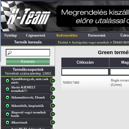
Nyitólap
Cégismertető
Kedvencekhez
Partnereink
Üzlet
Termék keresés
»
» Green ter
Főoldal
Autóápolási vegyi termékek
Green termék
Cikkszám
Mag
Termékcsoportok
Termékek száma jelenleg: 13953
Ajándéktárgyak, nem csak
Bogár-rovarol
autós
N00017460
(Green)
Akciós KIEMELT
termékek!!!
Akkumulátorok, Elemek
Akkutöltők, kiegészítők
Alapvető vegyi termékek
festék
Alkatrészek