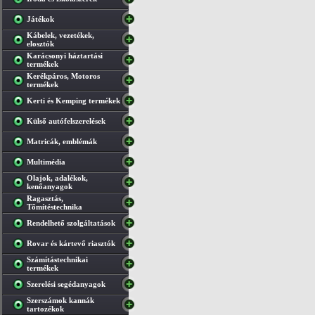
Játékok
Kábelek, vezetékek,
elosztók
Karácsonyi háztartási
termékek
Kerékpáros, Motoros
termékek
Kerti és Kemping termékek
Külső autófelszerelések
Matricák, emblémák
Multimédia
Olajok, adalékok,
kenőanyagok
Ragasztás,
Tőmítéstechnika
Rendelhető szolgáltatások
Rovar és kártevő riasztók
Számítástechnikai
termékek
Szerelési segédanyagok
Szerszámok kannák
tartozékok