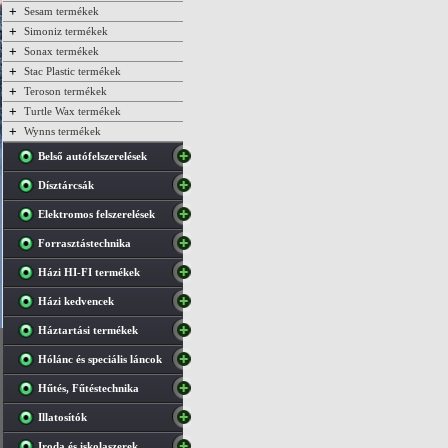
+
Sesam termékek
+
Simoniz termékek
+
Sonax termékek
+
Stac Plastic termékek
+
Teroson termékek
+
Turtle Wax termékek
+
Wynns termékek
Belső autófelszerelések
Dísztárcsák
Elektromos felszerelések
Forrasztástechnika
Házi HI-FI termékek
Házi kedvencek
Háztartási termékek
Hólánc és speciális láncok
Hűtés, Fűtéstechnika
Illatosítók
Iroda és iskolaszerek