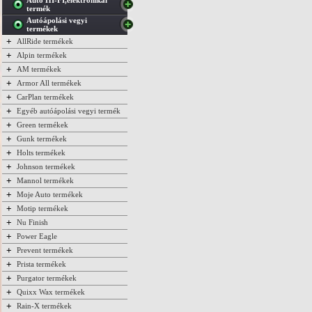
Autó HI-FI,elektronikai
termék
Autóápolási vegyi
termékek
+
AllRide termékek
+
Alpin termékek
+
AM termékek
+
Armor All termékek
+
CarPlan termékek
+
Egyéb autóápolási vegyi termék
+
Green termékek
+
Gunk termékek
+
Holts termékek
+
Johnson termékek
+
Mannol termékek
+
Moje Auto termékek
+
Motip termékek
+
Nu Finish
+
Power Eagle
+
Prevent termékek
+
Prista termékek
+
Purgator termékek
+
Quixx Wax termékek
+
Rain-X termékek