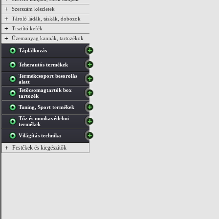
+
Szerszám készletek
+
Tároló ládák, táskák, dobozok
+
Tisztító kefék
+
Üzemanyag kannák, tartozékok
Táplálkozás
Teherautós termékek
Termékcsoport besorolás
alatt
Tetőcsomagtartók box
tartozék
Tuning, Sport termékek
Tűz és munkavédelmi
termékek
Világítás technika
+
Festékek és kiegészítők