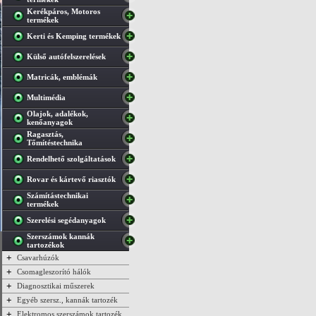
Kerékpáros, Motoros
termékek
Kerti és Kemping termékek
Külső autófelszerelések
Matricák, emblémák
Multimédia
Olajok, adalékok,
kenőanyagok
Ragasztás,
Tőmítéstechnika
Rendelhető szolgáltatások
Rovar és kártevő riasztók
Számítástechnikai
termékek
Szerelési segédanyagok
Szerszámok kannák
tartozékok
+
Csavarhúzók
+
Csomagleszorító hálók
+
Diagnosztikai műszerek
+
Egyéb szersz., kannák tartozék
+
Elektromos szerszámok tartozék