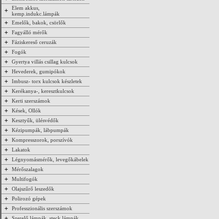
Elem akkus,
+
kemp.indukc.lámpák
+
Emelők, bakok, csörlők
+
Fagyálló mérők
+
Fáziskereső ceruzák
+
Fogók
+
Gyertya villás csillag kulcsok
+
Hevederek, gumipókok
+
Imbusz- torx kulcsok készletek
+
Kerékanya-, keresztkulcsok
+
Kerti szerszámok
+
Kések, Ollók
+
Kesztyűk, ülésvédők
+
Kézipumpák, lábpumpák
+
Kompresszorok, porszívók
+
Lakatok
+
Légnyomásmérők, levegőkábelek
+
Mérőszalagok
+
Multifogók
+
Olajszűrő leszedők
+
Polirozó gépek
+
Professzionális szerszámok
+
Szerelő lámpák, steck lámpák