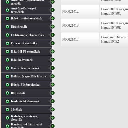
Autó HI-FI,elektronikai
termék
Autóápolási vegyi
Lakat 50mm sárgaré
N00021412
termékek
Handy10490C
Belső autófelszerelések
Lakat 60mm sárgaré
N00021413
Dísztárcsák
Handy10490D
Elektromos felszerelések
Lakat szett 3db-os 
N00021417
Handy10492
Forrasztástechnika
Házi HI-FI termékek
Házi kedvencek
Háztartási termékek
Hólánc és speciális láncok
Hűtés, Fűtéstechnika
Illatosítók
Iroda és iskolaszerek
Játékok
Kábelek, vezetékek,
elosztók
Karácsonyi háztartási
termékek