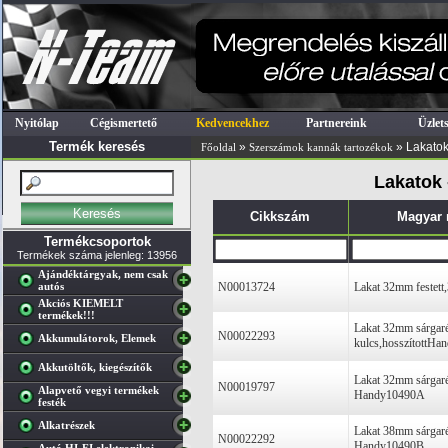
Nyitólap
Cégismertető
Kedvencekhez
Partnereink
Üzlet
Termék keresés
»
» Lakato
Főoldal
Szerszámok kannák tartozékok
Lakatok 
Cikkszám
Magyar
Termékcsoportok
Termékek száma jelenleg: 13956
Ajándéktárgyak, nem csak
autós
N00013724
Lakat 32mm festett
Akciós KIEMELT
termékek!!!
Lakat 32mm sárgar
N00022293
Akkumulátorok, Elemek
kulcs,hosszítottH
Akkutöltők, kiegészítők
Lakat 32mm sárgaré
N00019797
Alapvető vegyi termékek
Handy10490A
festék
Alkatrészek
Lakat 38mm sárgaré
N00022292
Handy10490B