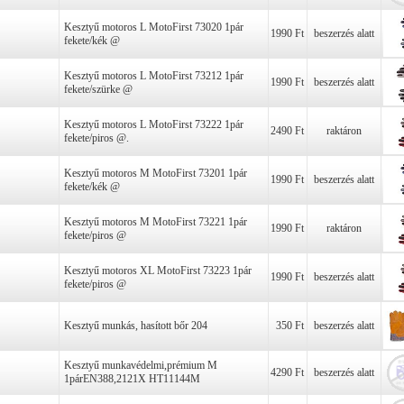
Kesztyű motoros L MotoFirst 73020 1pár
1990 Ft
beszerzés alatt
fekete/kék @
Kesztyű motoros L MotoFirst 73212 1pár
1990 Ft
beszerzés alatt
fekete/szürke @
Kesztyű motoros L MotoFirst 73222 1pár
2490 Ft
raktáron
fekete/piros @.
Kesztyű motoros M MotoFirst 73201 1pár
1990 Ft
beszerzés alatt
fekete/kék @
Kesztyű motoros M MotoFirst 73221 1pár
1990 Ft
raktáron
fekete/piros @
Kesztyű motoros XL MotoFirst 73223 1pár
1990 Ft
beszerzés alatt
fekete/piros @
Kesztyű munkás, hasított bőr 204
350 Ft
beszerzés alatt
Kesztyű munkavédelmi,prémium M
4290 Ft
beszerzés alatt
1párEN388,2121X HT11144M