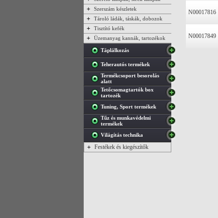
+
Szerszám készletek
N00017816
+
Tároló ládák, táskák, dobozok
+
Tisztító kefék
N00017849
+
Üzemanyag kannák, tartozékok
Táplálkozás
Teherautós termékek
Termékcsoport besorolás
alatt
Tetőcsomagtartók box
tartozék
Tuning, Sport termékek
Tűz és munkavédelmi
termékek
Világítás technika
+
Festékek és kiegészítők