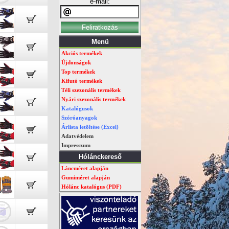
e-mail:
Menü
Akciós termékek
Újdonságok
Top termékek
Kifutó termékek
Téli szezonális termékek
Nyári szezonális termékek
Katalógusok
Szóróanyagok
Árlista letöltése (Excel)
Adatvédelem
Impresszum
Hólánckereső
Láncméret alapján
Gumiméret alapján
Hólánc katalógus (PDF)