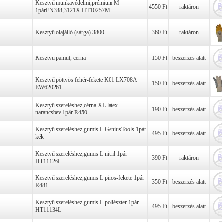
Kesztyű munkavédelmi,prémium M
4550 Ft
raktáron
1párEN388,3121X HT10257M
Kesztyű olajálló (sárga) 3800
360 Ft
raktáron
Kesztyű pamut, cérna
150 Ft
beszerzés alatt
Kesztyű pöttyös fehér-fekete K01 LX708A
150 Ft
beszerzés alatt
EW620261
Kesztyű szereléshez,cérna XL latex
190 Ft
beszerzés alatt
narancsbev.1pár R450
Kesztyű szereléshez,gumis L GeniusTools 1pár
495 Ft
beszerzés alatt
kék
Kesztyű szereléshez,gumis L nitril 1pár
390 Ft
raktáron
HT11126L
Kesztyű szereléshez,gumis L piros-fekete 1pár
350 Ft
beszerzés alatt
R481
Kesztyű szereléshez,gumis L poliészter 1pár
495 Ft
beszerzés alatt
HT11134L