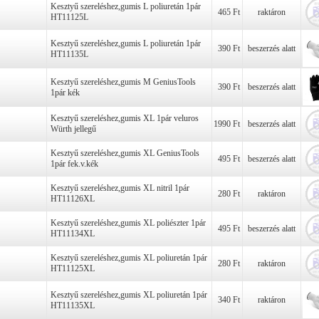
Kesztyű szereléshez,gumis L poliuretán 1pár
465 Ft
raktáron
HT11125L
Kesztyű szereléshez,gumis L poliuretán 1pár
390 Ft
beszerzés alatt
HT11135L
Kesztyű szereléshez,gumis M GeniusTools
390 Ft
beszerzés alatt
1pár kék
Kesztyű szereléshez,gumis XL 1pár veluros
1990 Ft
beszerzés alatt
Würth jellegű
Kesztyű szereléshez,gumis XL GeniusTools
495 Ft
beszerzés alatt
1pár fek.v.kék
Kesztyű szereléshez,gumis XL nitril 1pár
280 Ft
raktáron
HT11126XL
Kesztyű szereléshez,gumis XL poliészter 1pár
495 Ft
beszerzés alatt
HT11134XL
Kesztyű szereléshez,gumis XL poliuretán 1pár
280 Ft
raktáron
HT11125XL
Kesztyű szereléshez,gumis XL poliuretán 1pár
340 Ft
raktáron
HT11135XL