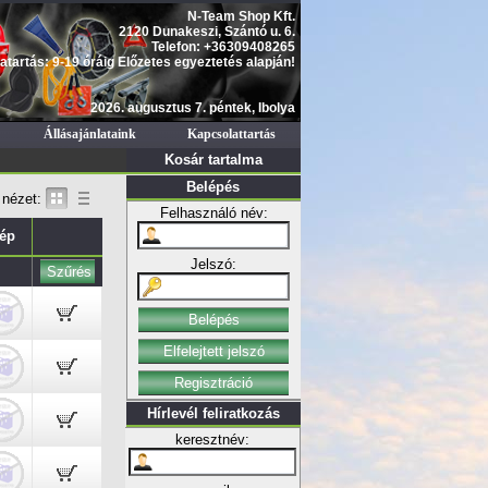
N-Team Shop Kft.
2120 Dunakeszi, Szántó u. 6.
Telefon: +36309408265
atartás: 9-19 óráig Előzetes egyeztetés alapján!
2026. augusztus 7. péntek, Ibolya
Állásajánlataink
Kapcsolattartás
Kosár tartalma
Belépés
nézet:
Felhasználó név:
ép
Jelszó:
Hírlevél feliratkozás
keresztnév: