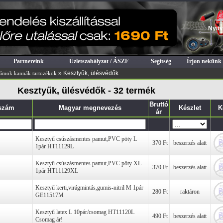
Nyitv
Partnereink
Üzletszabályzat / ÁSZF
Segítség
Írjon nekünk
» Kesztyűk, ülésvédők
zámok kannák tartozékok
Kesztyűk, ülésvédők - 32 termék
Bruttó
szám
Magyar megnevezés
Készlet
K
ár
Kesztyű csúszásmentes pamut,PVC pöty L
370 Ft
beszerzés alatt
1pár HT11129L
Kesztyű csúszásmentes pamut,PVC pöty XL
370 Ft
beszerzés alatt
1pár HT11129XL
Kesztyű kerti,virágmintás,gumis-nitril M 1pár
280 Ft
raktáron
GE11517M
Kesztyű latex L 10pár/csomag HT11120L
490 Ft
beszerzés alatt
Csomag ár!