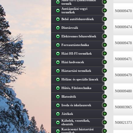
Autó HI-FI,elektronikai
termék
Autóápolási vegyi
N00009470
termékek
Belső autófelszerelések
N00009474
Dísztárcsák
Elektromos felszerelések
N00009478
Forrasztástechnika
Házi HI-FI termékek
N00009471
Házi kedvencek
Háztartási termékek
N00009479
Hólánc és speciális láncok
Hűtés, Fűtéstechnika
N00009480
Illatosítók
Iroda és iskolaszerek
N00003965
Játékok
Kábelek, vezetékek,
N00021373
elosztók
Karácsonyi háztartási
termékek