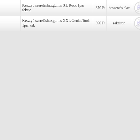
Kesztyű szereléshez,gumis XL Rock 1pár
370 Ft
beszerzés alatt
fekete
Kesztyű szereléshez,gumis XXL GeniusTools
390 Ft
raktáron
1pár kék