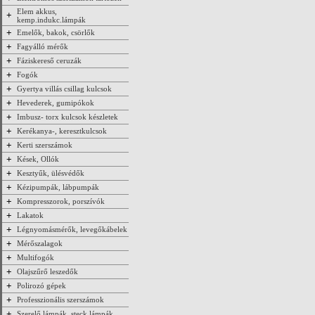
Elem akkus,
+
kemp.indukc.lámpák
+
Emelők, bakok, csörlők
+
Fagyálló mérők
+
Fáziskereső ceruzák
+
Fogók
+
Gyertya villás csillag kulcsok
+
Hevederek, gumipókok
+
Imbusz- torx kulcsok készletek
+
Kerékanya-, keresztkulcsok
+
Kerti szerszámok
+
Kések, Ollók
+
Kesztyűk, ülésvédők
+
Kézipumpák, lábpumpák
+
Kompresszorok, porszívók
+
Lakatok
+
Légnyomásmérők, levegőkábelek
+
Mérőszalagok
+
Multifogók
+
Olajszűrő leszedők
+
Polirozó gépek
+
Professzionális szerszámok
+
Szerelő lámpák, steck lámpák