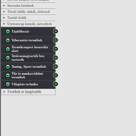
+
Szerszám készletek
+
Tároló ládák, táskák, dobozok
+
Tisztító kefék
+
Üzemanyag kannák, tartozékok
Táplálkozás
Teherautós termékek
Termékcsoport besorolás
alatt
Tetőcsomagtartók box
tartozék
Tuning, Sport termékek
Tűz és munkavédelmi
termékek
Világítás technika
+
Festékek és kiegészítők