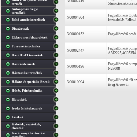
Autó HI-FI,elektronikai
N00002419
5funkciós,akkusav
termék
Autóápolási vegyi
termékek
Fagyállómérő Optika
N00004804
Belső autófelszerelések
kézi4skálás Falko-1
Dísztárcsák
N00000152
Fagyállómérő profi
Elektromos felszerelések
Forrasztástechnika
Fagyállómérő pumpá
N00002447
AM2225,4C95354
Házi HI-FI termékek
Fagyállómérő pumpá
Házi kedvencek
N00006196
N28008
Háztartási termékek
Fagyállómérő téli 
Hólánc és speciális láncok
N00010094
üveg Areowin
Hűtés, Fűtéstechnika
Illatosítók
Iroda és iskolaszerek
Játékok
Kábelek, vezetékek,
elosztók
Karácsonyi háztartási
termékek