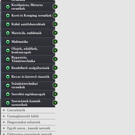
Kerékpáros, Motoros
termékek
Kerti és Kemping termékek
Külső autófelszerelések
Matricák, emblémák
Multimédia
Olajok, adalékok,
kenőanyagok
Ragasztás,
Tőmítéstechnika
Rendelhető szolgáltatások
Rovar és kártevő riasztók
Számítástechnikai
termékek
Szerelési segédanyagok
Szerszámok kannák
tartozékok
+
Csavarhúzók
+
Csomagleszorító hálók
+
Diagnosztikai műszerek
+
Egyéb szersz., kannák tartozék
+
Elektromos szerszámok tartozék