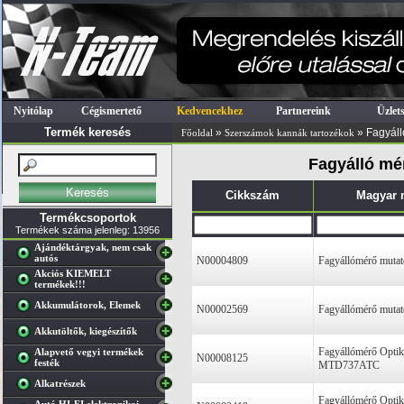
Nyitólap
Cégismertető
Kedvencekhez
Partnereink
Üzlet
Termék keresés
»
» Fagyáll
Főoldal
Szerszámok kannák tartozékok
Fagyálló mé
Cikkszám
Magyar 
Termékcsoportok
Termékek száma jelenleg: 13956
Ajándéktárgyak, nem csak
autós
N00004809
Fagyállómérő mutat
Akciós KIEMELT
termékek!!!
Akkumulátorok, Elemek
N00002569
Fagyállómérő mutat
Akkutöltők, kiegészítők
Fagyállómérő Optika
Alapvető vegyi termékek
N00008125
festék
MTD737ATC
Alkatrészek
Fagyállómérő Optik