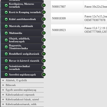
Kerékpáros, Motoros
N00017807
Patent 10x22x23mm
termékek
Kerti és Kemping termékek
Patent 12x7x15,2m
N00018309
Külső autófelszerelések
OEM7703077078
Matricák, emblémák
Patent 15,6 7,2 19
N00018923
OEM7777069,120
Multimédia
Olajok, adalékok,
kenőanyagok
Ragasztás,
Tőmítéstechnika
Rendelhető szolgáltatások
Rovar és kártevő riasztók
Számítástechnikai
termékek
Szerelési segédanyagok
+
Alátétek, O gyűrűk
+
Bilincsek
+
Egyéb szerelési segédanyag
+
Kábelcsatlakozó csipeszek
+
Kábelcsatlakozó házak, szietel
+
Kábelcsatlakozósaruk, relék