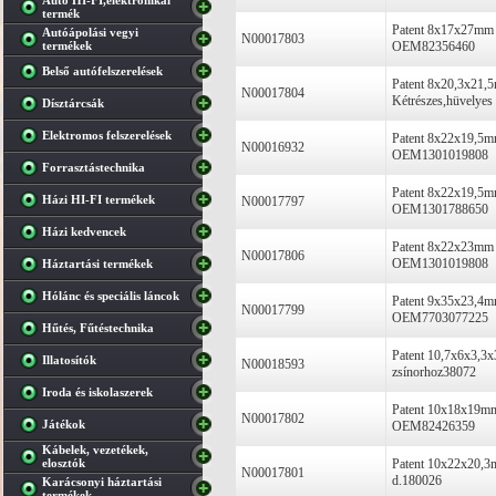
Autó HI-FI,elektronikai
termék
Patent 8x17x27mm 
Autóápolási vegyi
N00017803
termékek
OEM82356460
Belső autófelszerelések
Patent 8x20,3x21,
N00017804
Kétrészes,hüvelyes
Dísztárcsák
Elektromos felszerelések
Patent 8x22x19,5m
N00016932
OEM1301019808
Forrasztástechnika
Patent 8x22x19,5m
Házi HI-FI termékek
N00017797
OEM1301788650
Házi kedvencek
Patent 8x22x23mm 
N00017806
OEM1301019808
Háztartási termékek
Hólánc és speciális láncok
Patent 9x35x23,4mm
N00017799
OEM7703077225
Hűtés, Fűtéstechnika
Patent 10,7x6x3,3x
Illatosítók
N00018593
zsínorhoz38072
Iroda és iskolaszerek
Patent 10x18x19mm
N00017802
Játékok
OEM82426359
Kábelek, vezetékek,
elosztók
Patent 10x22x20,3m
N00017801
d.180026
Karácsonyi háztartási
termékek