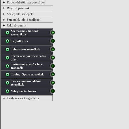
+
Kábelkötözők, zsugorcsövek
+
Rögzítő patentok
+
Szeleptűk, szelepek
+
Szigetelő, jelölő szallagok
+
Ütköző gumik
Szerszámok kannák
tartozékok
Táplálkozás
Teherautós termékek
Termékcsoport besorolás
alatt
Tetőcsomagtartók box
tartozék
Tuning, Sport termékek
Tűz és munkavédelmi
termékek
Világítás technika
+
Festékek és kiegészítők