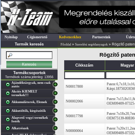
Nyitólap
Cégismertető
Kedvencekhez
Partnereink
Üzlet
Termék keresés
»
» Rögzítő paten
Főoldal
Szerelési segédanyagok
Rögzítő paten
Cikkszám
Magyar
Termékcsoportok
Termékek száma jelenleg: 13956
Ajándéktárgyak, nem csak
Patent 6,7x18,1x1
autós
N00017800
Kárpi.187502OEM
Akciós KIEMELT
termékek!!!
Patent 7x15,8x11,
N00002066
Akkumulátorok, Elemek
OEM09409-07325
Akkutöltők, kiegészítők
Patent 7x18x20,7m
N00017798
Alapvető vegyi termékek
OEM75139-80E00
festék
Alkatrészek
Patent 7x20x11,2m
N00000064
OEM09409-07332-