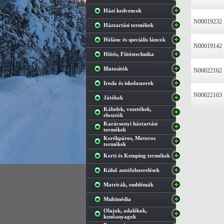
Házi kedvencek
N00019232
Háztartási termékek
Hólánc és speciális láncok
N00019142
Hűtés, Fűtéstechnika
Illatosítók
N00022162
Iroda és iskolaszerek
N00022163
Játékok
Kábelek, vezetékek,
elosztók
Karácsonyi háztartási
termékek
Kerékpáros, Motoros
termékek
Kerti és Kemping termékek
Külső autófelszerelések
Matricák, emblémák
Multimédia
Olajok, adalékok,
kenőanyagok