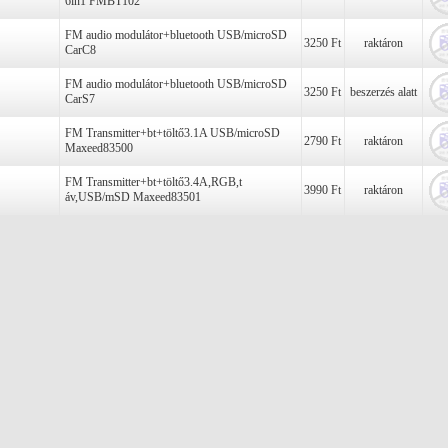
6in1 FMBT102
FM audio modulátor+bluetooth USB/microSD
3250 Ft
raktáron
CarC8
FM audio modulátor+bluetooth USB/microSD
3250 Ft
beszerzés alatt
CarS7
FM Transmitter+bt+töltő3.1A USB/microSD
2790 Ft
raktáron
Maxeed83500
FM Transmitter+bt+töltő3.4A,RGB,t
3990 Ft
raktáron
áv,USB/mSD Maxeed83501