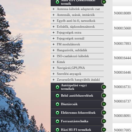
Autó HI-FI,elektronikai
termék
+
Antenna kábelek adapterek csat
N00018089
+
Antennák, szárak, imitációk
+
Egyéb autó hi-fi, tartozékok
+
Erősítők, tápkondenzátorok
N00015660
+
Fejegységek extra
+
Fejegységek normál
N00017893
+
FM modulátorok
+
Hangszórók, subládák
+
ISO-csatlakozó kábelek
N00016444
+
Kittek
+
Navigáció,GPS,PNA
N00016446
+
Szerelési anyagok
+
Zavarszűrők hangváltók átalakí
Autóápolási vegyi
N00016731
termékek
Belső autófelszerelések
N00016737
Dísztárcsák
Elektromos felszerelések
N00018091
Forrasztástechnika
Házi HI-FI termékek
N00017695