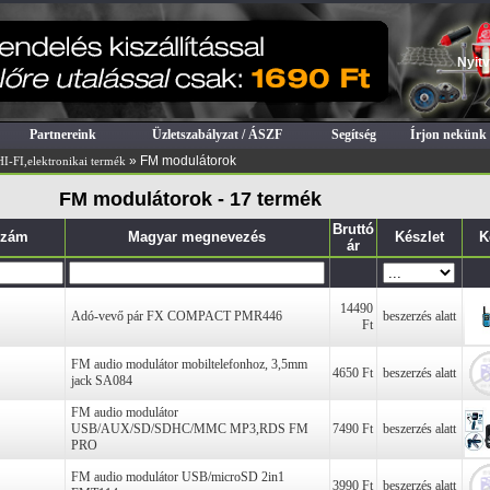
Nyitv
Partnereink
Üzletszabályzat / ÁSZF
Segítség
Írjon nekünk
» FM modulátorok
I-FI,elektronikai termék
FM modulátorok - 17 termék
Bruttó
szám
Magyar megnevezés
Készlet
K
ár
14490
Adó-vevő pár FX COMPACT PMR446
beszerzés alatt
Ft
FM audio modulátor mobiltelefonhoz, 3,5mm
4650 Ft
beszerzés alatt
jack SA084
FM audio modulátor
USB/AUX/SD/SDHC/MMC MP3,RDS FM
7490 Ft
beszerzés alatt
PRO
FM audio modulátor USB/microSD 2in1
3990 Ft
beszerzés alatt