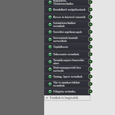
Ragasztás,
Tőmítéstechnika
Rendelhető szolgáltatások
Rovar és kártevő riasztók
Számítástechnikai
termékek
Szerelési segédanyagok
Szerszámok kannák
tartozékok
Táplálkozás
Teherautós termékek
Termékcsoport besorolás
alatt
Tetőcsomagtartók box
tartozék
Tuning, Sport termékek
Tűz és munkavédelmi
termékek
Világítás technika
+
Festékek és kiegészítők