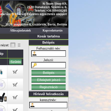
N-Team Shop Kft.
2120 Dunakeszi, Szántó u. 6.
Telefon: +36309408265
atartás: 9-19 óráig Előzetes egyeztetés alapján!
2026. augusztus 6. csütörtök, Berta, Bettina
Állásajánlataink
Kapcsolattartás
Kosár tartalma
Belépés
nézet:
Felhasználó név:
ép
Jelszó:
Hírlevél feliratkozás
keresztnév: