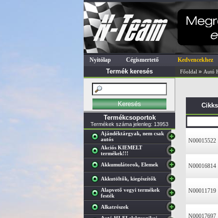
Nyitólap
Cégismertető
Kedvencekhez
Termék keresés
»
Főoldal
Autó H
Cikk
Termékcsoportok
Termékek száma jelenleg: 13953
Ajándéktárgyak, nem csak
autós
N00015522
Akciós KIEMELT
termékek!!!
Akkumulátorok, Elemek
N00016814
Akkutöltők, kiegészítők
Alapvető vegyi termékek
N00011719
festék
Alkatrészek
N00017697