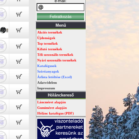
e-mail:
Menü
Akciós termékek
Újdonságok
Top termékek
Kifutó termékek
Téli szezonális termékek
Nyári szezonális termékek
Katalógusok
Szóróanyagok
Árlista letöltése (Excel)
Adatvédelem
Impresszum
Hólánckereső
Láncméret alapján
Gumiméret alapján
Hólánc katalógus (PDF)