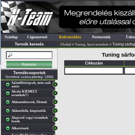
Nyitólap
Cégismertető
Kedvencekhez
Partnereink
Üzlet
Termék keresés
»
» Tuning sárfo
Főoldal
Tuning, Sport termékek
Tuning sárfo
Cikkszám
Termékcsoportok
Termékek száma jelenleg: 13956
Ajándéktárgyak, nem csak
autós
Akciós KIEMELT
termékek!!!
Akkumulátorok, Elemek
Akkutöltők, kiegészítők
Alapvető vegyi termékek
festék
Alkatrészek