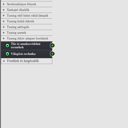
+
Stroboszkópos fények
+
Tankajtó díszítők
+
Tuning első hátsó oldal lámpák
+
Tuning külső tükrök
+
Tuning sárfogók
+
Tuning szettek
+
Tuning tükör adapter borítások
Tűz és munkavédelmi
termékek
Világítás technika
+
Festékek és kiegészítők