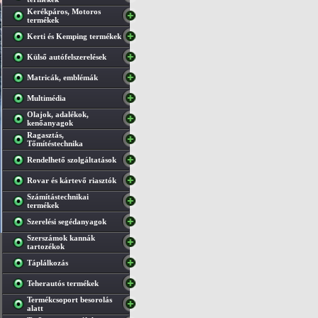
Kerékpáros, Motoros
termékek
Kerti és Kemping termékek
Külső autófelszerelések
Matricák, emblémák
Multimédia
Olajok, adalékok,
kenőanyagok
Ragasztás,
Tőmítéstechnika
Rendelhető szolgáltatások
Rovar és kártevő riasztók
Számítástechnikai
termékek
Szerelési segédanyagok
Szerszámok kannák
tartozékok
Táplálkozás
Teherautós termékek
Termékcsoport besorolás
alatt