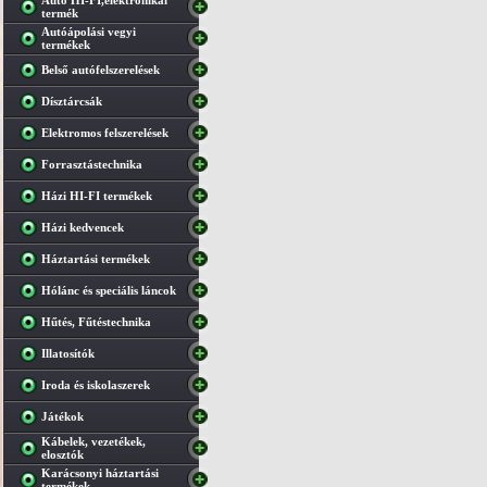
Autó HI-FI,elektronikai
termék
Autóápolási vegyi
termékek
Belső autófelszerelések
Dísztárcsák
Elektromos felszerelések
Forrasztástechnika
Házi HI-FI termékek
Házi kedvencek
Háztartási termékek
Hólánc és speciális láncok
Hűtés, Fűtéstechnika
Illatosítók
Iroda és iskolaszerek
Játékok
Kábelek, vezetékek,
elosztók
Karácsonyi háztartási
termékek