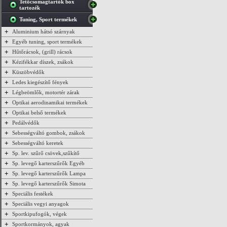
Tetőcsomagtartók box
tartozék
Tuning, Sport termékek
+
Aluminium hátsó szárnyak
+
Egyéb tuning, sport termékek
+
Hűtőrácsok, (grill) rácsok
+
Kézifékkar díszek, zsákok
+
Küszöbvédők
+
Ledes kiegészítő fények
+
Légbeömlők, motortér zárak
+
Optikai aerodinamikai termékek
+
Optikai belső termékek
+
Pedálvédők
+
Sebességváltó gombok, zsákok
+
Sebességváltó keretek
+
Sp. lev. szűrő csövek,szűkítő
+
Sp. levegő karterszűrők Egyéb
+
Sp. levegő karterszűrők Lampa
+
Sp. levegő karterszűrők Simota
+
Speciális festékek
+
Speciális vegyi anyagok
+
Sportkipufogók, végek
+
Sportkormányok, agyak