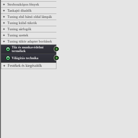
+
Stroboszkópos fények
+
Tankajtó díszítők
+
Tuning első hátsó oldal lámpák
+
Tuning külső tükrök
+
Tuning sárfogók
+
Tuning szettek
+
Tuning tükör adapter borítások
Tűz és munkavédelmi
termékek
Világítás technika
+
Festékek és kiegészítők