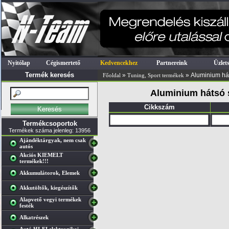
Nyitólap
Cégismertető
Kedvencekhez
Partnereink
Üzlet
Termék keresés
»
» Aluminium há
Főoldal
Tuning, Sport termékek
Aluminium hátsó s
Cikkszám
Termékcsoportok
Termékek száma jelenleg: 13956
Ajándéktárgyak, nem csak
autós
Akciós KIEMELT
termékek!!!
Akkumulátorok, Elemek
Akkutöltők, kiegészítők
Alapvető vegyi termékek
festék
Alkatrészek