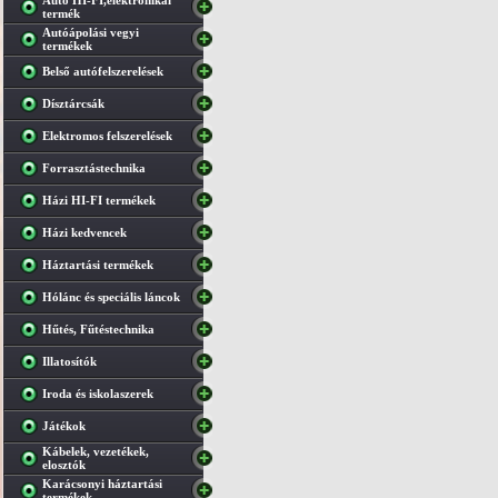
Autó HI-FI,elektronikai
termék
Autóápolási vegyi
termékek
Belső autófelszerelések
Dísztárcsák
Elektromos felszerelések
Forrasztástechnika
Házi HI-FI termékek
Házi kedvencek
Háztartási termékek
Hólánc és speciális láncok
Hűtés, Fűtéstechnika
Illatosítók
Iroda és iskolaszerek
Játékok
Kábelek, vezetékek,
elosztók
Karácsonyi háztartási
termékek