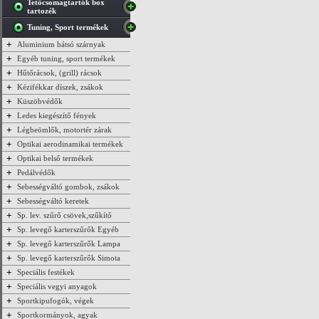
Tetőcsomagtartók box
tartozék
Tuning, Sport termékek
+
Aluminium hátsó szárnyak
+
Egyéb tuning, sport termékek
+
Hűtőrácsok, (grill) rácsok
+
Kézifékkar díszek, zsákok
+
Küszöbvédők
+
Ledes kiegészítő fények
+
Légbeömlők, motortér zárak
+
Optikai aerodinamikai termékek
+
Optikai belső termékek
+
Pedálvédők
+
Sebességváltó gombok, zsákok
+
Sebességváltó keretek
+
Sp. lev. szűrő csövek,szűkítő
+
Sp. levegő karterszűrők Egyéb
+
Sp. levegő karterszűrők Lampa
+
Sp. levegő karterszűrők Simota
+
Speciális festékek
+
Speciális vegyi anyagok
+
Sportkipufogók, végek
+
Sportkormányok, agyak