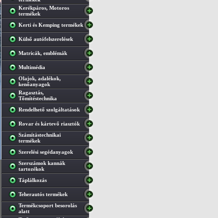
Kerékpáros, Motoros
termékek
Kerti és Kemping termékek
Külső autófelszerelések
Matricák, emblémák
Multimédia
Olajok, adalékok,
kenőanyagok
Ragasztás,
Tőmítéstechnika
Rendelhető szolgáltatások
Rovar és kártevő riasztók
Számítástechnikai
termékek
Szerelési segédanyagok
Szerszámok kannák
tartozékok
Táplálkozás
Teherautós termékek
Termékcsoport besorolás
alatt