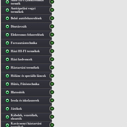
Autó HI-FI,elektronikai
termék
Autóápolási vegyi
termékek
Belső autófelszerelések
Dísztárcsák
Elektromos felszerelések
Forrasztástechnika
Házi HI-FI termékek
Házi kedvencek
Háztartási termékek
Hólánc és speciális láncok
Hűtés, Fűtéstechnika
Illatosítók
Iroda és iskolaszerek
Játékok
Kábelek, vezetékek,
elosztók
Karácsonyi háztartási
termékek