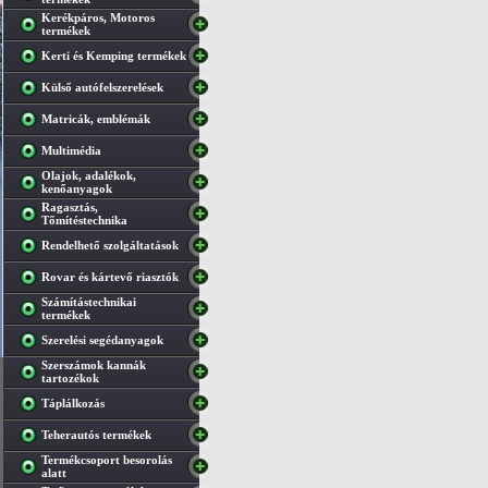
Kerékpáros, Motoros
termékek
Kerti és Kemping termékek
Külső autófelszerelések
Matricák, emblémák
Multimédia
Olajok, adalékok,
kenőanyagok
Ragasztás,
Tőmítéstechnika
Rendelhető szolgáltatások
Rovar és kártevő riasztók
Számítástechnikai
termékek
Szerelési segédanyagok
Szerszámok kannák
tartozékok
Táplálkozás
Teherautós termékek
Termékcsoport besorolás
alatt