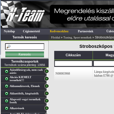
Nyitólap
Cégismertető
Kedvencekhez
Partnereink
Üzlet
Termék keresés
»
» Stroboszkópo
Főoldal
Tuning, Sport termékek
Stroboszkópos f
Cikkszám
Magy
Termékcsoportok
Termékek száma jelenleg: 13956
Ajándéktárgyak, nem csak
Lámpa kiegészít
autós
N00003968
házban E786 @
Akciós KIEMELT
termékek!!!
Akkumulátorok, Elemek
Akkutöltők, kiegészítők
Alapvető vegyi termékek
festék
Alkatrészek