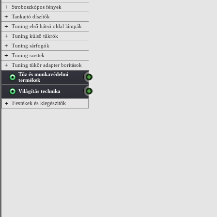
+
Stroboszkópos fények
+
Tankajtó díszítők
+
Tuning első hátsó oldal lámpák
+
Tuning külső tükrök
+
Tuning sárfogók
+
Tuning szettek
+
Tuning tükör adapter borítások
Tűz és munkavédelmi
termékek
Világítás technika
+
Festékek és kiegészítők