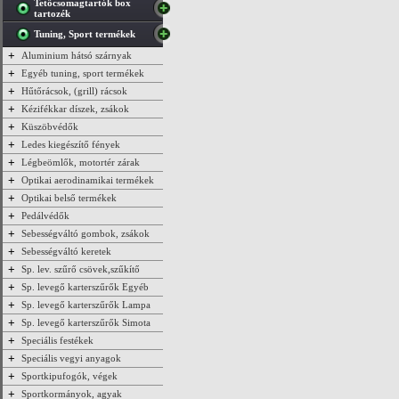
Tetőcsomagtartók box
tartozék
Tuning, Sport termékek
+
Aluminium hátsó szárnyak
+
Egyéb tuning, sport termékek
+
Hűtőrácsok, (grill) rácsok
+
Kézifékkar díszek, zsákok
+
Küszöbvédők
+
Ledes kiegészítő fények
+
Légbeömlők, motortér zárak
+
Optikai aerodinamikai termékek
+
Optikai belső termékek
+
Pedálvédők
+
Sebességváltó gombok, zsákok
+
Sebességváltó keretek
+
Sp. lev. szűrő csövek,szűkítő
+
Sp. levegő karterszűrők Egyéb
+
Sp. levegő karterszűrők Lampa
+
Sp. levegő karterszűrők Simota
+
Speciális festékek
+
Speciális vegyi anyagok
+
Sportkipufogók, végek
+
Sportkormányok, agyak