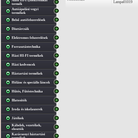
Autó HI-FI,elektronikai
Lampa01019
termék
Autóápolási vegyi
termékek
Belső autófelszerelések
Dísztárcsák
Elektromos felszerelések
Forrasztástechnika
Házi HI-FI termékek
Házi kedvencek
Háztartási termékek
Hólánc és speciális láncok
Hűtés, Fűtéstechnika
Illatosítók
Iroda és iskolaszerek
Játékok
Kábelek, vezetékek,
elosztók
Karácsonyi háztartási
termékek