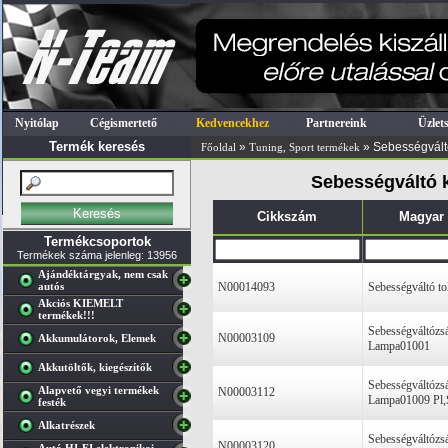
Nyitólap
Cégismertető
Kedvencekhez
Partnereink
Üzlet
Termék keresés
»
» Sebességvált
Főoldal
Tuning, Sport termékek
Sebességváltó k
Cikkszám
Magyar
Termékcsoportok
Termékek száma jelenleg: 13956
Ajándéktárgyak, nem csak
autós
N00014093
Sebességváltó to
Akciós KIEMELT
termékek!!!
Sebességváltózsá
N00003109
Akkumulátorok, Elemek
Lampa01001
Akkutöltők, kiegészítők
Sebességváltózsá
Alapvető vegyi termékek
N00003112
Lampa01009 Pl,
festék
Alkatrészek
Sebességváltózsá
N00003120