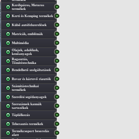
Kerékpáros, Motoros
termékek
Kerti és Kemping termékek
Külső autófelszerelések
Matricák, emblémák
Multimédia
Olajok, adalékok,
kenőanyagok
Ragasztás,
Tőmítéstechnika
Rendelhető szolgáltatások
Rovar és kártevő riasztók
Számítástechnikai
termékek
Szerelési segédanyagok
Szerszámok kannák
tartozékok
Táplálkozás
Teherautós termékek
Termékcsoport besorolás
alatt