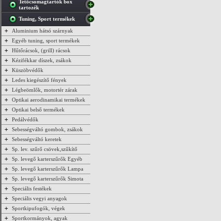
Tetőcsomagtartók box
tartozék
Tuning, Sport termékek
+
Aluminium hátsó szárnyak
+
Egyéb tuning, sport termékek
+
Hűtőrácsok, (grill) rácsok
+
Kézifékkar díszek, zsákok
+
Küszöbvédők
+
Ledes kiegészítő fények
+
Légbeömlők, motortér zárak
+
Optikai aerodinamikai termékek
+
Optikai belső termékek
+
Pedálvédők
+
Sebességváltó gombok, zsákok
+
Sebességváltó keretek
+
Sp. lev. szűrő csövek,szűkítő
+
Sp. levegő karterszűrők Egyéb
+
Sp. levegő karterszűrők Lampa
+
Sp. levegő karterszűrők Simota
+
Speciális festékek
+
Speciális vegyi anyagok
+
Sportkipufogók, végek
+
Sportkormányok, agyak