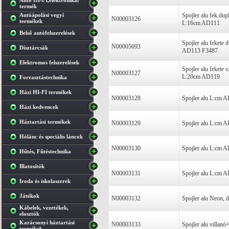
Autó HI-FI,elektronikai
termék
Autóápolási vegyi
Spojler alu fek.dup
N00003126
termékek
L:16cm AD111
Belső autófelszerelések
Spojler alu fekete
N00005693
Dísztárcsák
AD113 F3487
Elektromos felszerelések
Spojler alu fekete
N00003127
L:20cm AD119
Forrasztástechnika
Házi HI-FI termékek
N00003128
Spojler alu L:cm 
Házi kedvencek
Háztartási termékek
N00003129
Spojler alu L:cm 
Hólánc és speciális láncok
N00003130
Spojler alu L:cm 
Hűtés, Fűtéstechnika
Illatosítók
N00003131
Spojler alu L:cm 
Iroda és iskolaszerek
Játékok
N00003132
Spojler alu Neon,
Kábelek, vezetékek,
elosztók
Karácsonyi háztartási
N00003133
Spojler alu villan
termékek