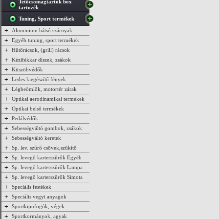
Tetőcsomagtartók box
tartozék
Tuning, Sport termékek
+
Aluminium hátsó szárnyak
+
Egyéb tuning, sport termékek
+
Hűtőrácsok, (grill) rácsok
+
Kézifékkar díszek, zsákok
+
Küszöbvédők
+
Ledes kiegészítő fények
+
Légbeömlők, motortér zárak
+
Optikai aerodinamikai termékek
+
Optikai belső termékek
+
Pedálvédők
+
Sebességváltó gombok, zsákok
+
Sebességváltó keretek
+
Sp. lev. szűrő csövek,szűkítő
+
Sp. levegő karterszűrők Egyéb
+
Sp. levegő karterszűrők Lampa
+
Sp. levegő karterszűrők Simota
+
Speciális festékek
+
Speciális vegyi anyagok
+
Sportkipufogók, végek
+
Sportkormányok, agyak