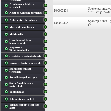
Kerékpáros, Motoros
termékek
Spojler pur-müa.+p
N00003134
1320x270(135)x80
Kerti és Kemping termékek
Külső autófelszerelések
Spojler pur-müa.+
N00003135
@
Matricák, emblémák
Multimédia
Olajok, adalékok,
kenőanyagok
Ragasztás,
Tőmítéstechnika
Rendelhető szolgáltatások
Rovar és kártevő riasztók
Számítástechnikai
termékek
Szerelési segédanyagok
Szerszámok kannák
tartozékok
Táplálkozás
Teherautós termékek
Termékcsoport besorolás
alatt