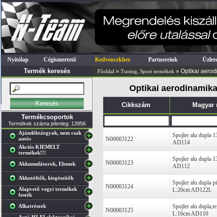
Nyitólap
Cégismertető
Kedvencekhez
Partnereink
Üzlet
Termék keresés
»
» Optikai aerod
Főoldal
Tuning, Sport termékek
Optikai aerodinamika
Cikkszám
Magyar
Termékcsoportok
Termékek száma jelenleg: 13956
Ajándéktárgyak, nem csak
Spojler alu dupla
autós
N00003122
AD114
Akciós KIEMELT
termékek!!!
Spojler alu dupla
N00003123
Akkumulátorok, Elemek
AD112
Akkutöltők, kiegészítők
Spojler alu dupla 
N00003124
Alapvető vegyi termékek
L:20cm AD122L
festék
Alkatrészek
Spojler alu dupla,t
N00003125
L:16cm AD110