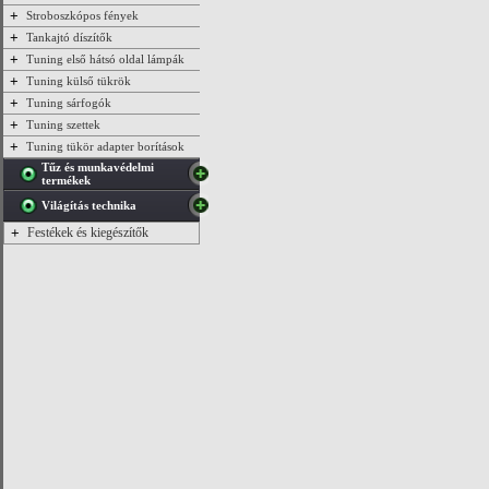
+
Stroboszkópos fények
+
Tankajtó díszítők
+
Tuning első hátsó oldal lámpák
+
Tuning külső tükrök
+
Tuning sárfogók
+
Tuning szettek
+
Tuning tükör adapter borítások
Tűz és munkavédelmi
termékek
Világítás technika
+
Festékek és kiegészítők