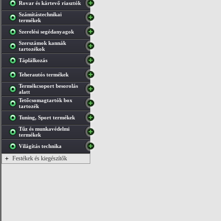
Rovar és kártevő riasztók
Számítástechnikai
termékek
Szerelési segédanyagok
Szerszámok kannák
tartozékok
Táplálkozás
Teherautós termékek
Termékcsoport besorolás
alatt
Tetőcsomagtartók box
tartozék
Tuning, Sport termékek
Tűz és munkavédelmi
termékek
Világítás technika
+
Festékek és kiegészítők