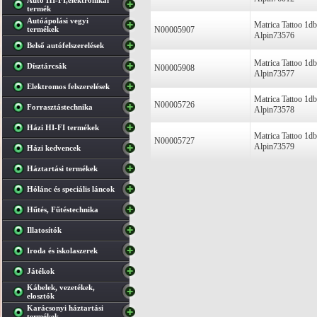
Autó HI-FI,elektronikai
termék
Autóápolási vegyi
Matrica Tattoo 1
termékek
N00005907
Alpin73576
Belső autófelszerelések
Matrica Tattoo 1
Dísztárcsák
N00005908
Alpin73577
Elektromos felszerelések
Matrica Tattoo 1
N00005726
Forrasztástechnika
Alpin73578
Házi HI-FI termékek
Matrica Tattoo 1
N00005727
Alpin73579
Házi kedvencek
Háztartási termékek
Hólánc és speciális láncok
Hűtés, Fűtéstechnika
Illatosítók
Iroda és iskolaszerek
Játékok
Kábelek, vezetékek,
elosztók
Karácsonyi háztartási
termékek