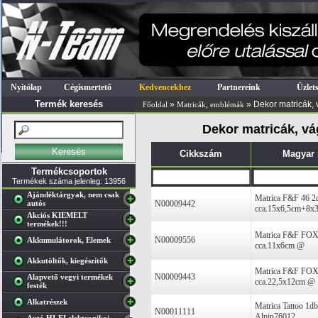
Nyitólap
Cégismertető
Kedvencekhez
Partnereink
Üzlet
Termék keresés
»
» Dekor matricák, v
Főoldal
Matricák, emblémák
Dekor matricák, vág
Cikkszám
Magyar
Termékcsoportok
Termékek száma jelenleg: 13956
Ajándéktárgyak, nem csak
Matrica F&F 46 2
autós
N00009442
cca.15x6,5cm+8x
Akciós KIEMELT
termékek!!!
Matrica F&F FO
N00009556
Akkumulátorok, Elemek
cca.11x6cm @
Akkutöltők, kiegészítők
Matrica F&F FO
N00009443
Alapvető vegyi termékek
cca.22,5x12cm @
festék
Alkatrészek
Matrica Tattoo 1
N00011111
Alpin76012