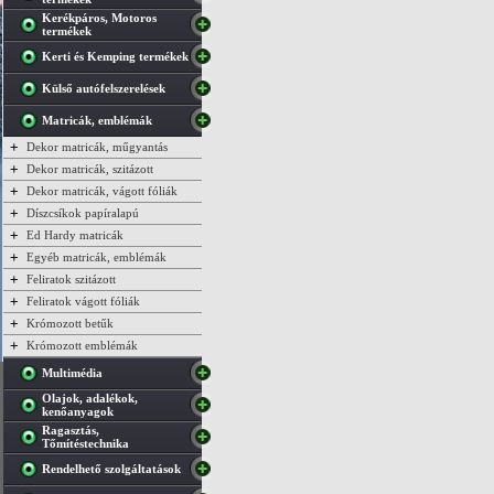
Kerékpáros, Motoros
termékek
Kerti és Kemping termékek
Külső autófelszerelések
Matricák, emblémák
+
Dekor matricák, műgyantás
+
Dekor matricák, szitázott
+
Dekor matricák, vágott fóliák
+
Díszcsíkok papíralapú
+
Ed Hardy matricák
+
Egyéb matricák, emblémák
+
Feliratok szitázott
+
Feliratok vágott fóliák
+
Krómozott betűk
+
Krómozott emblémák
Multimédia
Olajok, adalékok,
kenőanyagok
Ragasztás,
Tőmítéstechnika
Rendelhető szolgáltatások