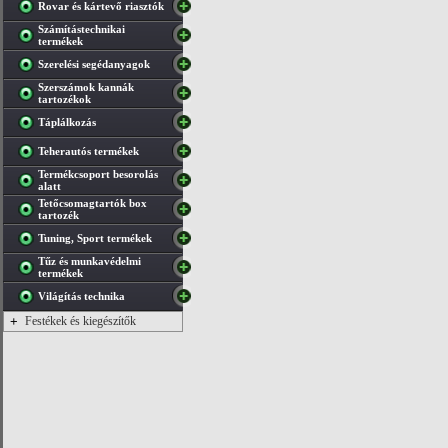
Rovar és kártevő riasztók
Számítástechnikai
termékek
Szerelési segédanyagok
Szerszámok kannák
tartozékok
Táplálkozás
Teherautós termékek
Termékcsoport besorolás
alatt
Tetőcsomagtartók box
tartozék
Tuning, Sport termékek
Tűz és munkavédelmi
termékek
Világítás technika
+
Festékek és kiegészítők