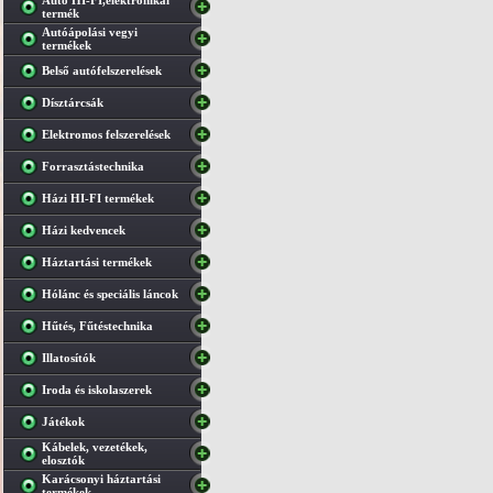
Autó HI-FI,elektronikai
termék
Autóápolási vegyi
termékek
Belső autófelszerelések
Dísztárcsák
Elektromos felszerelések
Forrasztástechnika
Házi HI-FI termékek
Házi kedvencek
Háztartási termékek
Hólánc és speciális láncok
Hűtés, Fűtéstechnika
Illatosítók
Iroda és iskolaszerek
Játékok
Kábelek, vezetékek,
elosztók
Karácsonyi háztartási
termékek