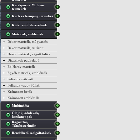
Kerékpáros, Motoros
termékek
Kerti és Kemping termékek
Külső autófelszerelések
Matricák, emblémák
+
Dekor matricák, műgyantás
+
Dekor matricák, szitázott
+
Dekor matricák, vágott fóliák
+
Díszcsíkok papíralapú
+
Ed Hardy matricák
+
Egyéb matricák, emblémák
+
Feliratok szitázott
+
Feliratok vágott fóliák
+
Krómozott betűk
+
Krómozott emblémák
Multimédia
Olajok, adalékok,
kenőanyagok
Ragasztás,
Tőmítéstechnika
Rendelhető szolgáltatások