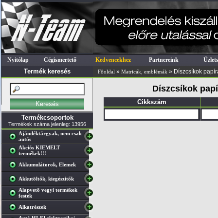
Nyitólap
Cégismertető
Kedvencekhez
Partnereink
Üzlet
Termék keresés
»
» Díszcsíkok papí
Főoldal
Matricák, emblémák
Díszcsíkok papí
Cikkszám
Termékcsoportok
Termékek száma jelenleg: 13956
Ajándéktárgyak, nem csak
autós
Akciós KIEMELT
termékek!!!
Akkumulátorok, Elemek
Akkutöltők, kiegészítők
Alapvető vegyi termékek
festék
Alkatrészek