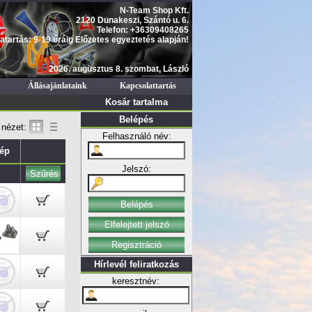
N-Team Shop Kft.
2120 Dunakeszi, Szántó u. 6.
Telefon: +36309408265
atartás: 9-19 óráig Előzetes egyeztetés alapján!
2026. augusztus 8. szombat, László
Állásajánlataink
Kapcsolattartás
Kosár tartalma
Belépés
nézet:
Felhasználó név:
ép
Jelszó:
Hírlevél feliratkozás
keresztnév: