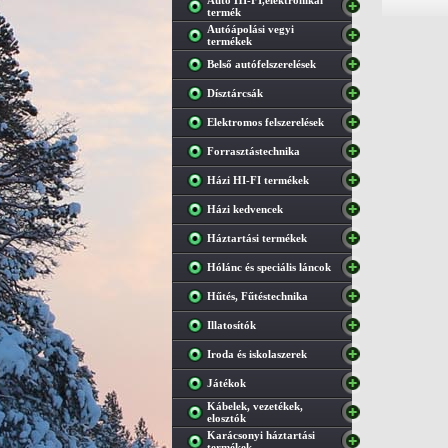
Autó HI-FI,elektronikai
termék
Autóápolási vegyi
termékek
Belső autófelszerelések
Dísztárcsák
Elektromos felszerelések
Forrasztástechnika
Házi HI-FI termékek
Házi kedvencek
Háztartási termékek
Hólánc és speciális láncok
Hűtés, Fűtéstechnika
Illatosítók
Iroda és iskolaszerek
Játékok
Kábelek, vezetékek,
elosztók
Karácsonyi háztartási
termékek