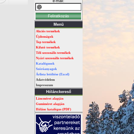
e-mail:
Menü
Akciós termékek
Újdonságok
Top termékek
Kifutó termékek
Téli szezonális termékek
Nyári szezonális termékek
Katalógusok
Szóróanyagok
Árlista letöltése (Excel)
Adatvédelem
Impresszum
Hólánckereső
Láncméret alapján
Gumiméret alapján
Hólánc katalógus (PDF)