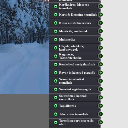
Kerékpáros, Motoros
termékek
Kerti és Kemping termékek
Külső autófelszerelések
Matricák, emblémák
Multimédia
Olajok, adalékok,
kenőanyagok
Ragasztás,
Tőmítéstechnika
Rendelhető szolgáltatások
Rovar és kártevő riasztók
Számítástechnikai
termékek
Szerelési segédanyagok
Szerszámok kannák
tartozékok
Táplálkozás
Teherautós termékek
Termékcsoport besorolás
alatt