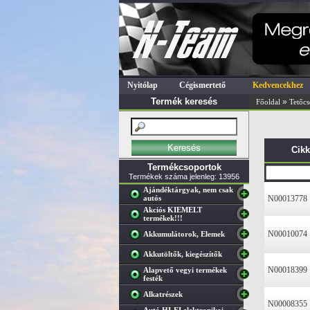
Nyitólap
Cégismertető
Kedvencekhez
Termék keresés
»
Főoldal
Tetőcs
Cik
Termékcsoportok
Termékek száma jelenleg: 13956
Ajándéktárgyak, nem csak
autós
N00013778
Akciós KIEMELT
termékek!!!
N00010074
Akkumulátorok, Elemek
Akkutöltők, kiegészítők
N00018399
Alapvető vegyi termékek
festék
Alkatrészek
N00008355