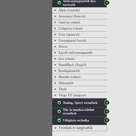
Tetőcsomagtartók box
tartozék
+
Alpin (osztrák)
+
Automaxi (francia)
+
CamCar (olasz)
+
Colaprico (olasz)
+
Cruz (spanyol)
+
Csomagtartó boxok
+
Driver
+
Egyéb tetőcsomagtartók
+
Gev (olasz)
+
HandiRack (Angol)
+
Kerékpártartók
+
Menabo (olasz)
+
Síléctartók
+
Thule
+
Varga VZ (magyar)
Tuning, Sport termékek
Tűz és munkavédelmi
termékek
Világítás technika
+
Festékek és kiegészítők