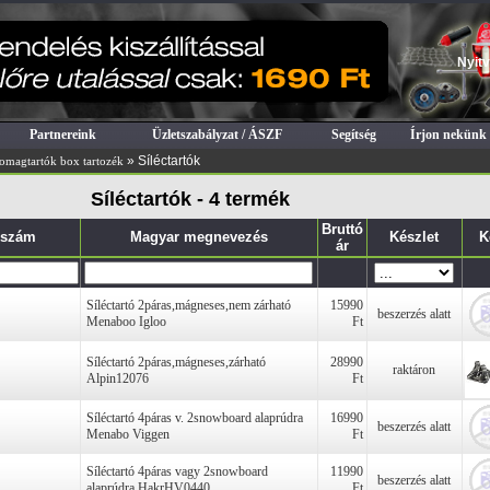
Nyitv
Partnereink
Üzletszabályzat / ÁSZF
Segítség
Írjon nekünk
» Síléctartók
omagtartók box tartozék
Síléctartók - 4 termék
Bruttó
kszám
Magyar megnevezés
Készlet
K
ár
Síléctartó 2páras,mágneses,nem zárható
15990
beszerzés alatt
Menaboo Igloo
Ft
Síléctartó 2páras,mágneses,zárható
28990
raktáron
Alpin12076
Ft
Síléctartó 4páras v. 2snowboard alaprúdra
16990
beszerzés alatt
Menabo Viggen
Ft
Síléctartó 4páras vagy 2snowboard
11990
beszerzés alatt
alaprúdra HakrHV0440
Ft