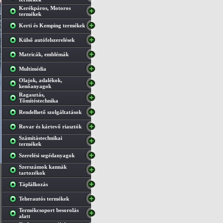
Kerékpáros, Motoros
termékek
Kerti és Kemping termékek
Külső autófelszerelések
Matricák, emblémák
Multimédia
Olajok, adalékok,
kenőanyagok
Ragasztás,
Tőmítéstechnika
Rendelhető szolgáltatások
Rovar és kártevő riasztók
Számítástechnikai
termékek
Szerelési segédanyagok
Szerszámok kannák
tartozékok
Táplálkozás
Teherautós termékek
Termékcsoport besorolás
alatt