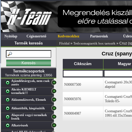
Nyitólap
Cégismertető
Kedvencekhez
Partnereink
Üzlet
Termék keresés
»
» Cruz (s
Főoldal
Tetőcsomagtartók box tartozék
Cruz (spany
Cikkszám
Magyar
Termékcsoportok
Termékek száma jelenleg: 13956
Ajándéktárgyak, nem csak
Csomagtartó 20x30
autós
N00007500
alaprúd
Akciós KIEMELT
termékek!!!
Csomagtartó Cruz9
N00005976
Akkumulátorok, Elemek
Toledo 05-
Akkutöltők, kiegészítők
Csomagtartó Cruz
N00004987
Alapvető vegyi termékek
1991-től 35x35mm
festék
Alkatrészek