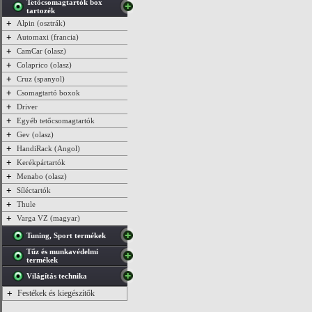
Tetőcsomagtartók box
tartozék
+
Alpin (osztrák)
+
Automaxi (francia)
+
CamCar (olasz)
+
Colaprico (olasz)
+
Cruz (spanyol)
+
Csomagtartó boxok
+
Driver
+
Egyéb tetőcsomagtartók
+
Gev (olasz)
+
HandiRack (Angol)
+
Kerékpártartók
+
Menabo (olasz)
+
Síléctartók
+
Thule
+
Varga VZ (magyar)
Tuning, Sport termékek
Tűz és munkavédelmi
termékek
Világítás technika
+
Festékek és kiegészítők