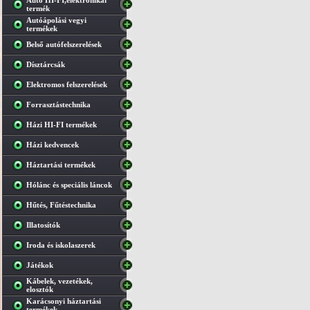
Autó HI-FI,elektronikai
termék
Autóápolási vegyi
termékek
Belső autófelszerelések
Dísztárcsák
Elektromos felszerelések
Forrasztástechnika
Házi HI-FI termékek
Házi kedvencek
Háztartási termékek
Hólánc és speciális láncok
Hűtés, Fűtéstechnika
Illatosítók
Iroda és iskolaszerek
Játékok
Kábelek, vezetékek,
elosztók
Karácsonyi háztartási
termékek