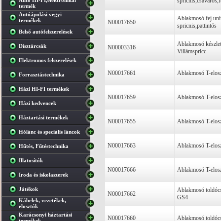
Autó HI-FI,elektronikai
spricnis,csavaros,
termék
Autóápolási vegyi
Ablakmosó fej univ
termékek
N00017650
spricnis,pattintós
Belső autófelszerelések
Ablakmosó készlet
Dísztárcsák
N00003316
Villámspricc
Elektromos felszerelések
N00017661
Ablakmosó T-elos
Forrasztástechnika
Házi HI-FI termékek
N00017659
Ablakmosó T-elos
Házi kedvencek
Háztartási termékek
N00017655
Ablakmosó T-elos
Hólánc és speciális láncok
N00017663
Ablakmosó T-elos
Hűtés, Fűtéstechnika
Illatosítók
N00017666
Ablakmosó T-elos
Iroda és iskolaszerek
Játékok
Ablakmosó toldóc
N00017662
GS4
Kábelek, vezetékek,
elosztók
Karácsonyi háztartási
N00017660
Ablakmosó toldóc
termékek