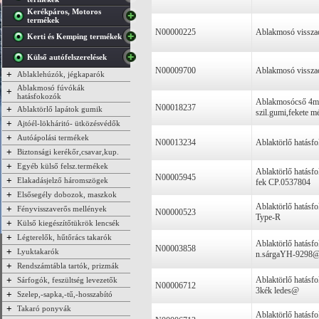
Kerékpáros, Motoros
termékek
N00000225
Ablakmosó visszac
Kerti és Kemping termékek
Külső autófelszerelések
N00009700
Ablakmosó visszac
+
Ablaklehúzók, jégkaparók
Ablakmosó fúvókák
+
hatásfokozók
Ablakmosócső 4
N00018237
+
Ablaktörlő lapátok gumik
szil.gumi,fekete mé
+
Ajtóél-lökháritó- ütközésvédők
+
Autóápolási termékek
N00013234
Ablaktörlő hatásf
+
Biztonsági kerékőr,csavar,kup.
+
Egyéb külső felsz.termékek
Ablaktörlő hatásfo
N00005945
+
Elakadásjelző háromszögek
fek CP.0537804
+
Elsősegély dobozok, maszkok
Ablaktörlő hatásfo
+
Fényvisszaverős mellények
N00000523
Type-R
+
Külső kiegészítőtükrök lencsék
+
Légterelők, hűtőrács takarók
Ablaktörlő hatásfo
N00003858
+
Lyuktakarók
n.sárgaYH-9298
+
Rendszámtábla tartók, prizmák
+
Ablaktörlő hatásfo
Sárfogók, feszültség levezetők
N00006712
3kék ledes@
+
Szelep,-sapka,-tű,-hosszabító
+
Takaró ponyvák
Ablaktörlő hatásfo