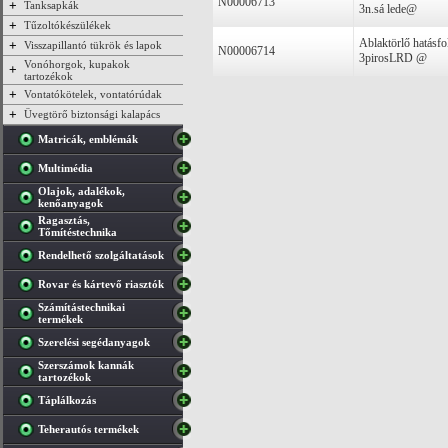
N00006713
+
Tanksapkák
3n.sá lede@
+
Tűzoltókészülékek
Ablaktörlő hatásfo
+
Visszapillantó tükrök és lapok
N00006714
3pirosLRD @
Vonóhorgok, kupakok
+
tartozékok
+
Vontatókötelek, vontatórúdak
+
Üvegtörő biztonsági kalapács
Matricák, emblémák
Multimédia
Olajok, adalékok,
kenőanyagok
Ragasztás,
Tőmítéstechnika
Rendelhető szolgáltatások
Rovar és kártevő riasztók
Számítástechnikai
termékek
Szerelési segédanyagok
Szerszámok kannák
tartozékok
Táplálkozás
Teherautós termékek