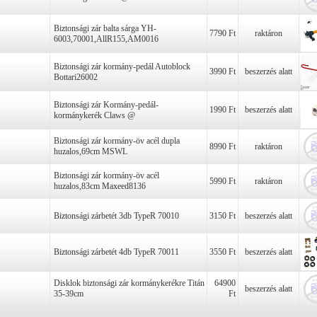
Biztonsági zár balta sárga YH-
7790 Ft
raktáron
6003,70001,AllR155,AM0016
Biztonsági zár kormány-pedál Autoblock
3990 Ft
beszerzés alatt
Bottari26002
Biztonsági zár Kormány-pedál-
1990 Ft
beszerzés alatt
kormánykerék Claws @
Biztonsági zár kormány-öv acél dupla
8990 Ft
raktáron
huzalos,69cm MSWL
Biztonsági zár kormány-öv acél
5990 Ft
raktáron
huzalos,83cm Maxeed8136
Biztonsági zárbetét 3db TypeR 70010
3150 Ft
beszerzés alatt
Biztonsági zárbetét 4db TypeR 70011
3550 Ft
beszerzés alatt
Disklok biztonsági zár kormánykerékre Titán
64900
beszerzés alatt
35-39cm
Ft