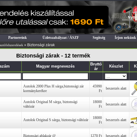
Nyitv
Partnereink
Üzletszabályzat / ÁSZF
Segítség
Írjon nekünk
» Biztonsági zárak
autófelszerelések
Biztonsági zárak - 12 termék
Bruttó
kszám
Magyar megnevezés
Készlet
K
ár
Autolok 2000 Plus H sárga,biztonsági zár
45990
beszerzés alatt
kormánykerékre
Ft
Autolok Original M sárga, biztonsági
18000
beszerzés alatt
váltózár
Ft
18000
Autolok Original S sárga, biztonsági váltózár
beszerzés alatt
Ft
Biztonsági ablakzár @
1270 Ft
beszerzés alatt