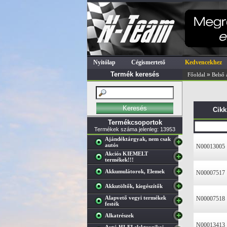
Nyitólap
Cégismertető
Kedvencekhez
Termék keresés
»
Főoldal
Belső 
Cik
Termékcsoportok
Termékek száma jelenleg: 13953
Ajándéktárgyak, nem csak
autós
N00013005
Akciós KIEMELT
termékek!!!
Akkumulátorok, Elemek
N00007517
Akkutöltők, kiegészítők
Alapvető vegyi termékek
N00007518
festék
Alkatrészek
N00013413