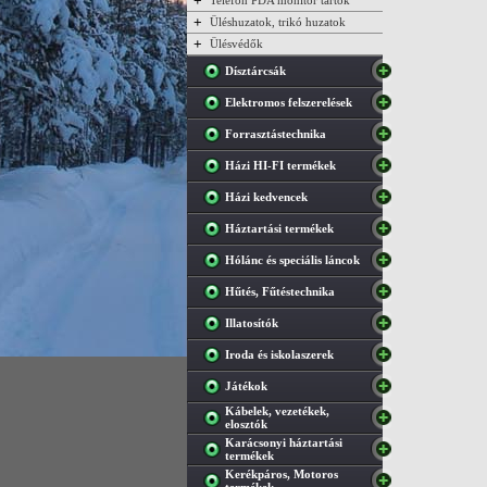
+
Telefon PDA monitor tartók
+
Üléshuzatok, trikó huzatok
+
Ülésvédők
Dísztárcsák
Elektromos felszerelések
Forrasztástechnika
Házi HI-FI termékek
Házi kedvencek
Háztartási termékek
Hólánc és speciális láncok
Hűtés, Fűtéstechnika
Illatosítók
Iroda és iskolaszerek
Játékok
Kábelek, vezetékek,
elosztók
Karácsonyi háztartási
termékek
Kerékpáros, Motoros