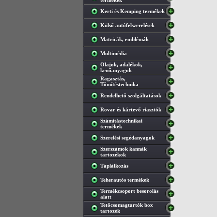
termékek
Kerti és Kemping termékek
Külső autófelszerelések
Matricák, emblémák
Multimédia
Olajok, adalékok,
kenőanyagok
Ragasztás,
Tőmítéstechnika
Rendelhető szolgáltatások
Rovar és kártevő riasztók
Számítástechnikai
termékek
Szerelési segédanyagok
Szerszámok kannák
tartozékok
Táplálkozás
Teherautós termékek
Termékcsoport besorolás
alatt
Tetőcsomagtartók box
tartozék