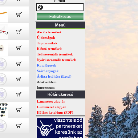
e-mail:
Menü
Akciós termékek
Újdonságok
Top termékek
Kifutó termékek
Téli szezonális termékek
Nyári szezonális termékek
Katalógusok
Szóróanyagok
Árlista letöltése (Excel)
Adatvédelem
Impresszum
Hólánckereső
Láncméret alapján
Gumiméret alapján
Hólánc katalógus (PDF)