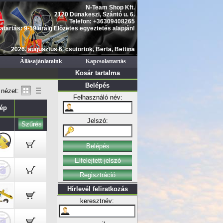
N-Team Shop Kft.
2120 Dunakeszi, Szántó u. 6.
Telefon: +36309408265
atartás: 9-19 óráig Előzetes egyeztetés alapján!
2026. augusztus 6. csütörtök, Berta, Bettina
Állásajánlataink
Kapcsolattartás
Kosár tartalma
Belépés
nézet:
Felhasználó név:
ép
Jelszó:
Hírlevél feliratkozás
keresztnév: