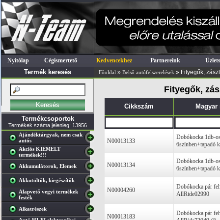
Nyitólap
Cégismertető
Kedvencekhez
Partnereink
Üzlet
Termék keresés
»
» Fityegők, zász
Főoldal
Belső autófelszerelések
Fityegők, zás
Cikkszám
Magyar
Termékcsoportok
Termékek száma jelenleg: 13956
Ajándéktárgyak, nem csak
Dobókocka 1db-o
autós
N00013133
6színben+tapadó 
Akciós KIEMELT
termékek!!!
Dobókocka 1db-o
N00013134
Akkumulátorok, Elemek
6színben+tapadó 
Akkutöltők, kiegészítők
Dobókocka pár fehé
N00004260
Alapvető vegyi termékek
AllRide02990
festék
Alkatrészek
Dobókocka pár feh
N00013183