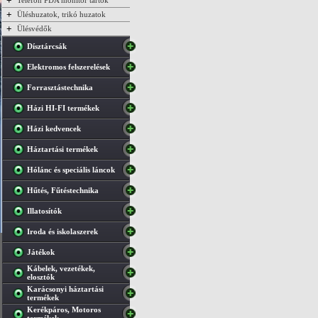
+
Telefon PDA monitor tartók
+
Üléshuzatok, trikó huzatok
+
Ülésvédők
Dísztárcsák
Elektromos felszerelések
Forrasztástechnika
Házi HI-FI termékek
Házi kedvencek
Háztartási termékek
Hólánc és speciális láncok
Hűtés, Fűtéstechnika
Illatosítók
Iroda és iskolaszerek
Játékok
Kábelek, vezetékek,
elosztók
Karácsonyi háztartási
termékek
Kerékpáros, Motoros