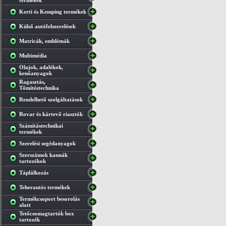
termékek
Kerti és Kemping termékek
Külső autófelszerelések
Matricák, emblémák
Multimédia
Olajok, adalékok,
kenőanyagok
Ragasztás,
Tőmítéstechnika
Rendelhető szolgáltatások
Rovar és kártevő riasztók
Számítástechnikai
termékek
Szerelési segédanyagok
Szerszámok kannák
tartozékok
Táplálkozás
Teherautós termékek
Termékcsoport besorolás
alatt
Tetőcsomagtartók box
tartozék