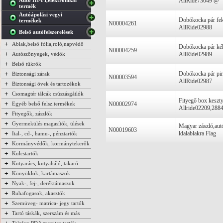
Autó HI-FI,elektronikai
AllRide73049 @
termék
Autóápolási vegyi
Dobókocka pár feke
termékek
N00004261
AllRide02988
Belső autófelszerelések
+
Ablak,belső fólia,roló,napvédő
Dobókocka pár kék
N00004259
+
Autószőnyegek, védők
AllRide02989
+
Belső tükrök
+
Dobókocka pár piro
Biztonsági zárak
N00003594
AllRide02987
+
Biztonsági övek és tartozékok
+
Csomagtér tálcák csúszásgátlók
Fityegő box keszty
+
Egyéb belső felsz.termékek
N00002974
Allride02209,288
+
Fityegők, zászlók
+
Gyermekülés magasítók, ülések
Magyar zászló,autó
N00019603
+
ldalablakra Flag
Ital-, cd-, hamu-, pénztartók
+
Kormányvédők, kormánytekerők
+
Kulcstartók
+
Kutyarács, kutyaháló, takaró
+
Könyöklök, kartámaszok
+
Nyak-, fej-, deréktámaszok
+
Ruhafogasok, akasztók
+
Szemüveg- matrica- jegy tartók
+
Tartó táskák, szerszám és más