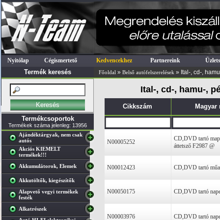
Nyitólap
Cégismertető
Kedvencekhez
Partnereink
Üzlet
Termék keresés
»
» Ital-, cd-, hamu
Főoldal
Belső autófelszerelések
Ital-, cd-, hamu-, 
Cikkszám
Magyar
Termékcsoportok
Termékek száma jelenleg: 13956
Ajándéktárgyak, nem csak
CD,DVD tartó map
autós
N00005252
áttetsző F2987 @
Akciós KIEMELT
termékek!!!
Akkumulátorok, Elemek
N00012423
CD,DVD tartó műa
Akkutöltők, kiegészítők
N00050175
CD,DVD tartó napel
Alapvető vegyi termékek
festék
Alkatrészek
N00003976
CD,DVD tartó napel