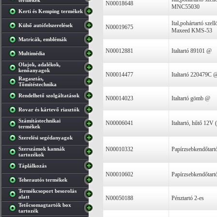
termékek
N00018648
MNC55030
Kerti és Kemping termékek
Ital,pohártartó szel
Külső autófelszerelések
N00019675
Maxeed KMS-53
Matricák, emblémák
N00012881
Italtartó 89101 @
Multimédia
Olajok, adalékok,
kenőanyagok
N00014477
Italtartó 220479C 
Ragasztás,
Tőmítéstechnika
Rendelhető szolgáltatások
N00014023
Italtartó gömb @
Rovar és kártevő riasztók
Számítástechnikai
N00006041
Italtartó, hűtő 12V
termékek
Szerelési segédanyagok
Szerszámok kannák
N00010332
Papírzsebkendőtart
tartozékok
Táplálkozás
N00010602
Papírzsebkendőtart
Teherautós termékek
Termékcsoport besorolás
alatt
N00050188
Pénztartó 2-es
Tetőcsomagtartók box
tartozék