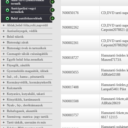
Autó HI-FI,elektronikai
termék
Autóápolási vegyi
termékek
N00050176
CD,DVD tartó napel
Belső autófelszerelések
+
Ablak,belső fólia,roló,napvédő
CD,DVD tartó nape
N00002262
Carpoint2078821 
+
Autószőnyegek, védők
+
Belső tükrök
CD,DVD tartó napel
+
Biztonsági zárak
N00002261
Carpoint2078820@
+
Biztonsági övek és tartozékok
+
Csomagtér tálcák csúszásgátlók
Hamutartó fedeles k
N00018727
+
Egyéb belső felsz.termékek
Maxeed7173A
+
Fityegők, zászlók
Hamutartó fedeles 
+
Gyermekülés magasítók, ülések
N00005055
AllRide02188
+
Ital-, cd-, hamu-, pénztartók
+
Kormányvédők, kormánytekerők
Hamutartó fedeles,p
N00017408
+
Kulcstartók
Lampa65461 Pilot
+
Kutyarács, kutyaháló, takaró
Hamutartó fekete,al
+
Könyöklök, kartámaszok
N00003508
AllRide28619
+
Nyak-, fej-, deréktámaszok
+
Ruhafogasok, akasztók
Hamutartó fekete,
N00003757
+
Szemüveg- matrica- jegy tartók
6617 12115
+
Tartó táskák, szerszám és más
Hamutartó pohártart