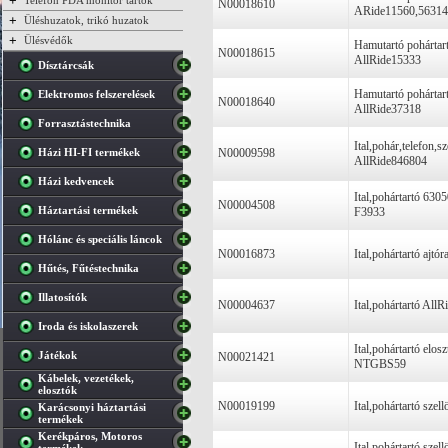
+
Telefon PDA monitor tartók
N00018610
ARide11560,5631
+
Üléshuzatok, trikó huzatok
+
Ülésvédők
Hamutartó pohártart
N00018615
AllRide15333
Dísztárcsák
Hamutartó pohártar
Elektromos felszerelések
N00018640
AllRide37318
Forrasztástechnika
Ital,pohár,telefon,s
Házi HI-FI termékek
N00009598
AllRide846804
Házi kedvencek
Ital,pohártartó 630
N00004508
Háztartási termékek
F3933
Hólánc és speciális láncok
N00016873
Ital,pohártartó ajt
Hűtés, Fűtéstechnika
Illatosítók
N00004637
Ital,pohártartó AllR
Iroda és iskolaszerek
Ital,pohártartó elos
Játékok
N00021421
NTGBS59
Kábelek, vezetékek,
elosztók
N00019199
Ital,pohártartó sz
Karácsonyi háztartási
termékek
Kerékpáros, Motoros
Ital,pohártartó szell