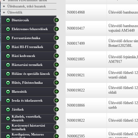
+
Telefon PDA monitor tartók
+
Üléshuzatok, trikó huzatok
+
N00014968
Ülésvédő bambusz
Ülésvédők
Dísztárcsák
Ülésvédő bambuszos,
N00010417
Elektromos felszerelések
vajszínű AM5449
Forrasztástechnika
Ülésvédő deluxe tám
N00017499
Bottari12025BL
Házi HI-FI termékek
Házi kedvencek
Ülésvédő fejtámlás,
N00021805
AM7917
Háztartási termékek
Ülésvédő fűthető 1
Hólánc és speciális láncok
N00019021
vezető oldali
Hűtés, Fűtéstechnika
Ülésvédő fűthető 1
N00019022
Illatosítók
oldali
Iroda és iskolaszerek
Ülésvédő fűthető 
N00018866
szebb
Játékok
Kábelek, vezetékek,
elosztók
N00019822
Ülésvédő fűthető 1
Karácsonyi háztartási
termékek
Ülésvédő fűthető 12
Kerékpáros, Motoros
N00002595