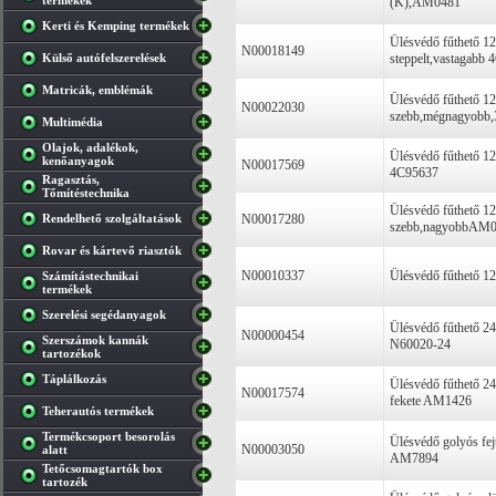
termékek
(K),AM0481
Kerti és Kemping termékek
Ülésvédő fűthető 12
N00018149
Külső autófelszerelések
steppelt,vastagabb
Matricák, emblémák
Ülésvédő fűthető 12
N00022030
szebb,mégnagyob
Multimédia
Olajok, adalékok,
Ülésvédő fűthető 1
kenőanyagok
N00017569
4C95637
Ragasztás,
Tőmítéstechnika
Ülésvédő fűthető 12
Rendelhető szolgáltatások
N00017280
szebb,nagyobbAM0
Rovar és kártevő riasztók
N00010337
Ülésvédő fűthető 1
Számítástechnikai
termékek
Szerelési segédanyagok
Ülésvédő fűthető 
N00000454
Szerszámok kannák
N60020-24
tartozékok
Táplálkozás
Ülésvédő fűthető 2
N00017574
fekete AM1426
Teherautós termékek
Termékcsoport besorolás
Ülésvédő golyós fej
N00003050
alatt
AM7894
Tetőcsomagtartók box
tartozék