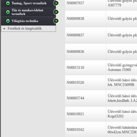
Ülésvédő golyós plü
N00007657
Tuning, Sport termékek
AM7779
Tűz és munkavédelmi
termékek
N00009838
Ülésvédő golyós pl
Világítás technika
+
Festékek és kiegészítők
N00009837
Ülésvédő golyós pl
N00009836
Ülésvédő golyós pl
Ülésvédő gyöngyvás
N00015110
Automax J1060
Ülésvédő hátsó ülé
N00019326
fek. MNC55699B
Ülésvédő hátsó ülé
N00005744
fekete,kisállath. LA
Ülésvédő hátsó ülé
N00019921
Kegel3202
Ülésvédő háttámlára
N00019162
60x42cm MNC558