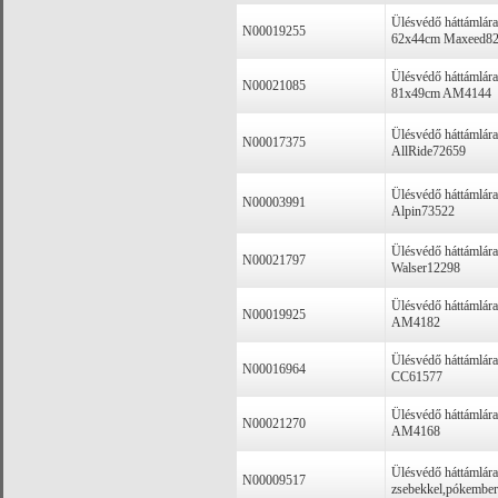
Ülésvédő háttámlára
N00019255
62x44cm Maxeed8
Ülésvédő háttámlára
N00021085
81x49cm AM4144
Ülésvédő háttámlára
N00017375
AllRide72659
Ülésvédő háttámlára
N00003991
Alpin73522
Ülésvédő háttámlár
N00021797
Walser12298
Ülésvédő háttámlára
N00019925
AM4182
Ülésvédő háttámlára
N00016964
CC61577
Ülésvédő háttámlára
N00021270
AM4168
Ülésvédő háttámlára
N00009517
zsebekkel,pókemb