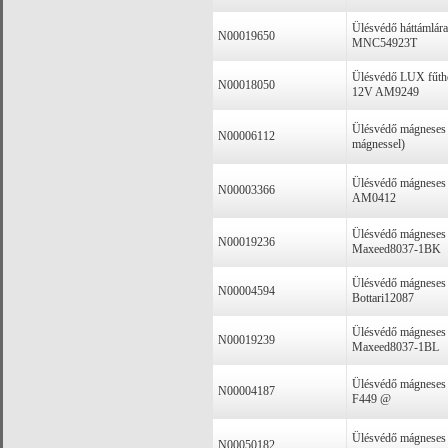
Ülésvédő háttámlára,
N00019650
MNC54923T
Ülésvédő LUX fűthe
N00018050
12V AM9249
Ülésvédő mágneses
N00006112
mágnessel)
Ülésvédő mágneses 
N00003366
AM0412
Ülésvédő mágneses 
N00019236
Maxeed8037-1BK
Ülésvédő mágneses 
N00004594
Bottari12087
Ülésvédő mágneses
N00019239
Maxeed8037-1BL
Ülésvédő mágneses 
N00004187
F449 @
Ülésvédő mágneses s
N00050182