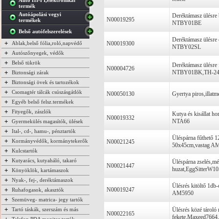
Autó HI-FI,elektronikai
termék
Autóápolási vegyi
Deréktámasz ülésre 
N00019295
termékek
NTBY01BE
Belső autófelszerelések
Deréktámasz ülésre 
+
Ablak,belső fólia,roló,napvédő
N00019300
NTBY02SL
+
Autószőnyegek, védők
+
Belső tükrök
Deréktámasz ülésre 
N00004726
+
NTBY01BK,TH-24
Biztonsági zárak
+
Biztonsági övek és tartozékok
+
Csomagtér tálcák csúszásgátlók
N00050130
Gyertya piros,illa
+
Egyéb belső felsz.termékek
+
Fityegők, zászlók
Kutya és kisállat h
N00019332
+
NTA66
Gyermekülés magasítók, ülések
+
Ital-, cd-, hamu-, pénztartók
Üléspárna fűthető
+
Kormányvédők, kormánytekerők
N00021245
50x45cm,vastag A
+
Kulcstartók
+
Kutyarács, kutyaháló, takaró
Üléspárna zselés,mé
N00021447
huzat,EggSitterW10
+
Könyöklök, kartámaszok
+
Nyak-, fej-, deréktámaszok
Ülésrés kitöltő 1db-
+
N00019247
Ruhafogasok, akasztók
AM5950
+
Szemüveg- matrica- jegy tartók
+
Tartó táskák, szerszám és más
Ülésrés közé tároló
N00022165
fekete,Maxeed7664