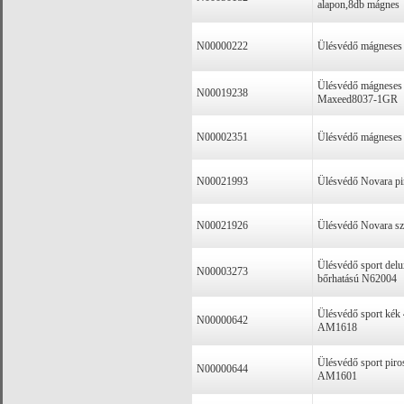
alapon,8db mágnes
N00000222
Ülésvédő mágneses 
Ülésvédő mágneses 
N00019238
Maxeed8037-1GR
N00002351
Ülésvédő mágneses 
N00021993
Ülésvédő Novara pi
N00021926
Ülésvédő Novara sz
Ülésvédő sport delu
N00003273
bőrhatású N62004
Ülésvédő sport kék
N00000642
AM1618
Ülésvédő sport pir
N00000644
AM1601