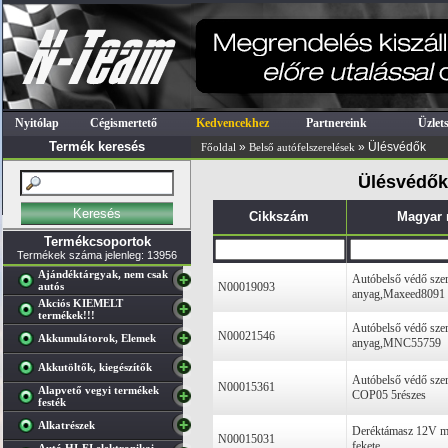
Nyitólap
Cégismertető
Kedvencekhez
Partnereink
Üzlet
Termék keresés
»
» Ülésvédők
Főoldal
Belső autófelszerelések
Ülésvédők 
Cikkszám
Magyar
Termékcsoportok
Termékek száma jelenleg: 13956
Ajándéktárgyak, nem csak
Autóbelső védő szer
autós
N00019093
anyag,Maxeed8091
Akciós KIEMELT
termékek!!!
Autóbelső védő szer
N00021546
Akkumulátorok, Elemek
anyag,MNC55759
Akkutöltők, kiegészítők
Autóbelső védő sze
N00015361
Alapvető vegyi termékek
COP05 5részes
festék
Alkatrészek
Deréktámasz 12V m
N00015031
fekete