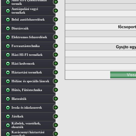
Autó HI-FI,elektronikai
termék
Autóápolási vegyi
termékek
Belső autófelszerelések
fôcsoport
Dísztárcsák
Elektromos felszerelések
Forrasztástechnika
Gyujto egy
Házi HI-FI termékek
Házi kedvencek
Háztartási termékek
Hólánc és speciális láncok
Hűtés, Fűtéstechnika
Illatosítók
Iroda és iskolaszerek
Játékok
Kábelek, vezetékek,
elosztók
Karácsonyi háztartási
termékek