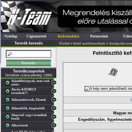
Nyitólap
Cégismertető
Kedvencekhez
Partnereink
Üzlet
Termék keresés
»
»
Főoldal
Külső autófelszerelések
Autóápolási ter
Felnitisztító k
Termékcsoportok
Termékek száma jelenleg: 13956
Ajándéktárgyak, nem csak
autós
Akciós KIEMELT
termékek!!!
Akkumulátorok, Elemek
T
Akkutöltők, kiegészítők
Magyar m
Alapvető vegyi termékek
festék
Engedélyszám, figyelmeztetés
Alkatrészek