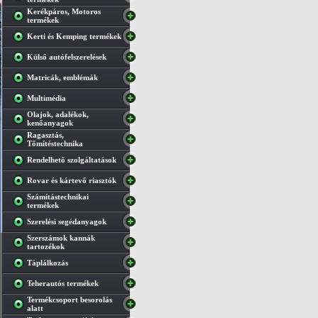
Kerékpáros, Motoros
termékek
Kerti és Kemping termékek
Külső autófelszerelések
Matricák, emblémák
Multimédia
Olajok, adalékok,
kenőanyagok
Ragasztás,
Tőmítéstechnika
Rendelhető szolgáltatások
Rovar és kártevő riasztók
Számítástechnikai
termékek
Szerelési segédanyagok
Szerszámok kannák
tartozékok
Táplálkozás
Teherautós termékek
Termékcsoport besorolás
alatt