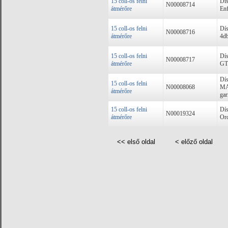
15 coll-os felni
Dís
N00008714
átmérőre
Enf
15 coll-os felni
Dís
N00008716
átmérőre
4db
15 coll-os felni
Dís
N00008717
átmérőre
GTR
Dís
15 coll-os felni
N00008068
MA
átmérőre
gar
15 coll-os felni
Dís
N00019324
átmérőre
Ord
<< első oldal
< előző oldal