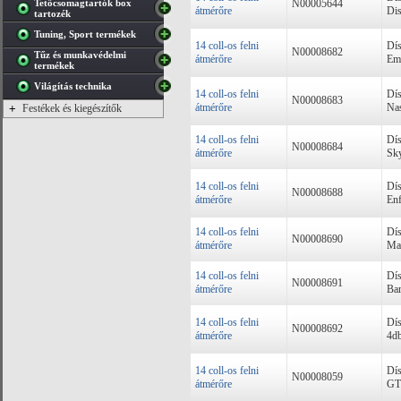
Tetőcsomagtartók box
N00005644
átmérőre
Dis
tartozék
Tuning, Sport termékek
14 coll-os felni
Dís
N00008682
Tűz és munkavédelmi
átmérőre
Emo
termékek
Világítás technika
14 coll-os felni
Dís
N00008683
átmérőre
Nas
+
Festékek és kiegészítők
14 coll-os felni
Dís
N00008684
átmérőre
Sky
14 coll-os felni
Dís
N00008688
átmérőre
Enf
14 coll-os felni
Dís
N00008690
átmérőre
Ma
14 coll-os felni
Dís
N00008691
átmérőre
Bar
14 coll-os felni
Dís
N00008692
átmérőre
4db
14 coll-os felni
Dís
N00008059
átmérőre
GTR