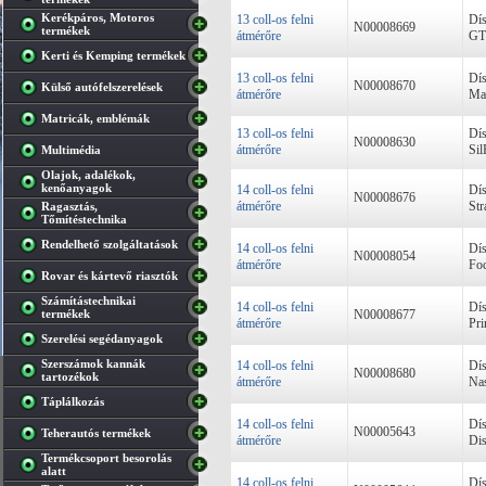
Kerékpáros, Motoros
13 coll-os felni
Dís
N00008669
termékek
átmérőre
GTR
Kerti és Kemping termékek
13 coll-os felni
Dís
N00008670
Külső autófelszerelések
átmérőre
Ma
Matricák, emblémák
13 coll-os felni
Dís
N00008630
átmérőre
Sil
Multimédia
Olajok, adalékok,
kenőanyagok
14 coll-os felni
Dís
N00008676
átmérőre
Str
Ragasztás,
Tőmítéstechnika
Rendelhető szolgáltatások
14 coll-os felni
Dís
N00008054
átmérőre
Foc
Rovar és kártevő riasztók
Számítástechnikai
14 coll-os felni
Dís
termékek
N00008677
átmérőre
Pri
Szerelési segédanyagok
Szerszámok kannák
14 coll-os felni
Dís
N00008680
tartozékok
átmérőre
Nas
Táplálkozás
14 coll-os felni
Dís
N00005643
Teherautós termékek
átmérőre
Dis
Termékcsoport besorolás
alatt
14 coll-os felni
Dís