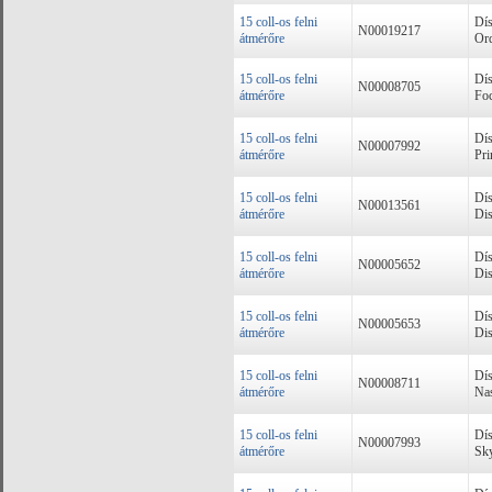
15 coll-os felni
Dís
N00019217
átmérőre
Ord
15 coll-os felni
Dís
N00008705
átmérőre
Foc
15 coll-os felni
Dís
N00007992
átmérőre
Pri
15 coll-os felni
Dís
N00013561
átmérőre
Dis
15 coll-os felni
Dís
N00005652
átmérőre
Dis
15 coll-os felni
Dís
N00005653
átmérőre
Dis
15 coll-os felni
Dís
N00008711
átmérőre
Nas
15 coll-os felni
Dís
N00007993
átmérőre
Sky