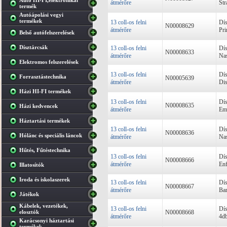
Autó HI-FI,elektronikai
átmérőre
Str
termék
Autóápolási vegyi
termékek
13 coll-os felni
Dís
N00008629
átmérőre
Pri
Belső autófelszerelések
Dísztárcsák
13 coll-os felni
Dís
N00008633
átmérőre
Nas
Elektromos felszerelések
13 coll-os felni
Dís
Forrasztástechnika
N00005639
átmérőre
Dis
Házi HI-FI termékek
13 coll-os felni
Dís
N00008635
Házi kedvencek
átmérőre
Emo
Háztartási termékek
13 coll-os felni
Dís
N00008636
Hólánc és speciális láncok
átmérőre
Nas
Hűtés, Fűtéstechnika
13 coll-os felni
Dís
N00008666
átmérőre
Enf
Illatosítók
Iroda és iskolaszerek
13 coll-os felni
Dís
N00008667
átmérőre
Bar
Játékok
Kábelek, vezetékek,
13 coll-os felni
Dís
elosztók
N00008668
átmérőre
4db
Karácsonyi háztartási
termékek