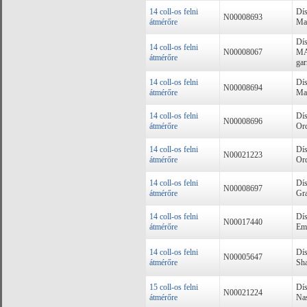
14 coll-os felni
Dís
N00008693
átmérőre
Ma
Dís
14 coll-os felni
N00008067
MA
átmérőre
gar
14 coll-os felni
Dís
N00008694
átmérőre
Max
14 coll-os felni
Dís
N00008696
átmérőre
Ord
14 coll-os felni
Dís
N00021223
átmérőre
Ord
14 coll-os felni
Dís
N00008697
átmérőre
Gra
14 coll-os felni
Dís
N00017440
átmérőre
Emo
14 coll-os felni
Dís
N00005647
átmérőre
Sha
15 coll-os felni
Dís
N00021224
átmérőre
Nas