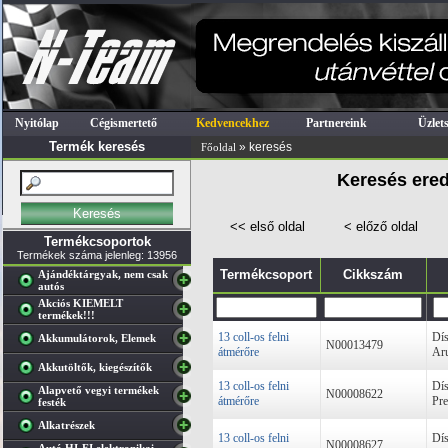
Nyitólap
Cégismertető
Kedvencekhez
Partnereink
Üzlet
Termék keresés
» keresés
Főoldal
Keresés ered
<< első oldal
< előző oldal
Termékcsoportok
Termékek száma jelenleg: 13956
Termékcsoport
Cikkszám
Ajándéktárgyak, nem csak
autós
Akciós KIEMELT
termékek!!!
13 coll-os felni
Dís
Akkumulátorok, Elemek
N00013479
átmérőre
Aru
Akkutöltők, kiegészítők
13 coll-os felni
Dís
Alapvető vegyi termékek
N00008622
átmérőre
Pre
festék
Alkatrészek
13 coll-os felni
Dís
N00008627