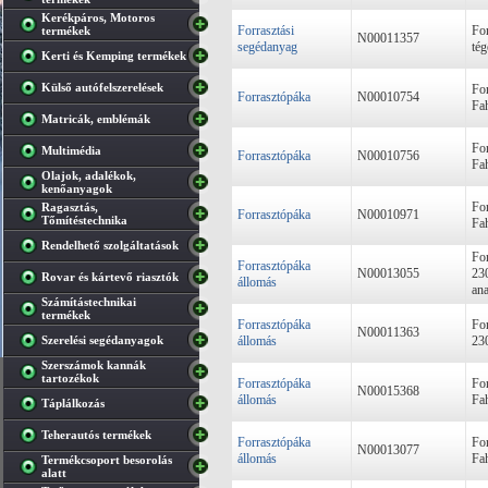
Kerékpáros, Motoros
Forrasztási
For
termékek
N00011357
segédanyag
tég
Kerti és Kemping termékek
Külső autófelszerelések
Fo
Forrasztópáka
N00010754
Fa
Matricák, emblémák
Fo
Multimédia
Forrasztópáka
N00010756
Fah
Olajok, adalékok,
kenőanyagok
Fo
Ragasztás,
Forrasztópáka
N00010971
Tőmítéstechnika
Fa
Rendelhető szolgáltatások
For
Forrasztópáka
N00013055
23
Rovar és kártevő riasztók
állomás
ana
Számítástechnikai
termékek
Forrasztópáka
For
N00011363
Szerelési segédanyagok
állomás
23
Szerszámok kannák
tartozékok
Forrasztópáka
For
N00015368
állomás
Fa
Táplálkozás
Teherautós termékek
Forrasztópáka
For
N00013077
állomás
Fa
Termékcsoport besorolás
alatt