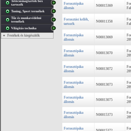
Tetőcsomagtartók box
Forrasztópáka
For
tartozék
N00015369
állomás
Fa
Tuning, Sport termékek
Tűz és munkavédelmi
Forrasztási kellék,
For
N00011358
termékek
tartozék
Fa
Világítás technika
Forrasztópáka
For
+
Festékek és kiegészítők
N00013069
állomás
28
Forrasztópáka
For
N00013070
állomás
28
Forrasztópáka
For
N00013072
állomás
28
Forrasztópáka
For
N00013073
állomás
28
Forrasztópáka
For
N00013075
állomás
28
Forrasztópáka
For
N00015373
állomás
28
Forrasztópáka
For
N00015372