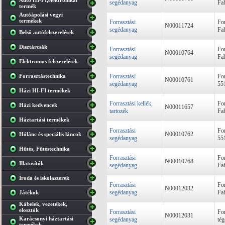
Autó HI-FI,elektronikai
segédanyag
Fa
termék
Autóápolási vegyi
termékek
Forrasztási
Fo
N00011724
segédanyag
Fa
Belső autófelszerelések
Dísztárcsák
Forrasztási
Fo
N00010764
segédanyag
Fa
Elektromos felszerelések
Forrasztástechnika
Forrasztási
Fo
N00010761
segédanyag
55
Házi HI-FI termékek
Forrasztási kellék,
Fo
Házi kedvencek
N00011657
tartozék
Fa
Háztartási termékek
Forrasztási
Fo
N00010762
Hólánc és speciális láncok
segédanyag
55
Hűtés, Fűtéstechnika
Forrasztási
For
N00010768
Illatosítók
segédanyag
Fa
Iroda és iskolaszerek
Forrasztási
For
N00012032
segédanyag
Fa
Játékok
Kábelek, vezetékek,
elosztók
Forrasztási
For
N00012031
Karácsonyi háztartási
segédanyag
tég
termékek