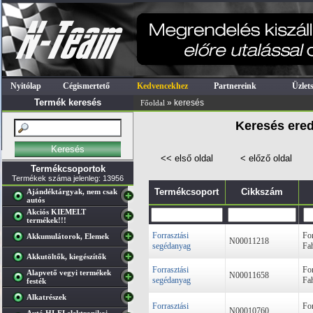
Nyitólap
Cégismertető
Kedvencekhez
Partnereink
Üzlet
Termék keresés
» keresés
Főoldal
Keresés ered
<< első oldal
< előző oldal
Termékcsoportok
Termékek száma jelenleg: 13956
Termékcsoport
Cikkszám
Ajándéktárgyak, nem csak
autós
Akciós KIEMELT
termékek!!!
Forrasztási
Fo
Akkumulátorok, Elemek
N00011218
segédanyag
Fa
Akkutöltők, kiegészítők
Forrasztási
Fo
Alapvető vegyi termékek
N00011658
segédanyag
Fa
festék
Alkatrészek
Forrasztási
Fo
N00010760