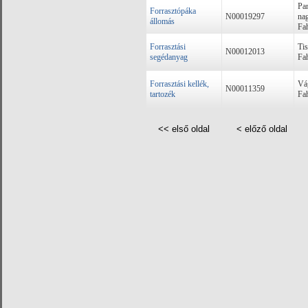
Pan
Forrasztópáka
N00019297
nag
állomás
Fa
Forrasztási
Tis
N00012013
segédanyag
Fa
Forrasztási kellék,
Vág
N00011359
tartozék
Fa
<< első oldal
< előző oldal