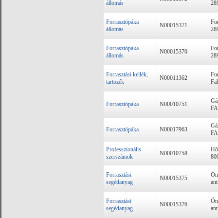
állomás
28
Forrasztópáka
For
N00015371
állomás
28
Forrasztópáka
For
N00015370
állomás
28
Forrasztási kellék,
For
N00011362
tartozék
Fa
Gáz
Forrasztópáka
N00010751
FA
Gáz
Forrasztópáka
N00017963
FA
Professzionális
Hő
N00010758
szerszámok
80
Forrasztási
Ón
N00015375
segédanyag
ant
Forrasztási
Ón
N00015376
segédanyag
ant