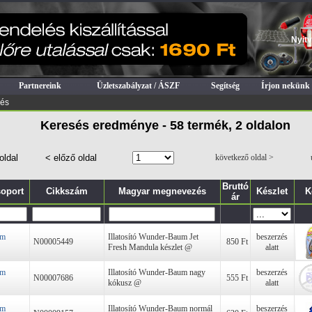
Nyitv
Partnereink
Üzletszabályzat / ÁSZF
Segítség
Írjon nekünk
sés
Keresés eredménye - 58 termék, 2 oldalon
oldal
< előző oldal
következő oldal >
Bruttó
oport
Cikkszám
Magyar megnevezés
Készlet
K
ár
um
Illatosító Wunder-Baum Jet
beszerzés
N00005449
850 Ft
Fresh Mandula készlet @
alatt
um
Illatosító Wunder-Baum nagy
beszerzés
N00007686
555 Ft
kókusz @
alatt
um
Illatosító Wunder-Baum normál
beszerzés