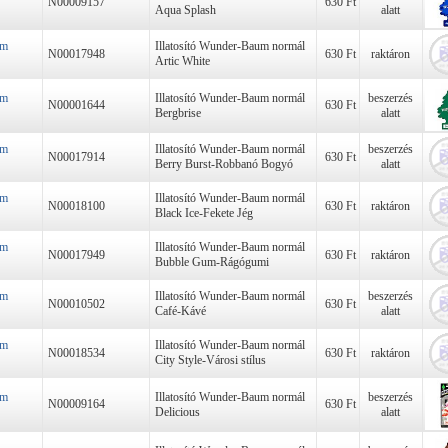
N00009157
630 Ft
Aqua Splash
alatt
um
Illatosító Wunder-Baum normál
N00017948
630 Ft
raktáron
Artic White
um
Illatosító Wunder-Baum normál
beszerzés
N00001644
630 Ft
Bergbrise
alatt
um
Illatosító Wunder-Baum normál
beszerzés
N00017914
630 Ft
Berry Burst-Robbanó Bogyó
alatt
um
Illatosító Wunder-Baum normál
N00018100
630 Ft
raktáron
Black Ice-Fekete Jég
um
Illatosító Wunder-Baum normál
N00017949
630 Ft
raktáron
Bubble Gum-Rágógumi
um
Illatosító Wunder-Baum normál
beszerzés
N00010502
630 Ft
Café-Kávé
alatt
um
Illatosító Wunder-Baum normál
N00018534
630 Ft
raktáron
City Style-Városi stílus
um
Illatosító Wunder-Baum normál
beszerzés
N00009164
630 Ft
Delicious
alatt