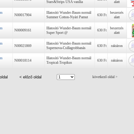
Stars&Strips USA vanília
alatt
um
Illatosító Wunder-Baum normál
beszerzés
N00017904
630 Ft
Summer Cotton-Nyári Pamut
alatt
um
Illatosító Wunder-Baum normál
beszerzés
N00009161
630 Ft
Super Sport @
alatt
um
Illatosító Wunder-Baum normál
N00021869
630 Ft
raktáron
Supernova-Csillagrobbanás
um
Illatosító Wunder-Baum normál
N00018114
630 Ft
raktáron
Tropical-Tropikus
oldal
< előző oldal
következő oldal >