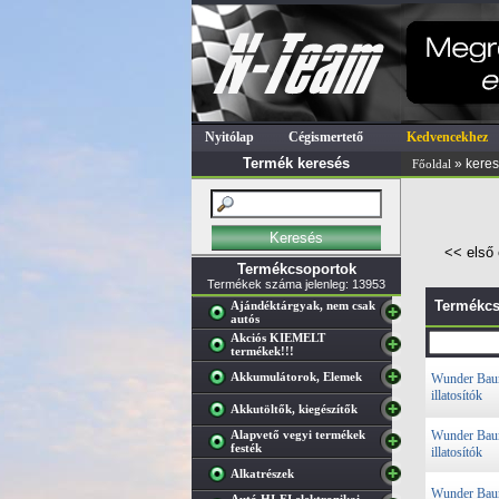
Nyitólap
Cégismertető
Kedvencekhez
Termék keresés
» kere
Főoldal
<< első 
Termékcsoportok
Termékek száma jelenleg: 13953
Termékcs
Ajándéktárgyak, nem csak
autós
Akciós KIEMELT
termékek!!!
Akkumulátorok, Elemek
Wunder Ba
illatosítók
Akkutöltők, kiegészítők
Alapvető vegyi termékek
Wunder Ba
festék
illatosítók
Alkatrészek
Wunder Ba