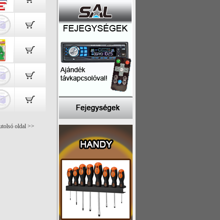
utolsó oldal >>