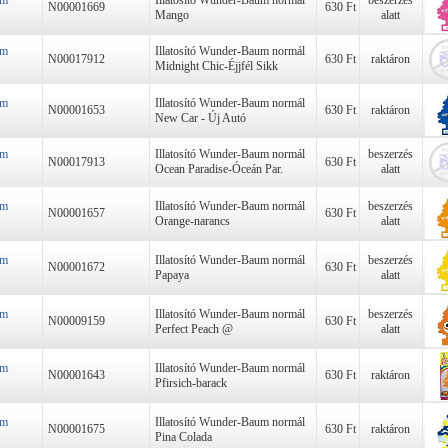
um
Illatosító Wunder-Baum normál
beszerzés
N00001669
630 Ft
Mango
alatt
um
Illatosító Wunder-Baum normál
N00017912
630 Ft
raktáron
Midnight Chic-Éjjfél Sikk
um
Illatosító Wunder-Baum normál
N00001653
630 Ft
raktáron
New Car - Új Autó
um
Illatosító Wunder-Baum normál
beszerzés
N00017913
630 Ft
Ocean Paradise-Óceán Par.
alatt
um
Illatosító Wunder-Baum normál
beszerzés
N00001657
630 Ft
Orange-narancs
alatt
um
Illatosító Wunder-Baum normál
beszerzés
N00001672
630 Ft
Papaya
alatt
um
Illatosító Wunder-Baum normál
beszerzés
N00009159
630 Ft
Perfect Peach @
alatt
um
Illatosító Wunder-Baum normál
N00001643
630 Ft
raktáron
Pfirsich-barack
um
Illatosító Wunder-Baum normál
N00001675
630 Ft
raktáron
Pina Colada