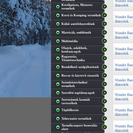
Wunder Ba
Kerékpáros, Motoros
illatosítók
termékek
Kerti és Kemping termékek
Wunder Ba
illatosítók
Külső autófelszerelések
Matricák, emblémák
Wunder Ba
illatosítók
Multimédia
Olajok, adalékok,
Wunder Ba
kenőanyagok
illatosítók
Ragasztás,
Tőmítéstechnika
Wunder Ba
Rendelhető szolgáltatások
illatosítók
Rovar és kártevő riasztók
Wunder Ba
Számítástechnikai
illatosítók
termékek
Szerelési segédanyagok
Wunder Ba
illatosítók
Szerszámok kannák
tartozékok
Táplálkozás
Wunder Ba
illatosítók
Teherautós termékek
Termékcsoport besorolás
Wunder Ba
alatt
illatosítók