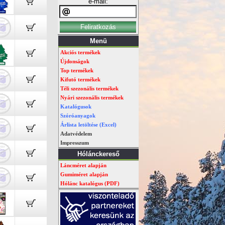
e-mail:
Menü
Akciós termékek
Újdonságok
Top termékek
Kifutó termékek
Téli szezonális termékek
Nyári szezonális termékek
Katalógusok
Szóróanyagok
Árlista letöltése (Excel)
Adatvédelem
Impresszum
Hólánckereső
Láncméret alapján
Gumiméret alapján
Hólánc katalógus (PDF)