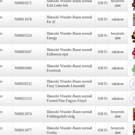
um
Illatosító Wunder-Baum normál
beszerzés
N00001671
630 Ft
Echt Leder-bőr
alatt
um
Illatosító Wunder-Baum normál
N00011878
630 Ft
raktáron
Eis @
um
Illatosító Wunder-Baum normál
beszerzés
N00005524
630 Ft
Energy
alatt
um
Illatosító Wunder-Baum normál
N00001647
630 Ft
raktáron
Erdbeeren-eper
um
Illatosító Wunder-Baum normál
N00001666
630 Ft
raktáron
Everfresh
um
Illatosító Wunder-Baum normál
N00018532
630 Ft
raktáron
Fizzy Limonade-Limonádé
um
Illatosító Wunder-Baum normál
N00022113
630 Ft
raktáron
Frosted Pine-Fagyos Fenyő
um
Illatosító Wunder-Baum normál
beszerzés
N00011874
630 Ft
Frühlingsduft-virág
alatt
um
Illatosító Wunder-Baum normál
beszerzés
N00011877
630 Ft
Geisha
alatt