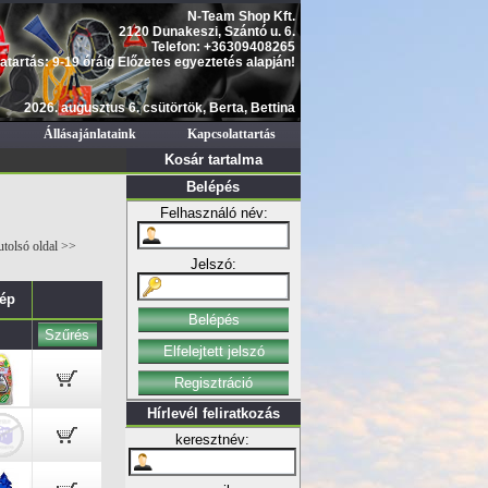
N-Team Shop Kft.
2120 Dunakeszi, Szántó u. 6.
Telefon: +36309408265
atartás: 9-19 óráig Előzetes egyeztetés alapján!
2026. augusztus 6. csütörtök, Berta, Bettina
Állásajánlataink
Kapcsolattartás
Kosár tartalma
Belépés
Felhasználó név:
utolsó oldal >>
Jelszó:
ép
Hírlevél feliratkozás
keresztnév: