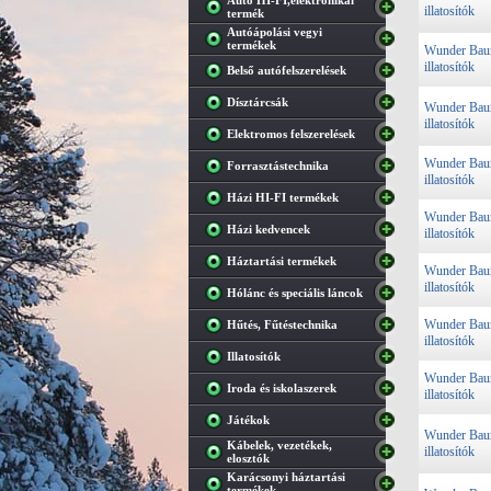
Autó HI-FI,elektronikai
illatosítók
termék
Autóápolási vegyi
termékek
Wunder Ba
illatosítók
Belső autófelszerelések
Dísztárcsák
Wunder Ba
illatosítók
Elektromos felszerelések
Wunder Ba
Forrasztástechnika
illatosítók
Házi HI-FI termékek
Wunder Ba
Házi kedvencek
illatosítók
Háztartási termékek
Wunder Ba
illatosítók
Hólánc és speciális láncok
Wunder Ba
Hűtés, Fűtéstechnika
illatosítók
Illatosítók
Wunder Ba
Iroda és iskolaszerek
illatosítók
Játékok
Wunder Ba
Kábelek, vezetékek,
illatosítók
elosztók
Karácsonyi háztartási
termékek