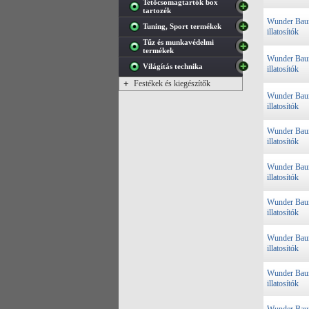
Tetőcsomagtartók box
tartozék
Wunder Ba
Tuning, Sport termékek
illatosítók
Tűz és munkavédelmi
termékek
Wunder Ba
Világítás technika
illatosítók
+
Festékek és kiegészítők
Wunder Ba
illatosítók
Wunder Ba
illatosítók
Wunder Ba
illatosítók
Wunder Ba
illatosítók
Wunder Ba
illatosítók
Wunder Ba
illatosítók