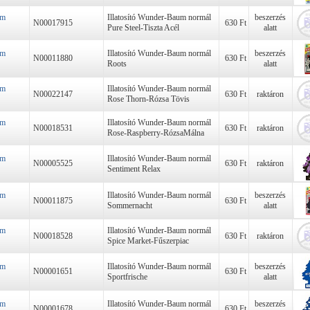
um
Illatosító Wunder-Baum normál
beszerzés
N00017915
630 Ft
Pure Steel-Tiszta Acél
alatt
um
Illatosító Wunder-Baum normál
beszerzés
N00011880
630 Ft
Roots
alatt
um
Illatosító Wunder-Baum normál
N00022147
630 Ft
raktáron
Rose Thorn-Rózsa Tövis
um
Illatosító Wunder-Baum normál
N00018531
630 Ft
raktáron
Rose-Raspberry-RózsaMálna
um
Illatosító Wunder-Baum normál
N00005525
630 Ft
raktáron
Sentiment Relax
um
Illatosító Wunder-Baum normál
beszerzés
N00011875
630 Ft
Sommernacht
alatt
um
Illatosító Wunder-Baum normál
N00018528
630 Ft
raktáron
Spice Market-Fűszerpiac
um
Illatosító Wunder-Baum normál
beszerzés
N00001651
630 Ft
Sportfrische
alatt
um
Illatosító Wunder-Baum normál
beszerzés
N00001678
630 Ft