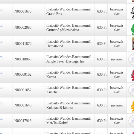
um
Illatosító Wunder-Baum normál
beszerzés
N00001670
630 Ft
Grand Prix
alatt
um
Illatosító Wunder-Baum normál
beszerzés
N00002086
630 Ft
Grüner Apfel-zöldalma
alatt
um
Illatosító Wunder-Baum normál
beszerzés
N00011876
630 Ft
Herbstwind
alatt
um
Illatosító Wunder-Baum normál
N00018965
630 Ft
raktáron
Jungle Fever-Dzsungel láz
um
Illatosító Wunder-Baum normál
beszerzés
N00009162
630 Ft
Karma
alatt
um
Illatosító Wunder-Baum normál
beszerzés
N00001652
630 Ft
Kirsche
alatt
um
Illatosító Wunder-Baum normál
N00001648
630 Ft
raktáron
KokosnuB-kókusz
um
Illatosító Wunder-Baum normál
beszerzés
N00017916
630 Ft
Mai-Tai-Koktél
alatt