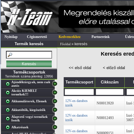
Nyitólap
Cégismertető
Kedvencekhez
Partnereink
Üzlet
Termék keresés
» keresés
Főoldal
Keresés ered
<< első oldal
< előző oldal
Termékcsoportok
Termékek száma jelenleg: 13956
Termékcsoport
Cikkszám
Ajándéktárgyak, nem csak
autós
Akciós KIEMELT
termékek!!!
12V-os darabos
Akkumulátorok, Elemek
N00013920
Izzó
izzók
Akkutöltők, kiegészítők
12V-os darabos
Izzó
Alapvető vegyi termékek
N00012493
izzók
5007
festék
Alkatrészek
12V-os darabos
Izzó
N00009151