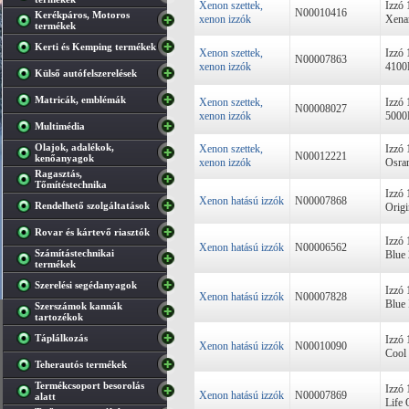
Xenon szettek,
Izzó
N00010416
Kerékpáros, Motoros
xenon izzók
Xena
termékek
Kerti és Kemping termékek
Xenon szettek,
Izzó
N00007863
xenon izzók
4100
Külső autófelszerelések
Matricák, emblémák
Xenon szettek,
Izzó
N00008027
xenon izzók
5000
Multimédia
Olajok, adalékok,
Xenon szettek,
Izzó
N00012221
kenőanyagok
xenon izzók
Osram
Ragasztás,
Tőmítéstechnika
Izzó
Xenon hatású izzók
N00007868
Rendelhető szolgáltatások
Origi
Rovar és kártevő riasztók
Izzó
Xenon hatású izzók
N00006562
Számítástechnikai
Blue
termékek
Szerelési segédanyagok
Izzó
Xenon hatású izzók
N00007828
Blue 
Szerszámok kannák
tartozékok
Táplálkozás
Izzó
Xenon hatású izzók
N00010090
Cool 
Teherautós termékek
Termékcsoport besorolás
Izzó
Xenon hatású izzók
N00007869
alatt
Life