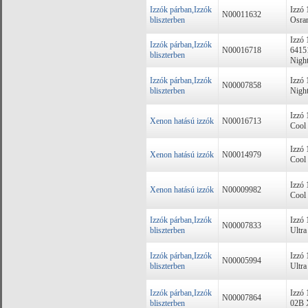
Izzók párban,Izzók
Izzó
N00011632
bliszterben
Osra
Izzó
Izzók párban,Izzók
N00016718
641
bliszterben
Nigh
Izzók párban,Izzók
Izzó
N00007858
bliszterben
Nigh
Izzó
Xenon hatású izzók
N00016713
Cool
Izzó
Xenon hatású izzók
N00014979
Cool 
Izzó
Xenon hatású izzók
N00009982
Cool
Izzók párban,Izzók
Izzó
N00007833
bliszterben
Ultra
Izzók párban,Izzók
Izzó
N00005994
bliszterben
Ultra
Izzók párban,Izzók
Izzó
N00007864
bliszterben
02B 