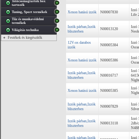
Tetőcsomagtartók box
tartozék
Izzó
Tuning, Sport termékek
Xenon hatású izzók
N00007830
Life
Tűz és munkavédelmi
termékek
Izzók párban,Izzók
Izzó
N00013120
Világítás technika
bliszterben
Neol
+
Festékek és kiegészítők
12V-os darabos
Izzó
N00005384
izzók
Osra
Izzó
Xenon hatású izzók
N00005386
Osra
Izzó
Izzók párban,Izzók
N00016717
641
bliszterben
Nigh
Izzó
Xenon hatású izzók
N00005385
Nigh
Izzók párban,Izzók
Izzó
N00007829
bliszterben
Silve
Izzó
Izzók párban,Izzók
N00013118
2db/
bliszterben
N488
Izzók párban,Izzók
Izzó