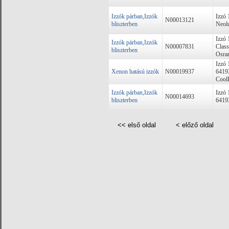
Izzók párban,Izzók
Izzó
N00013121
bliszterben
Neol
Izzó
Izzók párban,Izzók
N00007831
Class
bliszterben
Osra
Izzó
Xenon hatású izzók
N00019937
641
Cool
Izzók párban,Izzók
Izzó
N00014693
bliszterben
6419
<< első oldal
< előző oldal