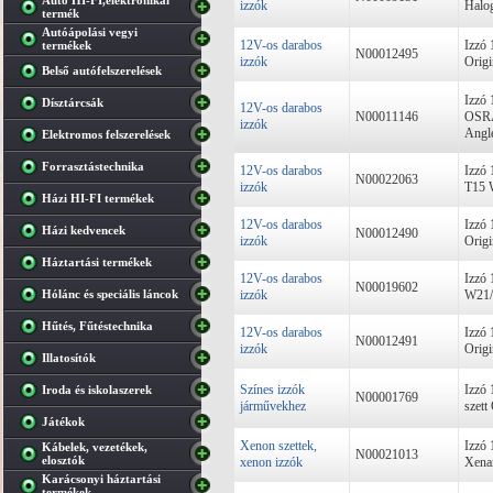
Autó HI-FI,elektronikai
izzók
Halo
termék
Autóápolási vegyi
12V-os darabos
Izzó
termékek
N00012495
izzók
Orig
Belső autófelszerelések
Izzó
Dísztárcsák
12V-os darabos
N00011146
OSRA
izzók
Angl
Elektromos felszerelések
Forrasztástechnika
12V-os darabos
Izzó
N00022063
izzók
T15 
Házi HI-FI termékek
12V-os darabos
Izzó
Házi kedvencek
N00012490
izzók
Orig
Háztartási termékek
12V-os darabos
Izzó
N00019602
Hólánc és speciális láncok
izzók
W21/
Hűtés, Fűtéstechnika
12V-os darabos
Izzó
N00012491
izzók
Orig
Illatosítók
Színes izzók
Izzó
Iroda és iskolaszerek
N00001769
járművekhez
szet
Játékok
Xenon szettek,
Izzó
Kábelek, vezetékek,
N00021013
elosztók
xenon izzók
Xena
Karácsonyi háztartási
termékek