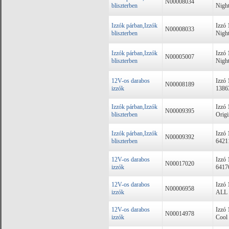
N00008034
bliszterben
Nigh
Izzók párban,Izzók
Izzó
N00008033
bliszterben
Nigh
Izzók párban,Izzók
Izzó
N00005007
bliszterben
Nigh
12V-os darabos
Izzó
N00008189
izzók
1386
Izzók párban,Izzók
Izzó
N00009395
bliszterben
Origi
Izzók párban,Izzók
Izzó
N00009392
bliszterben
6421
12V-os darabos
Izzó
N00017020
izzók
64176
12V-os darabos
Izzó
N00006958
izzók
ALL 
12V-os darabos
Izzó
N00014978
izzók
Cool 