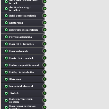
Autó HI-FI,elektronikai
termék
Autóápolási vegyi
termékek
Belső autófelszerelések
Dísztárcsák
Elektromos felszerelések
Forrasztástechnika
Házi HI-FI termékek
Házi kedvencek
Háztartási termékek
Hólánc és speciális láncok
Hűtés, Fűtéstechnika
Illatosítók
Iroda és iskolaszerek
Játékok
Kábelek, vezetékek,
elosztók
Karácsonyi háztartási
termékek