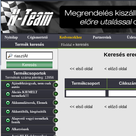
Nyitólap
Cégismertető
Kedvencekhez
Partnereink
Üzlet
Termék keresés
» keresés
Főoldal
Keresés ere
<< első oldal
< előző oldal
Termékcsoportok
Termékek száma jelenleg: 13956
Termékcsoport
Cikkszá
Ajándéktárgyak, nem csak
autós
Akciós KIEMELT
termékek!!!
Akkumulátorok, Elemek
<< első oldal
< előző oldal
Akkutöltők, kiegészítők
Alapvető vegyi termékek
festék
Alkatrészek