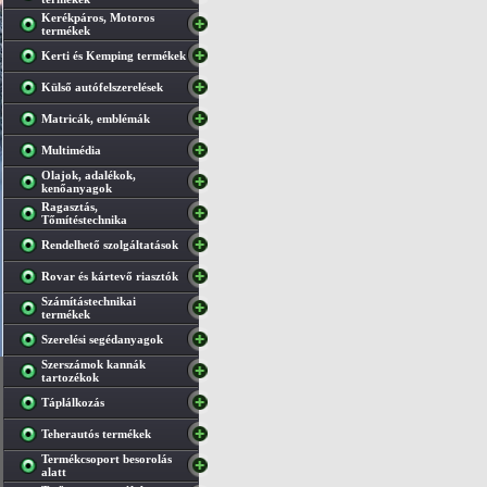
Kerékpáros, Motoros
termékek
Kerti és Kemping termékek
Külső autófelszerelések
Matricák, emblémák
Multimédia
Olajok, adalékok,
kenőanyagok
Ragasztás,
Tőmítéstechnika
Rendelhető szolgáltatások
Rovar és kártevő riasztók
Számítástechnikai
termékek
Szerelési segédanyagok
Szerszámok kannák
tartozékok
Táplálkozás
Teherautós termékek
Termékcsoport besorolás
alatt