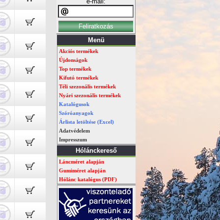
e-mail:
Menü
Akciós termékek
Újdonságok
Top termékek
Kifutó termékek
Téli szezonális termékek
Nyári szezonális termékek
Katalógusok
Szóróanyagok
Árlista letöltése (Excel)
Adatvédelem
Impresszum
Hólánckereső
Láncméret alapján
Gumiméret alapján
Hólánc katalógus (PDF)