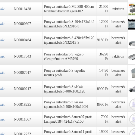
Ponyva autótakaró M2 380-405cm
21990
vák
N00018438
raktáron
ferdehátú/kombiKegel4102
Ft
Ponyva autótakaró S 404x175x145
12990
beszerzés
vák
N00000607
tap.ment.belsőN32016-S
Ft
alatt
Ponyva autótakaró S 420x165x120
beszerzés
vák
N00000464
9150 Ft
tap.ment.belsőN32013-S
alatt
Ponyva autótakaró S jégeső
36290
vák
N00017543
raktáron
ellen,prémium AM5760
Ft
Ponyva autótakaró S tapadás
14490
beszerzés
vák
N00007917
mentes profi
Ft
alatt
Ponyva autótakaró S táskás
beszerzés
vák
N00000217
8990 Ft
tap.ment.belső 400x160x120
alatt
Ponyva autótakaró S táskás
beszerzés
vák
N00018225
8990 Ft
tap.ment.belső 400x160x120H
alatt
Ponyva autótakaró Saturn07 profi
17990
beszerzés
vák
N00011667
Lampa20184 424x177x150
Ft
alatt
Ponyva autótakaró Saturn11 profi
19990
beszerzés
vák
N00012252