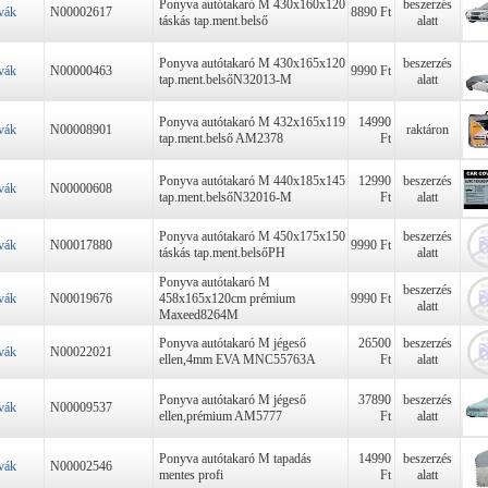
Ponyva autótakaró M 430x160x120
beszerzés
vák
N00002617
8890 Ft
táskás tap.ment.belső
alatt
Ponyva autótakaró M 430x165x120
beszerzés
vák
N00000463
9990 Ft
tap.ment.belsőN32013-M
alatt
Ponyva autótakaró M 432x165x119
14990
vák
N00008901
raktáron
tap.ment.belső AM2378
Ft
Ponyva autótakaró M 440x185x145
12990
beszerzés
vák
N00000608
tap.ment.belsőN32016-M
Ft
alatt
Ponyva autótakaró M 450x175x150
beszerzés
vák
N00017880
9990 Ft
táskás tap.ment.belsőPH
alatt
Ponyva autótakaró M
beszerzés
vák
N00019676
458x165x120cm prémium
9990 Ft
alatt
Maxeed8264M
Ponyva autótakaró M jégeső
26500
beszerzés
vák
N00022021
ellen,4mm EVA MNC55763A
Ft
alatt
Ponyva autótakaró M jégeső
37890
beszerzés
vák
N00009537
ellen,prémium AM5777
Ft
alatt
Ponyva autótakaró M tapadás
14990
beszerzés
vák
N00002546
mentes profi
Ft
alatt