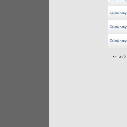
Takaró pony
Takaró pony
Takaró pony
<< első 