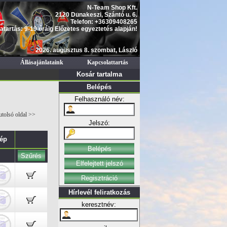
N-Team Shop Kft.
2120 Dunakeszi, Szántó u. 6.
Telefon: +36309408265
atartás: 9-19 óráig Előzetes egyeztetés alapján!
2026. augusztus 8. szombat, László
Állásajánlataink
Kapcsolattartás
Kosár tartalma
Belépés
Felhasználó név:
utolsó oldal >>
Jelszó:
ép
Hírlevél feliratkozás
keresztnév: