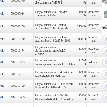
vák
N00009540
ellen,prémium AM5784
Ft
alatt
Ponyva autótakaró L tapadás
16990
beszerzés
vák
N00007914
mentes profi PMA
Ft
alatt
Ponyva autótakaró L táskás
beszerzés
vák
N00000250
9500 Ft
tap.ment.belső 480x175x120
alatt
Ponyva autótakaró L táskás
beszerzés
vák
N00018230
9990 Ft
tap.ment.belső 480x175x120H
alatt
Ponyva autótakaró L
16590
beszerzés
vák
N00016874
táskás,tapadásmentes belső
Ft
alatt
4C91929
Ponyva autótakaró L
13290
vák
N00017903
raktáron
táskás,tapadásmentes belső J-43602
Ft
Ponyva autótakaró L1 405-430cm
17990
beszerzés
vák
N00017791
ferdehátú/kombiKegel4103
Ft
alatt
Ponyva autótakaró L2 430-455cm
18990
beszerzés
vák
N00017809
ferdehátú/kombiKegel4105
Ft
alatt
Ponyva autótakaró L500 380-
39990
beszerzés
vák
N00018605
405cm VAN-Kisteher Kegel4155
Ft
alatt