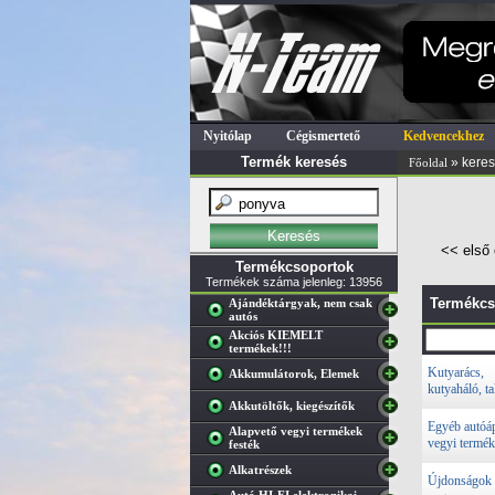
Nyitólap
Cégismertető
Kedvencekhez
Termék keresés
» kere
Főoldal
<< első 
Termékcsoportok
Termékek száma jelenleg: 13956
Termékcs
Ajándéktárgyak, nem csak
autós
Akciós KIEMELT
termékek!!!
Kutyarács,
Akkumulátorok, Elemek
kutyaháló, t
Akkutöltők, kiegészítők
Egyéb autóáp
Alapvető vegyi termékek
vegyi termék
festék
Alkatrészek
Újdonságok