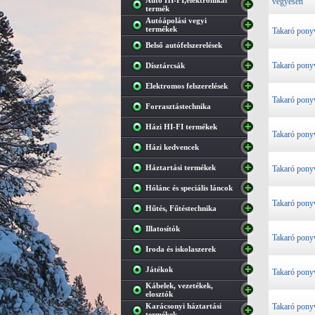
Autó HI-FI,elektronikai
vegyesen
termék
Autóápolási vegyi
termékek
Takaró pony
Belső autófelszerelések
Takaró pony
Dísztárcsák
Elektromos felszerelések
Takaró pony
Forrasztástechnika
Házi HI-FI termékek
Takaró pony
Házi kedvencek
Háztartási termékek
Takaró pony
Hólánc és speciális láncok
Takaró pony
Hűtés, Fűtéstechnika
Illatosítók
Takaró pony
Iroda és iskolaszerek
Játékok
Takaró pony
Kábelek, vezetékek,
elosztók
Karácsonyi háztartási
Takaró pony
termékek