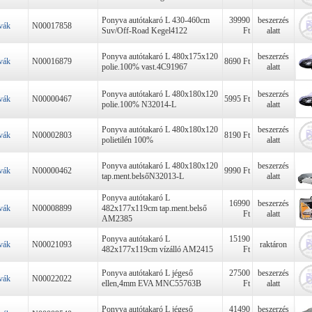
Ponyva autótakaró L 430-460cm
39990
beszerzés
vák
N00017858
Suv/Off-Road Kegel4122
Ft
alatt
Ponyva autótakaró L 480x175x120
beszerzés
vák
N00016879
8690 Ft
polie.100% vast.4C91967
alatt
Ponyva autótakaró L 480x180x120
beszerzés
vák
N00000467
5995 Ft
polie.100% N32014-L
alatt
Ponyva autótakaró L 480x180x120
beszerzés
vák
N00002803
8190 Ft
polietilén 100%
alatt
Ponyva autótakaró L 480x180x120
beszerzés
vák
N00000462
9990 Ft
tap.ment.belsőN32013-L
alatt
Ponyva autótakaró L
16990
beszerzés
vák
N00008899
482x177x119cm tap.ment.belső
Ft
alatt
AM2385
Ponyva autótakaró L
15190
vák
N00021093
raktáron
482x177x119cm vízálló AM2415
Ft
Ponyva autótakaró L jégeső
27500
beszerzés
vák
N00022022
ellen,4mm EVA MNC55763B
Ft
alatt
Ponyva autótakaró L jégeső
41490
beszerzés