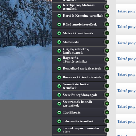
Kerékpáros, Motoros
termékek
Takaró pony
Kerti és Kemping termékek
Külső autófelszerelések
Takaró pony
Matricák, emblémák
Multimédia
Takaró pony
Olajok, adalékok,
kenőanyagok
Ragasztás,
Takaró pony
Tőmítéstechnika
Rendelhető szolgáltatások
Takaró pony
Rovar és kártevő riasztók
Számítástechnikai
termékek
Takaró pony
Szerelési segédanyagok
Szerszámok kannák
tartozékok
Takaró pony
Táplálkozás
Teherautós termékek
Takaró pony
Termékcsoport besorolás
alatt