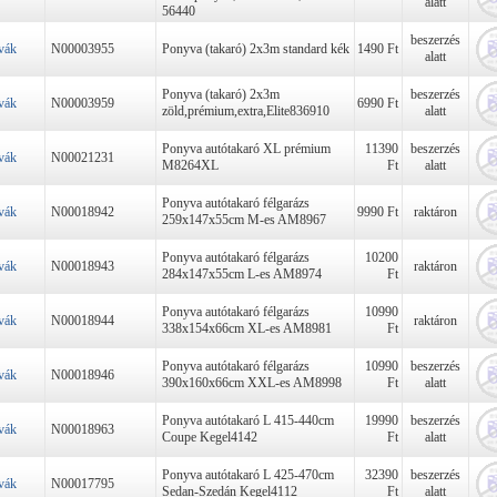
alatt
56440
beszerzés
vák
N00003955
Ponyva (takaró) 2x3m standard kék
1490 Ft
alatt
Ponyva (takaró) 2x3m
beszerzés
vák
N00003959
6990 Ft
zöld,prémium,extra,Elite836910
alatt
Ponyva autótakaró XL prémium
11390
beszerzés
vák
N00021231
M8264XL
Ft
alatt
Ponyva autótakaró félgarázs
vák
N00018942
9990 Ft
raktáron
259x147x55cm M-es AM8967
Ponyva autótakaró félgarázs
10200
vák
N00018943
raktáron
284x147x55cm L-es AM8974
Ft
Ponyva autótakaró félgarázs
10990
vák
N00018944
raktáron
338x154x66cm XL-es AM8981
Ft
Ponyva autótakaró félgarázs
10990
beszerzés
vák
N00018946
390x160x66cm XXL-es AM8998
Ft
alatt
Ponyva autótakaró L 415-440cm
19990
beszerzés
vák
N00018963
Coupe Kegel4142
Ft
alatt
Ponyva autótakaró L 425-470cm
32390
beszerzés
vák
N00017795
Sedan-Szedán Kegel4112
Ft
alatt