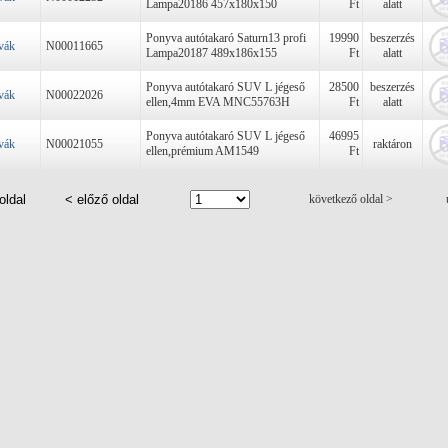
Lampa20186 457x180x150
Ft
alatt
Ponyva autótakaró Saturn13 profi
19990
beszerzés
vák
N00011665
Lampa20187 489x186x155
Ft
alatt
Ponyva autótakaró SUV L jégeső
28500
beszerzés
vák
N00022026
ellen,4mm EVA MNC55763H
Ft
alatt
Ponyva autótakaró SUV L jégeső
46995
vák
N00021055
raktáron
ellen,prémium AM1549
Ft
oldal
< előző oldal
következő oldal >