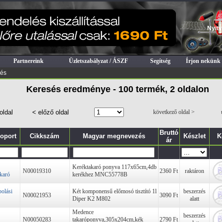
Nyitv
Partnereink
Üzletszabályzat / ÁSZF
Segítség
Írjon nekünk
sés
Keresés eredménye - 100 termék, 2 oldalon
oldal
< előző oldal
következő oldal >
Bruttó
oport
Cikkszám
Magyar megnevezés
Készlet
K
ár
Keréktakaró ponyva 117x65cm,4db
N00019310
2360 Ft
raktáron
akaró
kerékhez MNC55778B
olási
Két komponensű előmosó tisztító 1l
beszerzés
N00021953
3090 Ft
Diper K2 M802
alatt
Medence
beszerzés
N00050283
takaróponyva,305x204cm,kék
2790 Ft