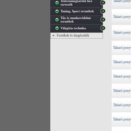
Takaró pony
Tetőcsomagtartók box
tartozék
Tuning, Sport termékek
Takaró pony
Tűz és munkavédelmi
termékek
Világítás technika
Takaró pony
+
Festékek és kiegészítők
Takaró pony
Takaró pony
Takaró pony
Takaró pony
Takaró pony
Takaró pony