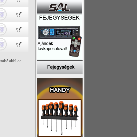
utolsó oldal >>