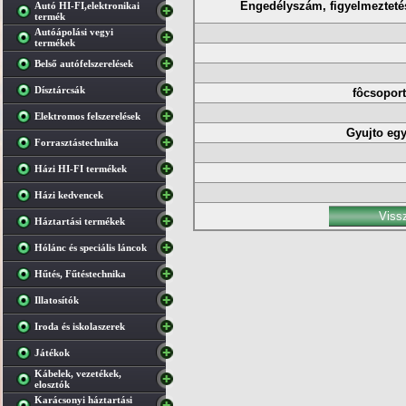
Engedélyszám, figyelmeztetés
Autó HI-FI,elektronikai
termék
Autóápolási vegyi
termékek
Belső autófelszerelések
Dísztárcsák
fôcsoport
Elektromos felszerelések
Gyujto egy
Forrasztástechnika
Házi HI-FI termékek
Házi kedvencek
Háztartási termékek
Hólánc és speciális láncok
Hűtés, Fűtéstechnika
Illatosítók
Iroda és iskolaszerek
Játékok
Kábelek, vezetékek,
elosztók
Karácsonyi háztartási